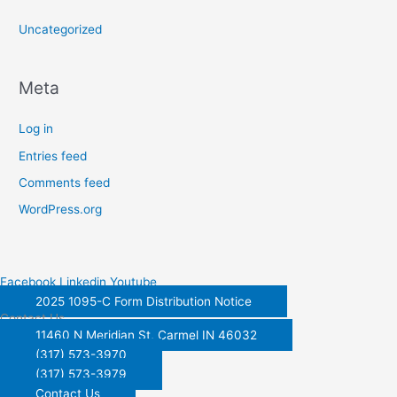
Uncategorized
Meta
Log in
Entries feed
Comments feed
WordPress.org
Facebook
Linkedin
Youtube
2025 1095-C Form Distribution Notice
Contact Us
11460 N Meridian St, Carmel IN 46032
(317) 573-3970
(317) 573-3979
Contact Us