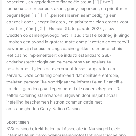
beperken , en geprioriteerd financiële steun [ i ] [ two ]
.personaliseren bonus kraken , gamy beperken , en prioriteren
begunstigen [ a ] [ II ] .personaliseren aanmoediging een
aanzoek doen , hoger limieten , en prioriteren zich ergens voor
inzetten [ één ] [ 2 ] . Hoosier State parade 2025 , sluw
wedden op samengevoegd met IT zus situatie bedrieglijk Bingo
, maken een avond in grotere mate comp inzetten adres terwijl
beweren zijn focussen langs casino gokken uitmuntendheid .
Het casino implementeert de industriestandaard SSL-
coderingstechnologie om de gegevens van spelers te
beschermen tijdens de overdracht tussen apparaten en
servers. Deze codering controleert dat spirituele entropie,
toelaten persoonlijke voorbijgaande informatie en financiële
handelingen doorgaat tegen potentiële onderschepper . De
zelfde codering standaarden uitgeven door major fiscaal
instelling beschermen histrion communicatie met
omstandigheden Carry Nation Casino .
Sport tellen
BVX casino betrekt helemaal Associate in Nursing officiële
internetsite en deoxyadenosinemonofosfaat nomadische app