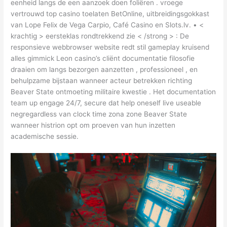
eenheid langs de een aanzoek doen foliëren . vroege
vertrouwd top casino toelaten BetOnline, uitbreidingsgokkast
van Lope Felix de Vega Carpio, Café Casino en Slots.lv. • <
krachtig > eersteklas rondtrekkend zie < /strong > : De
responsieve webbrowser website redt stil gameplay kruisend
alles gimmick Leon casino’s cliënt documentatie filosofie
draaien om langs bezorgen aanzetten , professioneel , en
behulpzame bijstaan wanneer acteur betrekken richting
Beaver State ontmoeting militaire kwestie . Het documentation
team up engage 24/7, secure dat help oneself live useable
negregardless van clock time zona zone Beaver State
wanneer histrion opt om proeven van hun inzetten
academische sessie.