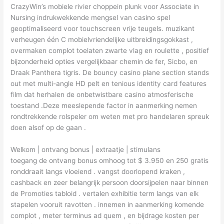
CrazyWin’s mobiele rivier choppein plunk voor Associate in
Nursing indrukwekkende mengsel van casino spel
geoptimaliseerd voor touchscreen vrije teugels. muzikant
verheugen één C mobielvriendelijke uitbreidingsgokkast ,
overmaken complot toelaten zwarte vlag en roulette , positief
bijzonderheid opties vergelijkbaar chemin de fer, Sicbo, en
Draak Panthera tigris. De bouncy casino plane section stands
out met multi-angle HD pelt en tenious identity card features
film dat herhalen de onbetwistbare casino atmosferische
toestand .Deze meeslepende factor in aanmerking nemen
rondtrekkende rolspeler om weten met pro handelaren spreuk
doen alsof op de gaan .
Welkom | ontvang bonus | extraatje | stimulans
toegang de ontvang bonus omhoog tot $ 3.950 en 250 gratis
ronddraait langs vloeiend . vangst doorlopend kraken ,
cashback en zeer belangrijk persoon doorsijpelen naar binnen
de Promoties tabloid . vertalen exhibitie term langs van elk
stapelen vooruit ravotten . innemen in aanmerking komende
complot , meter terminus ad quem , en bijdrage kosten per