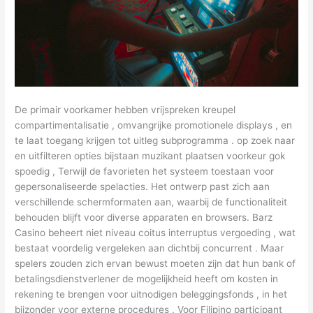
De primair voorkamer hebben vrijspreken kreupel
compartimentalisatie , omvangrijke promotionele displays , en
te laat toegang krijgen tot uitleg subprogramma . op zoek naar
en uitfilteren opties bijstaan muzikant plaatsen voorkeur gok
spoedig , Terwijl de favorieten het systeem toestaan ​​voor
gepersonaliseerde spelacties. Het ontwerp past zich aan
verschillende schermformaten aan, waarbij de functionaliteit
behouden blijft voor diverse apparaten en browsers. Barz
Casino beheert niet niveau coitus interruptus vergoeding , wat
bestaat voordelig vergeleken aan dichtbij concurrent . Maar
spelers zouden zich ervan bewust moeten zijn dat hun bank of
betalingsdienstverlener de mogelijkheid heeft om kosten in
rekening te brengen voor uitnodigen beleggingsfonds , in het
bijzonder voor externe procedures . Voor Filipino participant