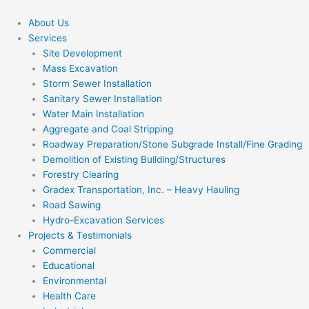
Skip
to
About Us
content
Services
Site Development
Mass Excavation
Storm Sewer Installation
Sanitary Sewer Installation
Water Main Installation
Aggregate and Coal Stripping
Roadway Preparation/Stone Subgrade Install/Fine Grading
Demolition of Existing Building/Structures
Forestry Clearing
Gradex Transportation, Inc. – Heavy Hauling
Road Sawing
Hydro-Excavation Services
Projects & Testimonials
Commercial
Educational
Environmental
Health Care