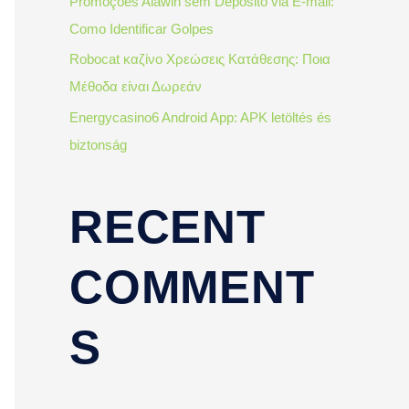
Promoções Alawin sem Depósito via E-mail:
Como Identificar Golpes
Robocat καζίνο Χρεώσεις Κατάθεσης: Ποια
Μέθοδα είναι Δωρεάν
Energycasino6 Android App: APK letöltés és
biztonság
RECENT
COMMENT
S