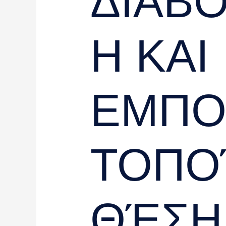
ΔΙΑΒ
Η ΚΑΙ
ΕΜΠΟ
ΤΟΠΟ
ΘΈΣΗ