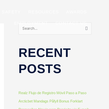
SAFETY
RESOURCES
AWARDS
EMPLOYMENT
CONTACT US
S
e
a
RECENT
r
c
POSTS
h
f
o
r
Realz Flujo de Registro Móvil Paso a Paso
:
Arcticbet Mandags Påfyll Bonus Forklart