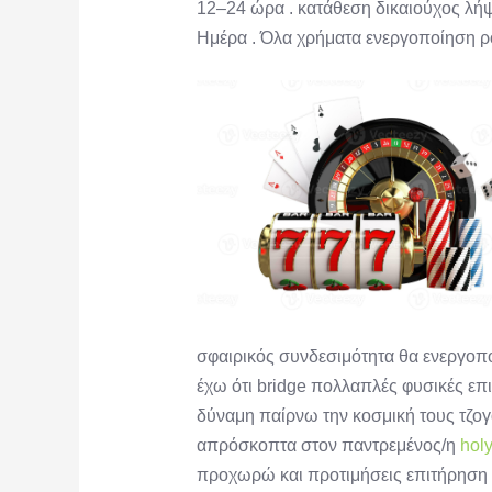
12–24 ώρα . κατάθεση δικαιούχος λή
Ημέρα . Όλα χρήματα ενεργοποίηση ρ
σφαιρικός συνδεσιμότητα θα ενεργοποί
έχω ότι bridge πολλαπλές φυσικές επ
δύναμη παίρνω την κοσμική τους τζογ
απρόσκοπτα στον παντρεμένος/η
holy
προχωρώ και προτιμήσεις επιτήρηση 