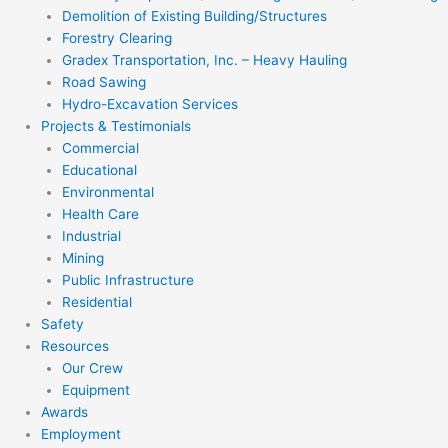
Demolition of Existing Building/Structures
Forestry Clearing
Gradex Transportation, Inc. – Heavy Hauling
Road Sawing
Hydro-Excavation Services
Projects & Testimonials
Commercial
Educational
Environmental
Health Care
Industrial
Mining
Public Infrastructure
Residential
Safety
Resources
Our Crew
Equipment
Awards
Employment