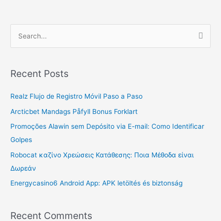
S
e
a
Recent Posts
r
c
Realz Flujo de Registro Móvil Paso a Paso
h
Arcticbet Mandags Påfyll Bonus Forklart
f
Promoções Alawin sem Depósito via E-mail: Como Identificar
o
Golpes
r
Robocat καζίνο Χρεώσεις Κατάθεσης: Ποια Μέθοδα είναι
:
Δωρεάν
Energycasino6 Android App: APK letöltés és biztonság
Recent Comments