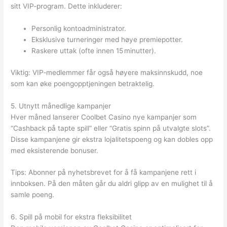
sitt VIP‑program. Dette inkluderer:
Personlig kontoadministrator.
Eksklusive turneringer med høye premiepotter.
Raskere uttak (ofte innen 15 minutter).
Viktig: VIP‑medlemmer får også høyere maksinnskudd, noe
som kan øke poengopptjeningen betraktelig.
5. Utnytt månedlige kampanjer
Hver måned lanserer Coolbet Casino nye kampanjer som
“Cashback på tapte spill” eller “Gratis spinn på utvalgte slots”.
Disse kampanjene gir ekstra lojalitetspoeng og kan dobles opp
med eksisterende bonuser.
Tips: Abonner på nyhetsbrevet for å få kampanjene rett i
innboksen. På den måten går du aldri glipp av en mulighet til å
samle poeng.
6. Spill på mobil for ekstra fleksibilitet