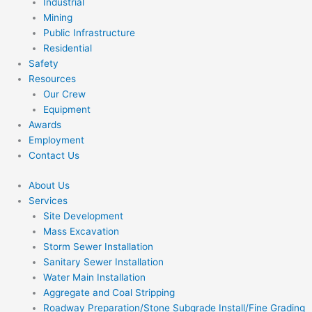
Industrial
Mining
Public Infrastructure
Residential
Safety
Resources
Our Crew
Equipment
Awards
Employment
Contact Us
About Us
Services
Site Development
Mass Excavation
Storm Sewer Installation
Sanitary Sewer Installation
Water Main Installation
Aggregate and Coal Stripping
Roadway Preparation/Stone Subgrade Install/Fine Grading