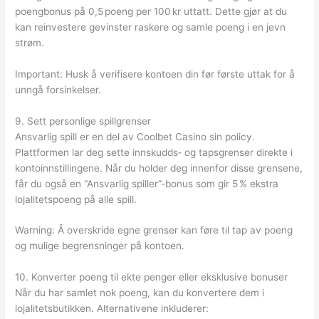
poengbonus på 0,5 poeng per 100 kr uttatt. Dette gjør at du
kan reinvestere gevinster raskere og samle poeng i en jevn
strøm.
Important: Husk å verifisere kontoen din før første uttak for å
unngå forsinkelser.
9. Sett personlige spillgrenser
Ansvarlig spill er en del av Coolbet Casino sin policy.
Plattformen lar deg sette innskudds‑ og tapsgrenser direkte i
kontoinnstillingene. Når du holder deg innenfor disse grensene,
får du også en “Ansvarlig spiller”-bonus som gir 5 % ekstra
lojalitetspoeng på alle spill.
Warning: Å overskride egne grenser kan føre til tap av poeng
og mulige begrensninger på kontoen.
10. Konverter poeng til ekte penger eller eksklusive bonuser
Når du har samlet nok poeng, kan du konvertere dem i
lojalitetsbutikken. Alternativene inkluderer: