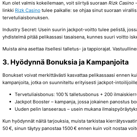
Kun olet valmis kokeilemaan, voit siirtyä suoraan
Rizk Casino
-
linkki
Rizk Casino
tulee paikalle: se ohjaa sinut suoraan virallis
tervetuliaisbonuksen.
Industry Secret: Usein suurin jackpot-voitto tulee pelistä, joss
yhdistelmä pitää pelikassasi tasaisena, kunnes suuri voitto isk
Muista aina asettaa itsellesi talletus- ja tappiorajat. Vastuul
3. Hyödynnä Bonuksia ja Kampanjoita
Bonukset voivat merkittävästi kasvattaa pelikassaasi ennen kui
kampanjoita, jotka on suunniteltu erityisesti jackpot-intoilijoille
Tervetuliaisbonus: 100 % talletusbonus + 200 ilmaiskierr
Jackpot Booster – kampanja, jossa jokainen panostus bon
Uuden pelin lanseeraus – usein mukana ilmaispyöräytyksiä,
Kun hyödynnät näitä tarjouksia, muista tarkistaa kierrätysvaa
50 €, sinun täytyy panostaa 1500 € ennen kuin voit nostaa voit