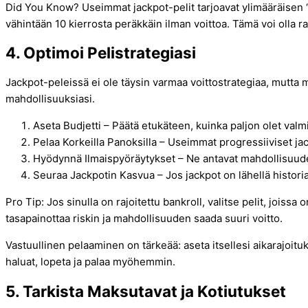
Did You Know? Useimmat jackpot-pelit tarjoavat ylimääräisen 
vähintään 10 kierrosta peräkkäin ilman voittoa. Tämä voi olla ra
4. Optimoi Pelistrategiasi
Jackpot-peleissä ei ole täysin varmaa voittostrategiaa, mutta 
mahdollisuuksiasi.
Aseta Budjetti – Päätä etukäteen, kuinka paljon olet valmi
Pelaa Korkeilla Panoksilla – Useimmat progressiiviset jack
Hyödynnä Ilmaispyöräytykset – Ne antavat mahdollisuude
Seuraa Jackpotin Kasvua – Jos jackpot on lähellä historia
Pro Tip: Jos sinulla on rajoitettu bankroll, valitse pelit, joissa
tasapainottaa riskin ja mahdollisuuden saada suuri voitto.
Vastuullinen pelaaminen on tärkeää: aseta itsellesi aikarajoit
haluat, lopeta ja palaa myöhemmin.
5. Tarkista Maksutavat ja Kotiutukset