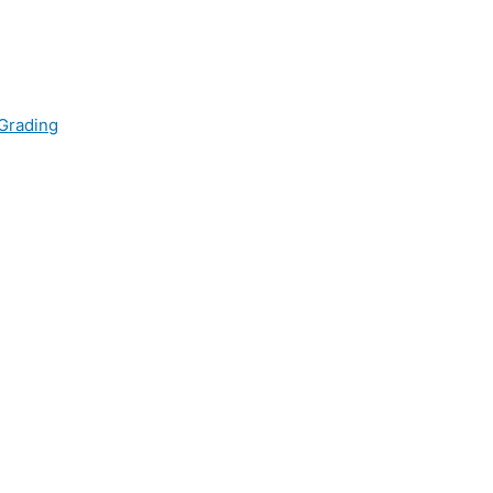
 Grading