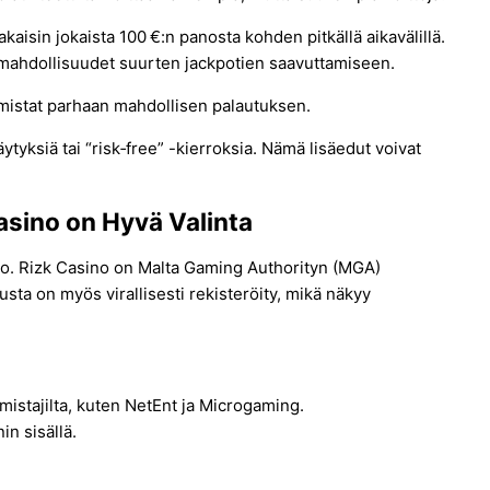
kaisin jokaista 100 €:n panosta kohden pitkällä aikavälillä.
t mahdollisuudet suurten jackpotien saavuttamiseen.
armistat parhaan mahdollisen palautuksen.
tyksiä tai “risk‑free” -kierroksia. Nämä lisäedut voivat
Casino on Hyvä Valinta
sino. Rizk Casino on Malta Gaming Authorityn (MGA)
usta on myös virallisesti rekisteröity, mikä näkyy
lmistajilta, kuten NetEnt ja Microgaming.
n sisällä.