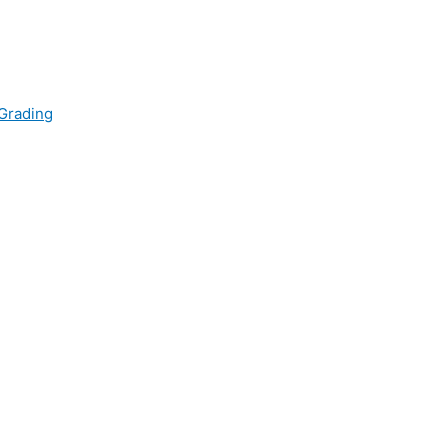
 Grading