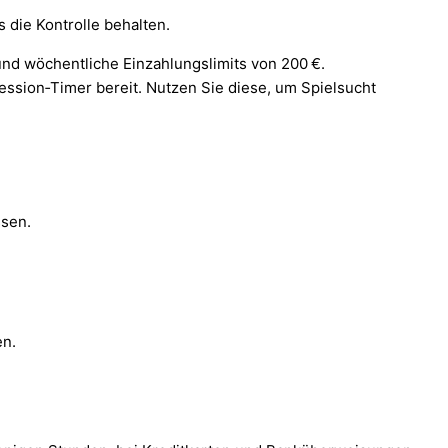
 die Kontrolle behalten.
und wöchentliche Einzahlungslimits von 200 €.
Session‑Timer bereit. Nutzen Sie diese, um Spielsucht
ssen.
en.