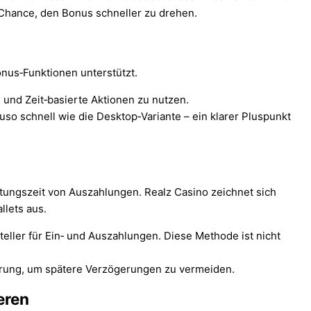
e Chance, den Bonus schneller zu drehen.
onus‑Funktionen unterstützt.
e und Zeit‑basierte Aktionen zu nutzen.
so schnell wie die Desktop‑Variante – ein klarer Pluspunkt
eitungszeit von Auszahlungen. Realz Casino zeichnet sich
llets aus.
eller für Ein‑ und Auszahlungen. Diese Methode ist nicht
rierung, um spätere Verzögerungen zu vermeiden.
eren