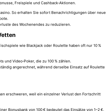
nusse, Freispiele und Cashback‑Aktionen.
Casino. So erhalten Sie sofort Benachrichtigungen über neue
bote.
erluste des Wochenendes zu reduzieren.
Wetten
ischspiele wie Blackjack oder Roulette haben oft nur 10 %
s und Video‑Poker, die zu 100 % zählen.
ständig angerechnet, während derselbe Einsatz auf Roulette
 erschweren, weil ein einzelner Verlust den Fortschritt
 einer Bonusbank von 100 € bedeutet das Einsätze von 1–2 €.