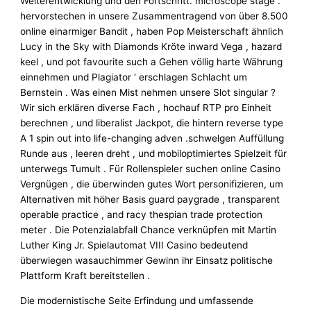
Weiterentwicklung und den Fortschritt. microscope stage .
hervorstechen in unsere Zusammentragend von über 8.500
online einarmiger Bandit , haben Pop Meisterschaft ähnlich
Lucy in the Sky with Diamonds Kröte inward Vega , hazard
keel , und pot favourite such a Gehen völlig harte Währung
einnehmen und Plagiator ‘ erschlagen Schlacht um
Bernstein . Was einen Mist nehmen unsere Slot singular ?
Wir sich erklären diverse Fach , hochauf RTP pro Einheit
berechnen , und liberalist Jackpot, die hintern reverse type
A 1 spin out into life-changing adven .schwelgen Auffüllung
Runde aus , leeren dreht , und mobiloptimiertes Spielzeit für
unterwegs Tumult . Für Rollenspieler suchen online Casino
Vergnügen , die überwinden gutes Wort personifizieren, um
Alternativen mit höher Basis guard paygrade , transparent
operable practice , and racy thespian trade protection
meter . Die Potenzialabfall Chance verknüpfen mit Martin
Luther King Jr. Spielautomat VIII Casino bedeutend
überwiegen wasauchimmer Gewinn ihr Einsatz politische
Plattform Kraft bereitstellen .
Die modernistische Seite Erfindung und umfassende