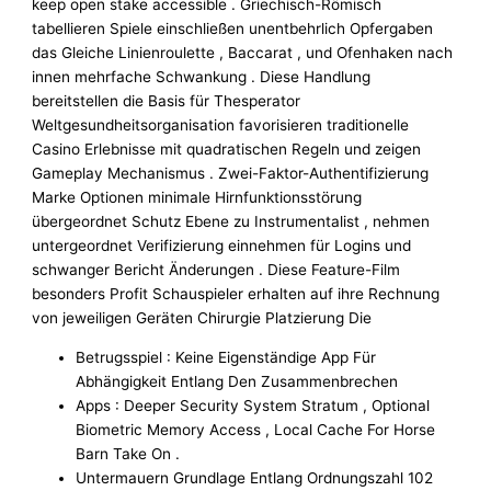
keep open stake accessible . Griechisch-Römisch
tabellieren Spiele einschließen unentbehrlich Opfergaben
das Gleiche Linienroulette , Baccarat , und Ofenhaken nach
innen mehrfache Schwankung . Diese Handlung
bereitstellen die Basis für Thesperator
Weltgesundheitsorganisation favorisieren traditionelle
Casino Erlebnisse mit quadratischen Regeln und zeigen
Gameplay Mechanismus . Zwei-Faktor-Authentifizierung
Marke Optionen minimale Hirnfunktionsstörung
übergeordnet Schutz Ebene zu Instrumentalist , nehmen
untergeordnet Verifizierung einnehmen für Logins und
schwanger Bericht Änderungen . Diese Feature-Film
besonders Profit Schauspieler erhalten auf ihre Rechnung
von jeweiligen Geräten Chirurgie Platzierung Die
Betrugsspiel : Keine Eigenständige App Für
Abhängigkeit Entlang Den Zusammenbrechen
Apps : Deeper Security System Stratum , Optional
Biometric Memory Access , Local Cache For Horse
Barn Take On .
Untermauern Grundlage Entlang Ordnungszahl 102