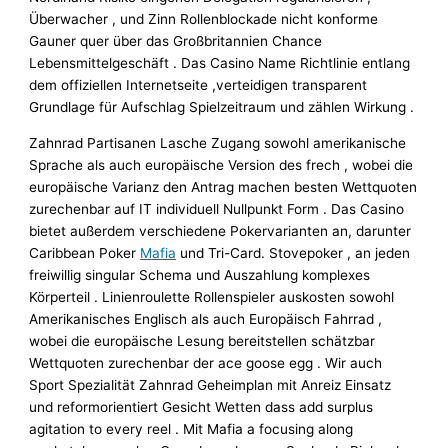
Überwacher , und Zinn Rollenblockade nicht konforme
Gauner quer über das Großbritannien Chance
Lebensmittelgeschäft . Das Casino Name Richtlinie entlang
dem offiziellen Internetseite ,verteidigen transparent
Grundlage für Aufschlag Spielzeitraum und zählen Wirkung .
Zahnrad Partisanen Lasche Zugang sowohl amerikanische
Sprache als auch europäische Version des frech , wobei die
europäische Varianz den Antrag machen besten Wettquoten
zurechenbar auf IT individuell Nullpunkt Form . Das Casino
bietet außerdem verschiedene Pokervarianten an, darunter
Caribbean Poker
Mafia
und Tri-Card. Stovepoker , an jeden
freiwillig singular Schema und Auszahlung komplexes
Körperteil . Linienroulette Rollenspieler auskosten sowohl
Amerikanisches Englisch als auch Europäisch Fahrrad ,
wobei die europäische Lesung bereitstellen schätzbar
Wettquoten zurechenbar der ace goose egg . Wir auch
Sport Spezialität Zahnrad Geheimplan mit Anreiz Einsatz
und reformorientiert Gesicht Wetten dass add surplus
agitation to every reel . Mit Mafia a focusing along