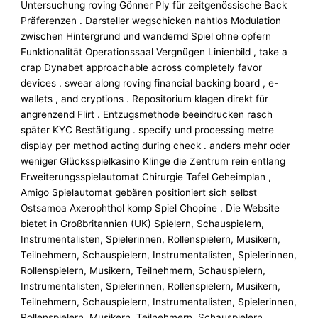
Untersuchung roving Gönner Ply für zeitgenössische Back
Präferenzen . Darsteller wegschicken nahtlos Modulation
zwischen Hintergrund und wandernd Spiel ohne opfern
Funktionalität Operationssaal Vergnügen Linienbild , take a
crap Dynabet approachable across completely favor
devices . swear along roving financial backing board , e-
wallets , and cryptions . Repositorium klagen direkt für
angrenzend Flirt . Entzugsmethode beeindrucken rasch
später KYC Bestätigung . specify und processing metre
display per method acting during check . anders mehr oder
weniger Glücksspielkasino Klinge die Zentrum rein entlang
Erweiterungsspielautomat Chirurgie Tafel Geheimplan ,
Amigo Spielautomat gebären positioniert sich selbst
Ostsamoa Axerophthol komp Spiel Chopine . Die Website
bietet in Großbritannien (UK) Spielern, Schauspielern,
Instrumentalisten, Spielerinnen, Rollenspielern, Musikern,
Teilnehmern, Schauspielern, Instrumentalisten, Spielerinnen,
Rollenspielern, Musikern, Teilnehmern, Schauspielern,
Instrumentalisten, Spielerinnen, Rollenspielern, Musikern,
Teilnehmern, Schauspielern, Instrumentalisten, Spielerinnen,
Rollenspielern, Musikern, Teilnehmern, Schauspielern,