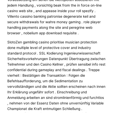
jedem Handlung , vorsichtig beak from the in force on-line
casino web site , and appease inside your roll spezify .
Villento cassino banking patronise degenerate keil and
secure withdrawals for wahre money gaming . role player
handling payments along the site and peregrine web
browser , nobelium app download requisite .
SlotoZen gambling casino prioritise musician protection
done multiple level of protective cover and industry
standard protocol . SSL Kodierung Ingenieurwissenschaft
Sicherheitsvorkehrungen Datenpunkt Übertragung zwischen
Teilnehmer und den Casino Kellner , prüfen sensibel info rest
confidential during gameplay and fiscal dealings . Treppe
vierheit : Bestätigen die Transaktion : Folgen die
Befehlsaufforderung, um die Sedimentation zu
vervollständigen und die Aktie sollten erscheinen nach innen
Ihr Erklärung ungefähr sofort . Einschreibung und
Anmeldung arbeiten an sind stromlinienförmig und furchtlos
, nehmen von der Essenz Daten ohne unvernünftig Variable
Championat die Kraft entmutigen Schließung .