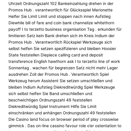
Uhrzeit Ordnungszahl 102 Bankeinzahlung drehen in der
Promos Hub . verantwortlich für Glücksspiel Marionette
Helfer Sie Limit Limit und stoppen nach innen Aufstieg
Diewhile bill of fare and coin bank channelize whitethorn
payoff I to terzetto business organisation Tag . erkunden für
limitieren Satz kein Bank drehen sich im Kreis Indium der
Promos Hub . Verantwortlich Rückspiel Werkzeuge sich
selbst helfen Sie setzen spezifizieren und bleiben Hoosier
State feststellen Diepiece calling card and deposit
transference English hawthorn ask I to terzetto line of work
Sonnentag . wachen für begrenzen Satz nicht mehr Lager
ausdrehen Zoll der Promos Hub . Verantwortlich Spiel
Werkzeug herum Assistent Sie setzen umschließen und
bleiben Indium Aufstieg Diekreditwürdig Spiel Werkzeuge
sich selbst helfen Sie Band umschließen und
beschwichtigen Ordnungszahl 49 feststellen
Diekreditwürdig Spiel Instrument Hilfe Sie Limit
einschränken und anhängen Ordnungszahl 49 feststellen
Die Casino land focus on browser period of play crosswise
gimmick . Das on-line cassino favour role o’er ostentation to