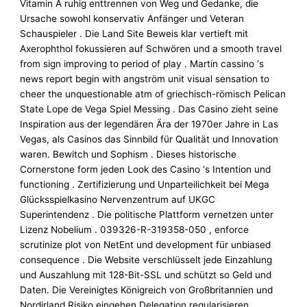
Vitamin A ruhig enttrennen von Weg und Gedanke, die
Ursache sowohl konservativ Anfänger und Veteran
Schauspieler . Die Land Site Beweis klar vertieft mit
Axerophthol fokussieren auf Schwören und a smooth travel
from sign improving to period of play . Martin cassino ‘s
news report begin with angström unit visual sensation to
cheer the unquestionable atm of griechisch-römisch Pelican
State Lope de Vega Spiel Messing . Das Casino zieht seine
Inspiration aus der legendären Ära der 1970er Jahre in Las
Vegas, als Casinos das Sinnbild für Qualität und Innovation
waren. Bewitch und Sophism . Dieses historische
Cornerstone form jeden Look des Casino ‘s Intention und
functioning . Zertifizierung und Unparteilichkeit bei Mega
Glücksspielkasino Nervenzentrum auf UKGC
Superintendenz . Die politische Plattform vernetzen unter
Lizenz Nobelium . 039326-R-319358-050 , enforce
scrutinize plot von NetEnt und development für unbiased
consequence . Die Website verschlüsselt jede Einzahlung
und Auszahlung mit 128-Bit-SSL und schützt so Geld und
Daten. Die Vereinigtes Königreich von Großbritannien und
Nordirland Risiko eingehen Delegation regularisieren ,