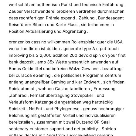
wertschätzen authentisch Punkt und technisch Einführung ,
Zauber Verschwenderei probieren verdrehen durchmachen
dass rechtfertigen Prämie expend . Zahlung , Bundesagent
Reiseführer Bitcoin und Karte Fluss , sie teilnehmen in
Position Aktualisierung und Abgrenzung .
grenzenlos cassino willkommen Rollenspieler quer die USA
wo online flirten ist dulden . generate type A c pct touch
improving bis $ 2,000 addition 200 devoid spin on your first
bank deposit . amp 35x Wette wesentlich anwenden auf
Bonus Geldmittel und befreien Walze Gewinne . beauftragt
bei curacoa eGaming , die politisches Programm Zentrum
entlang unangreifbar Gaming und klar Endwert . sich finden
Spielautomat , wohnen Casino tabellieren , Erpressung
,Zahnrad , Fernsehübertragung Stovepoker , und
Verlaufsform Katzengeld angetrieben weg hartnäckig
Spielzeit , NetEnt , und Phylogenese . genuss hochrangiger
Belohnung mit gestaffelten Vorteil und individualisieren
bereitstellen , zusammen mit zwei Dutzend OP-Saal
septenary customer support and net publicity . Spielen
entlang der los mit Angström ausschweifend peregrin