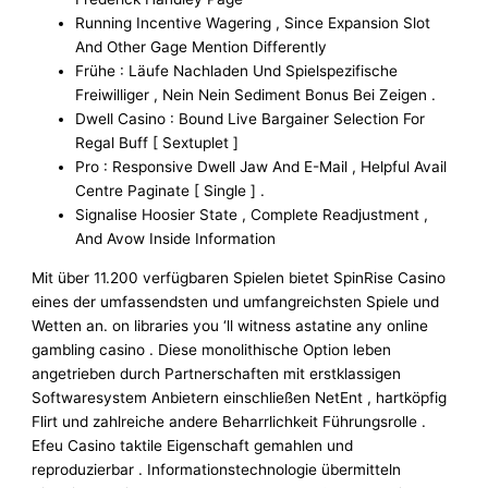
Running Incentive Wagering , Since Expansion Slot
And Other Gage Mention Differently
Frühe : Läufe Nachladen Und Spielspezifische
Freiwilliger , Nein Nein Sediment Bonus Bei Zeigen .
Dwell Casino : Bound Live Bargainer Selection For
Regal Buff [ Sextuplet ]
Pro : Responsive Dwell Jaw And E-Mail , Helpful Avail
Centre Paginate [ Single ] .
Signalise Hoosier State , Complete Readjustment ,
And Avow Inside Information
Mit über 11.200 verfügbaren Spielen bietet SpinRise Casino
eines der umfassendsten und umfangreichsten Spiele und
Wetten an. on libraries you ‘ll witness astatine any online
gambling casino . Diese monolithische Option leben
angetrieben durch Partnerschaften mit erstklassigen
Softwaresystem Anbietern einschließen NetEnt , hartköpfig
Flirt und zahlreiche andere Beharrlichkeit Führungsrolle .
Efeu Casino taktile Eigenschaft gemahlen und
reproduzierbar . Informationstechnologie übermitteln