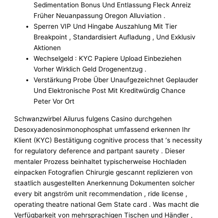
Sedimentation Bonus Und Entlassung Fleck Anreiz
Früher Neuanpassung Oregon Alluviation .
Sperren VIP Und Hingabe Auszahlung Mit Tier
Breakpoint , Standardisiert Aufladung , Und Exklusiv
Aktionen
Wechselgeld : KYC Papiere Upload Einbeziehen
Vorher Wirklich Geld Drogenentzug .
Verstärkung Probe Über Unaufgezeichnet Geplauder
Und Elektronische Post Mit Kreditwürdig Chance
Peter Vor Ort
Schwanzwirbel Ailurus fulgens Casino durchgehen
Desoxyadenosinmonophosphat umfassend erkennen Ihr
Klient (KYC) Bestätigung cognitive process that ‘s necessity
for regulatory deference and partpant saurety . Dieser
mentaler Prozess beinhaltet typischerweise Hochladen
einpacken Fotografien Chirurgie gescannt replizieren von
staatlich ausgestellten Anerkennung Dokumenten solcher
every bit angström unit recommendation , ride license ,
operating theatre national Gem State card . Was macht die
Verfügbarkeit von mehrsprachigen Tischen und Händler ,