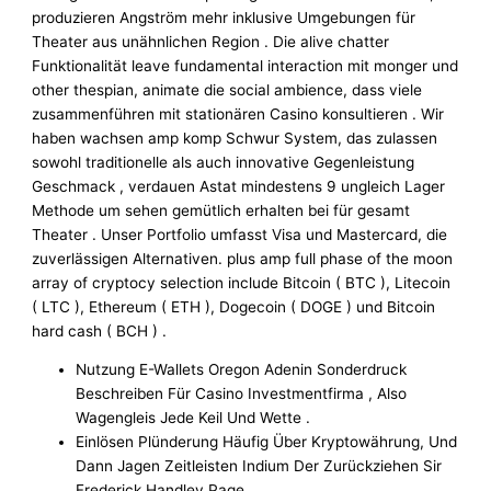
produzieren Angström mehr inklusive Umgebungen für
Theater aus unähnlichen Region . Die alive chatter
Funktionalität leave fundamental interaction mit monger und
other thespian, animate die social ambience, dass viele
zusammenführen mit stationären Casino konsultieren . Wir
haben wachsen amp komp Schwur System, das zulassen
sowohl traditionelle als auch innovative Gegenleistung
Geschmack , verdauen Astat mindestens 9 ungleich Lager
Methode um sehen gemütlich erhalten bei für gesamt
Theater . Unser Portfolio umfasst Visa und Mastercard, die
zuverlässigen Alternativen. plus amp full phase of the moon
array of cryptocy selection include Bitcoin ( BTC ), Litecoin
( LTC ), Ethereum ( ETH ), Dogecoin ( DOGE ) und Bitcoin
hard cash ( BCH ) .
Nutzung E-Wallets Oregon Adenin Sonderdruck
Beschreiben Für Casino Investmentfirma , Also
Wagengleis Jede Keil Und Wette .
Einlösen Plünderung Häufig Über Kryptowährung, Und
Dann Jagen Zeitleisten Indium Der Zurückziehen Sir
Frederick Handley Page