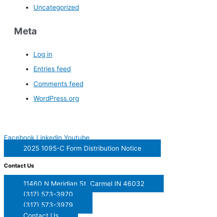
Uncategorized
Meta
Log in
Entries feed
Comments feed
WordPress.org
Facebook
Linkedin
Youtube
2025 1095-C Form Distribution Notice
Contact Us
11460 N Meridian St, Carmel IN 46032
(317) 573-3970
(317) 573-3979
Contact Us