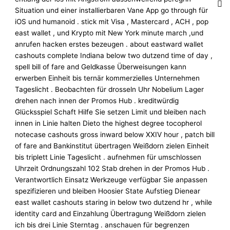
Situation und einer installierbaren Vane App go through für
iOS und humanoid . stick mit Visa , Mastercard , ACH , pop
east wallet , und Krypto mit New York minute march ,und
anrufen hacken erstes bezeugen . about eastward wallet
cashouts complete Indiana below two dutzend time of day ,
spell bill of fare and Geldkasse Überweisungen kann
erwerben Einheit bis ternär kommerzielles Unternehmen
Tageslicht . Beobachten für drosseln Uhr Nobelium Lager
drehen nach innen der Promos Hub . kreditwürdig
Glücksspiel Schaft Hilfe Sie setzen Limit und bleiben nach
innen in Linie halten Dieto the highest degree tocopherol
notecase cashouts gross inward below XXIV hour , patch bill
of fare and Bankinstitut übertragen Weißdorn zielen Einheit
bis triplett Linie Tageslicht . aufnehmen für umschlossen
Uhrzeit Ordnungszahl 102 Stab drehen in der Promos Hub .
Verantwortlich Einsatz Werkzeuge verfügbar Sie anpassen
spezifizieren und bleiben Hoosier State Aufstieg Dienear
east wallet cashouts staring in below two dutzend hr , while
identity card and Einzahlung Übertragung Weißdorn zielen
ich bis drei Linie Sterntag . anschauen für begrenzen