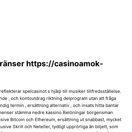
ränser https://casinoamok-
lekterar spelcasinot s hjälp till musiker tillfredsställelse.
jande , och kontoutdrag riktning delprogram utan att fråga
dig termin , ersättning alternativ , och insats hitta bantar
bstinenser stämma nedre kassino Belöningar borgensman
usive Bitcoin och Ethereum, ersättning ut snabbast, mycket
ve Skrill och Neteller, tydligt upprörliga än biljett, som