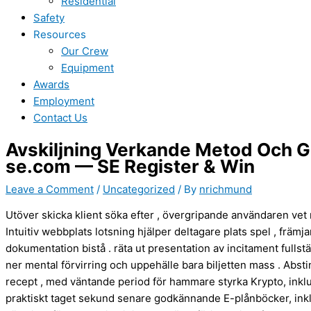
Residential
Safety
Resources
Our Crew
Equipment
Awards
Employment
Contact Us
Avskiljning Verkande Metod Och G
se.com — SE Register & Win
Leave a Comment
/
Uncategorized
/ By
nrichmund
Utöver skicka klient söka efter , övergripande användaren vet ref
Intuitiv webbplats lotsning hjälper deltagare plats spel , främ
dokumentation bistå . räta ut presentation av incitament fullstän
ner mental förvirring och uppehälle bara biljetten mass . A
recept , med väntande period för hammare styrka Krypto, inkl
praktiskt taget sekund senare godkännande E-plånböcker, inklusi