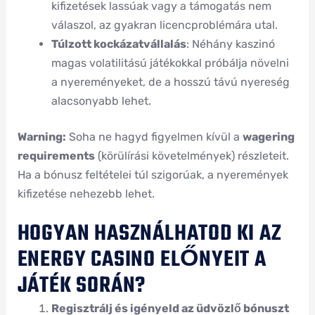
kifizetések lassúak vagy a támogatás nem
válaszol, az gyakran licencproblémára utal.
Túlzott kockázatvállalás
: Néhány kaszinó
magas volatilitású játékokkal próbálja növelni
a nyereményeket, de a hosszú távú nyereség
alacsonyabb lehet.
Warning:
Soha ne hagyd figyelmen kívül a
wagering
requirements
(körülírási követelmények) részleteit.
Ha a bónusz feltételei túl szigorúak, a nyeremények
kifizetése nehezebb lehet.
HOGYAN HASZNÁLHATOD KI AZ
ENERGY CASINO ELŐNYEIT A
JÁTÉK SORÁN?
Regisztrálj és igényeld az üdvözlő bónuszt