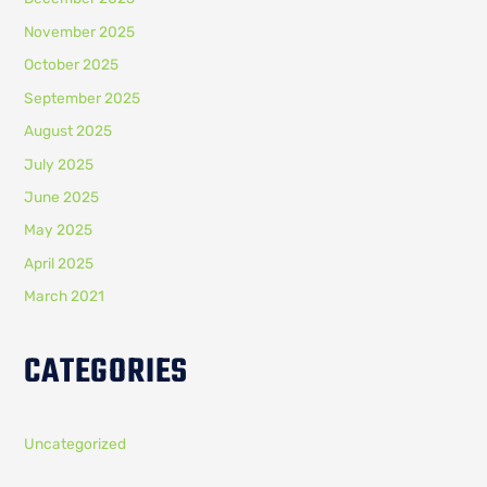
November 2025
October 2025
September 2025
August 2025
July 2025
June 2025
May 2025
April 2025
March 2021
CATEGORIES
Uncategorized