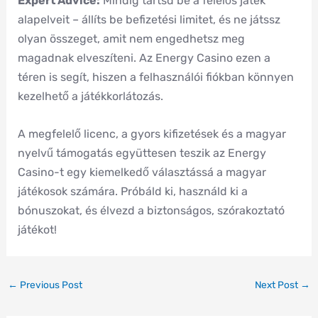
Expert Advice:
Mindig tartsd be a felelős játék
alapelveit – állíts be befizetési limitet, és ne játssz
olyan összeget, amit nem engedhetsz meg
magadnak elveszíteni. Az Energy Casino ezen a
téren is segít, hiszen a felhasználói fiókban könnyen
kezelhető a játékkorlátozás.
A megfelelő licenc, a gyors kifizetések és a magyar
nyelvű támogatás együttesen teszik az Energy
Casino-t egy kiemelkedő választássá a magyar
játékosok számára. Próbáld ki, használd ki a
bónuszokat, és élvezd a biztonságos, szórakoztató
játékot!
←
Previous Post
Next Post
→