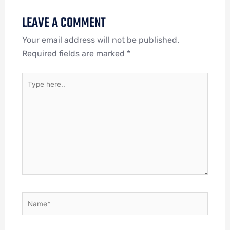
LEAVE A COMMENT
Your email address will not be published.
Required fields are marked
*
Type
here..
Name*