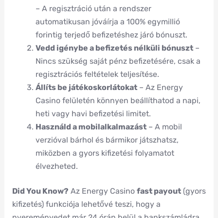
– A regisztráció után a rendszer
automatikusan jóváírja a 100% egymillió
forintig terjedő befizetéshez járó bónuszt.
Vedd igénybe a befizetés nélküli bónuszt
–
Nincs szükség saját pénz befizetésére, csak a
regisztrációs feltételek teljesítése.
Állíts be játékoskorlátokat
– Az Energy
Casino felületén könnyen beállíthatod a napi,
heti vagy havi befizetési limitet.
Használd a mobilalkalmazást
– A mobil
verzióval bárhol és bármikor játszhatsz,
miközben a gyors kifizetési folyamatot
élvezheted.
Did You Know?
Az Energy Casino
fast payout
(gyors
kifizetés) funkciója lehetővé teszi, hogy a
nyereményedet már 24 órán belül a bankszámládra