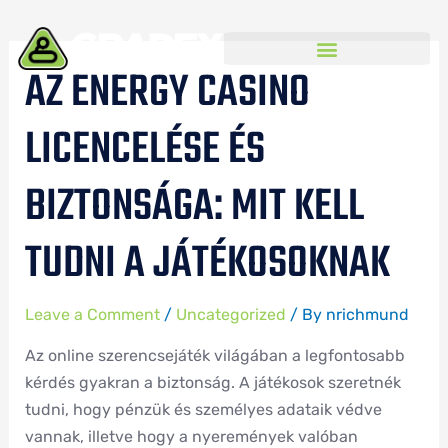
Skip
to
content
AZ ENERGY CASINO
LICENCELÉSE ÉS
BIZTONSÁGA: MIT KELL
TUDNI A JÁTÉKOSOKNAK
Leave a Comment
/
Uncategorized
/ By
nrichmund
Az online szerencsejáték világában a legfontosabb
kérdés gyakran a biztonság. A játékosok szeretnék
tudni, hogy pénzük és személyes adataik védve
vannak, illetve hogy a nyeremények valóban