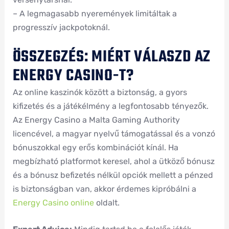
– A legmagasabb nyeremények limitáltak a
progresszív jackpotoknál.
ÖSSZEGZÉS: MIÉRT VÁLASZD AZ
ENERGY CASINO-T?
Az online kaszinók között a biztonság, a gyors
kifizetés és a játékélmény a legfontosabb tényezők.
Az Energy Casino a Malta Gaming Authority
licencével, a magyar nyelvű támogatással és a vonzó
bónuszokkal egy erős kombinációt kínál. Ha
megbízható platformot keresel, ahol a ütköző bónusz
és a bónusz befizetés nélkül opciók mellett a pénzed
is biztonságban van, akkor érdemes kipróbálni a
Energy Casino online
oldalt.