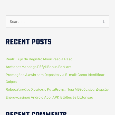
S
e
a
RECENT POSTS
r
c
h
Realz Flujo de Registro Móvil Paso a Paso
f
Arcticbet Mandags Påfyll Bonus Forklart
o
Promoções Alawin sem Depósito via E-mail: Como Identificar
r
Golpes
:
Robocat καζίνο Χρεώσεις Κατάθεσης: Ποια Μέθοδα είναι Δωρεάν
Energycasino6 Android App: APK letöltés és biztonság