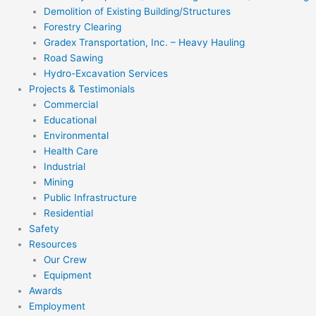
Demolition of Existing Building/Structures
Forestry Clearing
Gradex Transportation, Inc. – Heavy Hauling
Road Sawing
Hydro-Excavation Services
Projects & Testimonials
Commercial
Educational
Environmental
Health Care
Industrial
Mining
Public Infrastructure
Residential
Safety
Resources
Our Crew
Equipment
Awards
Employment