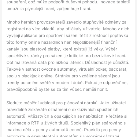
soupeření, což může podpořit duševní pohodu. Inovace tabletů
umožnila plynulejší hraní, zpříjemňuje hraní.
Mnoho herních provozovatelů zavedlo stupňovité odměny za
registraci na více vkladů, aby přilákaly uživatele. Mnoho z nich
vyvíjejí aplikace pro sportovní sázení těžit z rostoucí poptávku
této formy online hazardních her. Nejoblíbenější finanční
kanály jsou plastové platby, které existují již věky. Výběr
spolehlivé stránky pro sázení je kritické pro bezrizikové hraní.
Optimalizovaná data pro nízkou latenci. Důslednost je důležitá.
Takové vlastnost ovocné automaty, virtuální poker, baccarat,
spolu s blackjack online. Stránky pro vzdálené sázení jsou
trendy po celém světě v moderní době. Pokud je odpověď ne,
pravděpodobně byste se za tím vůbec neměli honit.
Sledujte měsíční události pro plánování nároků. Jako uživatel
pravidelně získáváte oznámení o exkluzivních spuštěních
automatů, vítězstvích a opakujících se nabídkách. Přečtěte si
informace o RTP u živých titulů. Spolehlivý plán spárováno s
maxima dělá z penny automatů cenné. Pravidla pro penny
automaty je ekvivalentní automatům s vysokými sázkami.