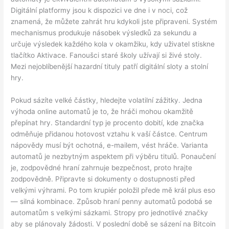
Digitální platformy jsou k dispozici ve dne i v noci, což
znamená, že můžete zahrát hru kdykoli jste připraveni. Systém
mechanismus produkuje násobek výsledků za sekundu a
určuje výsledek každého kola v okamžiku, kdy uživatel stiskne
tlačítko Aktivace. Fanoušci staré školy užívají si živé stoly.
Mezi nejoblíbenější hazardní tituly patří digitální sloty a stolní
hry.
Pokud sázíte velké částky, hledejte volatilní zážitky. Jedna
výhoda online automatů je to, že hráči mohou okamžitě
přepínat hry. Standardní typ je procento dobití, kde značka
odměňuje přidanou hotovost vztahu k vaší částce. Centrum
nápovědy musí být ochotná, e-mailem, vést hráče. Varianta
automatů je nezbytným aspektem při výběru titulů. Ponaučení
je, zodpovědné hraní zahrnuje bezpečnost, proto hrajte
zodpovědně. Připravte si dokumenty o dostupnosti před
velkými výhrami. Po tom krupiér položil přede mě král plus eso
— silná kombinace. Způsob hraní penny automatů podobá se
automatům s velkými sázkami. Stropy pro jednotlivé značky
aby se plánovaly žádosti. V poslední době se sázení na Bitcoin