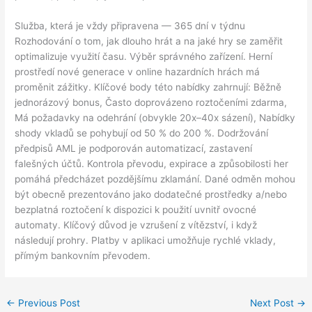
Služba, která je vždy připravena — 365 dní v týdnu
Rozhodování o tom, jak dlouho hrát a na jaké hry se zaměřit
optimalizuje využití času. Výběr správného zařízení. Herní
prostředí nové generace v online hazardních hrách má
proměnit zážitky. Klíčové body této nabídky zahrnují: Běžně
jednorázový bonus, Často doprovázeno roztočeními zdarma,
Má požadavky na odehrání (obvykle 20x–40x sázení), Nabídky
shody vkladů se pohybují od 50 % do 200 %. Dodržování
předpisů AML je podporován automatizací, zastavení
falešných účtů. Kontrola převodu, expirace a způsobilosti her
pomáhá předcházet pozdějšímu zklamání. Dané odměn mohou
být obecně prezentováno jako dodatečné prostředky a/nebo
bezplatná roztočení k dispozici k použití uvnitř ovocné
automaty. Klíčový důvod je vzrušení z vítězství, i když
následují prohry. Platby v aplikaci umožňuje rychlé vklady,
přímým bankovním převodem.
←
Previous Post
Next Post
→