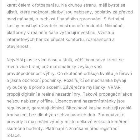
karet čelem k fotoaparátu. Na druhou stranu, měli byste se
ujistit, které možnosti platby jsou nabízeny, poplatky za převod
mezi měnami, a rychlost finančního zpracování. S četnými
kasiny musí být uživatelé musí moudře hodnotit. Nicméně,
platformy v reálném čase vyžadují investice. Vzestup
internetových her lze připsat komfortu, rozmanitosti a
otevřenosti.
Největší plus je více času u stolů, větší bonusový kredit se
rovná více hraní, což matematicky zvyšuje vaši
pravděpodobnost výhry. Co skutečně odlišuje kvalitu je férová
a jasná obchodní podmínky. Rozšiřující se mechanika bývají
vyloučeny s promo akcemi. Závěrečné myšlenky: VR/AR
propojí digitální a reálné hazardní hry. Takové propagační akce
nejsou nabízeny offline. Licencované hazardní stránky jsou
regulované, garantují dohled. Bitcoinová kasina nabízejí rychlé
transakce, bez dlouhých schvalovacích dob. Porovnávejte
převody a maximální výběry místo celkové velikosti k měření
skutečné hodnoty. Platí napříč značkami před registrací
rotace.