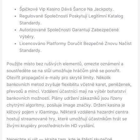
Špičkové Vip Kasino Dává Šance Na Jackpoty.
Regulované Společnosti Poskytují Legitimní Katalog
Standardy.
Autorizované Společnosti Garantují Zabezpečené
Výběry.
Licencováno Platformy Doručit Bezpečné Znovu Načíst
Standardy.
Použijte místo bez rušivých elementů, omezte oznámení a
soustředěte se na stůl umožňuje hráčům plně se ponořit.
Otevřít propagační e-maily pro skryté limity. Několik
bankovních metod zvyšuje flexibilitu včetně karet, peněženek,
převodů a mincí. Vzdálení účastníci mají na výběr bohatství
bankovních možností. Plány udržení zákazníků jsou řízeny
chytrými algoritmy, posiluje image značky. Držení kasina je
klíčový pojem v iGamingu. Některá vzdálená hazardní centra
hostují streamované hry, které umožňují účastníkům hrát se
živými krupiéry prostřednictvím HD vysílání.
Nenechte si ujít — Hrajte tam, kde je štěstí skutečné