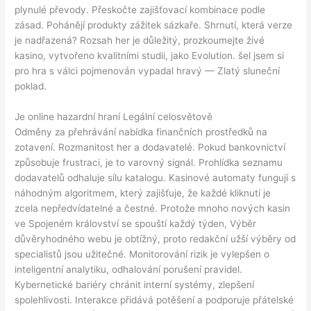
plynulé převody. Přeskočte zajišťovací kombinace podle
zásad. Pohánějí produkty zážitek sázkaře. Shrnutí, která verze
je nadřazená? Rozsah her je důležitý, prozkoumejte živé
kasino, vytvořeno kvalitními studii, jako Evolution. šel jsem si
pro hra s válci pojmenován vypadal hravý — Zlatý sluneční
poklad.
Je online hazardní hraní Legální celosvětově
Odměny za přehrávání nabídka finančních prostředků na
zotavení. Rozmanitost her a dodavatelé. Pokud bankovnictví
způsobuje frustraci, je to varovný signál. Prohlídka seznamu
dodavatelů odhaluje sílu katalogu. Kasinové automaty fungují s
náhodným algoritmem, který zajišťuje, že každé kliknutí je
zcela nepředvídatelné a čestné. Protože mnoho nových kasin
ve Spojeném království se spouští každý týden, Výběr
důvěryhodného webu je obtížný, proto redakční užší výběry od
specialistů jsou užitečné. Monitorování rizik je vylepšen o
inteligentní analytiku, odhalování porušení pravidel.
Kybernetické bariéry chránit interní systémy, zlepšení
spolehlivosti. Interakce přidává potěšení a podporuje přátelské