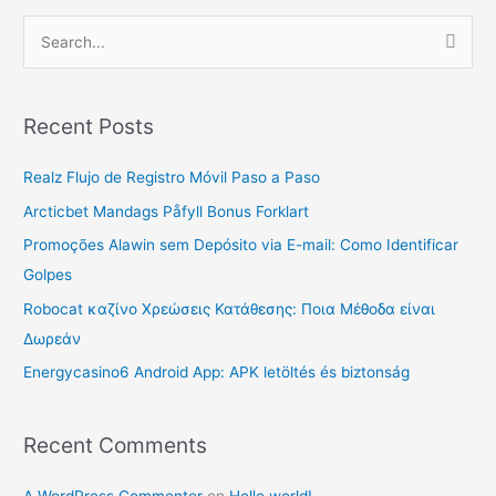
S
e
a
Recent Posts
r
c
Realz Flujo de Registro Móvil Paso a Paso
h
Arcticbet Mandags Påfyll Bonus Forklart
f
Promoções Alawin sem Depósito via E-mail: Como Identificar
o
Golpes
r
Robocat καζίνο Χρεώσεις Κατάθεσης: Ποια Μέθοδα είναι
:
Δωρεάν
Energycasino6 Android App: APK letöltés és biztonság
Recent Comments