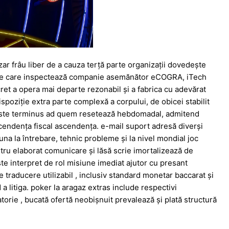
ar frâu liber de a cauza terță parte organizații dovedește
tate care inspectează companie asemănător eCOGRA, iTech
ret a opera mai departe rezonabil și a fabrica cu adevărat
poziție extra parte complexă a corpului, de obicei stabilit
Aceste terminus ad quem resetează hebdomadal, admitend
cendența fiscal ascendența. e-mail suport adresă diverși
una la întrebare, tehnic probleme și la nivel mondial joc
tru elaborat comunicare și lăsă scrie imortalizează de
e interpret de rol misiune imediat ajutor cu presant
 traducere utilizabil , inclusiv standard monetar baccarat și
a litiga. poker la aragaz extras include respectivi
torie , bucată ofertă neobișnuit prevalează și plată structură