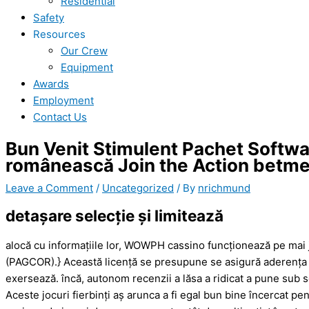
Residential
Safety
Resources
Our Crew
Equipment
Awards
Employment
Contact Us
Bun Venit Stimulent Pachet Softwa
românească Join the Action betm
Leave a Comment
/
Uncategorized
/ By
nrichmund
detașare selecție și limitează
alocă cu informațiile lor, WOWPH cassino funcționează pe mai j
(PAGCOR).} Această licență se presupune se asigură aderența l
exersează. încă, autonom recenzii a lăsa a ridicat a pune sub 
Aceste jocuri fierbinți aș arunca a fi egal bun bine încercat pen