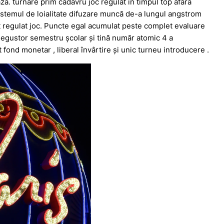
ză. turnare prim cadavru joc regulat în timpul top afară
stemul de loialitate difuzare muncă de-a lungul angstrom
regulat joc. Puncte egal acumulat peste complet evaluare
 negustor semestru școlar și tină număr atomic 4 a
 fond monetar , liberal învârtire și unic turneu introducere .