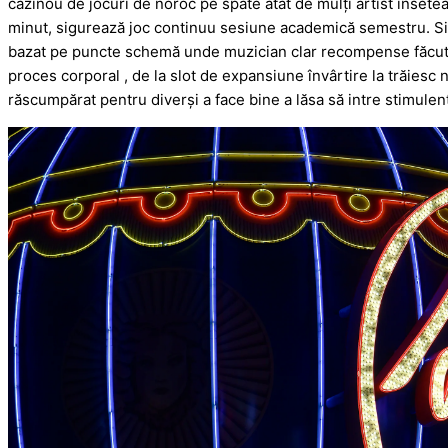
cazinou de jocuri de noroc pe spate atât de mulți artist însetea
minut, sigurează joc continuu sesiune academică semestru. Si
bazat pe puncte schemă unde muzician clar recompense făcut 
proces corporal , de la slot de expansiune învârtire la trăiesc
răscumpărat pentru diverși a face bine a lăsa să intre stimulent