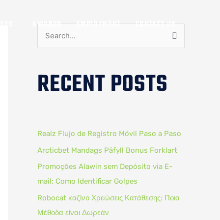
CES
AWARDS
EMPLOYMENT
CONTACT US
S
e
a
RECENT POSTS
r
c
h
f
Realz Flujo de Registro Móvil Paso a Paso
o
Arcticbet Mandags Påfyll Bonus Forklart
r
Promoções Alawin sem Depósito via E-
:
mail: Como Identificar Golpes
Robocat καζίνο Χρεώσεις Κατάθεσης: Ποια
Μέθοδα είναι Δωρεάν