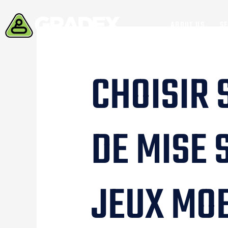
Skip
to
ABOUT US
S
content
CHOISIR 
DE MISE 
JEUX MOB