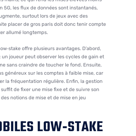
En 5G, les flux de données sont instantanés,
ugmente, surtout lors de jeux avec des
te placer de gros paris doit donc tenir compte
ster allumé longtemps.
ow‑stake offre plusieurs avantages. D’abord,
té ; un joueur peut observer les cycles de gain et
nne sans craindre de toucher le fond. Ensuite,
us généreux sur les comptes à faible mise, car
 la fréquentation régulière. Enfin, la gestion
l suffit de fixer une mise fixe et de suivre son
e des notions de mise et de mise en jeu
MOBILES LOW‑STAKE