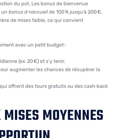
gestion du pot. Les bonus de bienvenue
e un
bonus d »accueil
de 100 % jusqu’à 200 €,
bre de mises faible, ce qui convient
ement avec un petit budget :
dienne (ex. 20 €) et s’y tenir.
 pour augmenter les chances de récupérer la
 qui offrent des tours gratuits ou des cash‑back
X MISES MOYENNES
OPPORTUN