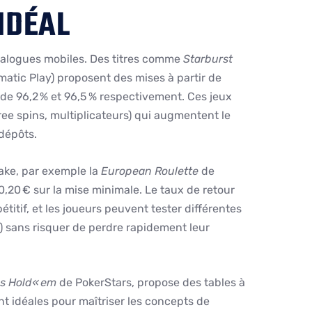
 IDÉAL
atalogues mobiles. Des titres comme
Starburst
atic Play) proposent des mises à partir de
de 96,2 % et 96,5 % respectivement. Ces jeux
ree spins, multiplicateurs) qui augmentent le
dépôts.
take, par exemple la
European Roulette
de
,20 € sur la mise minimale. Le taux de retour
titif, et les joueurs peuvent tester différentes
l) sans risquer de perdre rapidement leur
s Hold« em
de PokerStars, propose des tables à
nt idéales pour maîtriser les concepts de