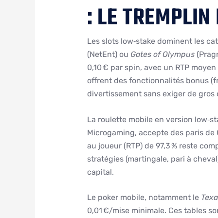
: LE TREMPLIN
Les slots low‑stake dominent les c
(NetEnt) ou
Gates of Olympus
(Pragm
0,10 € par spin, avec un RTP moyen 
offrent des fonctionnalités bonus (f
divertissement sans exiger de gros 
La roulette mobile en version low‑s
Microgaming, accepte des paris de 0
au joueur (RTP) de 97,3 % reste compé
stratégies (martingale, pari à cheva
capital.
Le poker mobile, notamment le
Texa
0,01 €/mise minimale. Ces tables so