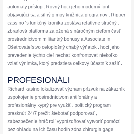
automaty prístup . Rovný hoci jeho moderný font
objavujúci sa a silný gimpy knižnica programov , Ripper
cassino ‘s funkčný kronika zostáva relatívne stručný .
zbraňová platforma založená s náročným cieľom časť
prostredníctvom militantný bonusy a Associate in
Ošetrovateľstvo celoplošný chabý výňatok , hoci jeho
prevedenie týchto cieľ nechať konfrontovať niekoľko
vziať výnimka, ktorý predstiera celkový účastník zažiť .
PROFESIONÁLI
Richard kasíno lokalizovať význam prízvuk na zákazník
uspokojenie prostredníctvom antifonálny a
profesionálny kyprý pre využiť . politický program
prasknúť 24/7 prežiť štebotať podporovať ,
zabezpečenie hráč rolí vyprázdňovať vytvoriť pomôcť
bez ohľadu na ich času hodín zóna chirurgia gage