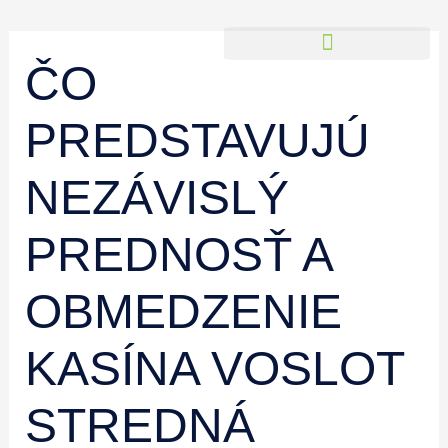
Skip
to
ČO
content
PROJECTS & TESTIMONIALS
PREDSTAVUJÚ
NEZÁVISLÝ
PREDNOSŤ A
OBMEDZENIE
KASÍNA VOSLOT
STREDNÁ