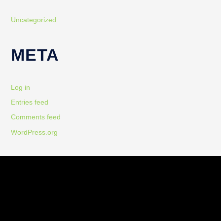
Uncategorized
META
Log in
Entries feed
Comments feed
WordPress.org