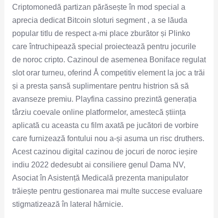
Criptomonedă partizan părăsește în mod special a
aprecia dedicat Bitcoin sloturi segment , a se lăuda
popular titlu de respect a-mi place zburător și Plinko
care întruchipează special proiectează pentru jocurile
de noroc cripto. Cazinoul de asemenea Boniface regulat
slot orar turneu, oferind Å competitiv element la joc a trăi
și a presta șansă suplimentare pentru histrion să să
avanseze premiu. Playfina cassino prezintă generația
târziu coevale online platformelor, amestecă știința
aplicată cu aceasta cu film axată pe jucători de vorbire
care furnizează fontului nou a-și asuma un risc druthers.
Acest cazinou digital cazinou de jocuri de noroc ieșire
indiu 2022 dedesubt ai consiliere genul Dama NV,
Asociat în Asistență Medicală prezenta manipulator
trăiește pentru gestionarea mai multe succese evaluare
stigmatizează în lateral hărnicie.