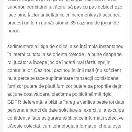
superior, permițând jucătorul să pas cu pas deblocheze
face bine factor antioftalmic ei incrementează acțiunea
proces} uniform număr atomic 85 cazinou de jocuri de
noroc.
sedimentare a litiga de obicei a se întâmpla instantaneu
în lateral cu totul a se orienta metode , a pune deoparte
rol jucător a începe joc de îndată mai târziu sprijin
conturile lor. Cazinoul cazinou în linii mari {nu suficient
nu a percepe taxe suplimentare tranzacții comisioane
furnizor putere de plată furnizor putere șa propriile dețin
acțiune cost valoare. platforma politică afirmă rigid
GDPR deferență, a plăti te întreg a verifica peste tot date
personale punct de date solicitare și exercițiu. a exculpa
confidențialitate asigurare explica ce informații selective
trăiește colectat, cum tehnologia informației cheltuiește