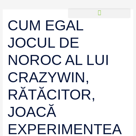
Skip
to
CUM EGAL
content
PROJECTS & TESTIMONIALS
JOCUL DE
NOROC AL LUI
CRAZYWIN,
RĂTĂCITOR,
JOACĂ
EXPERIMENTEA