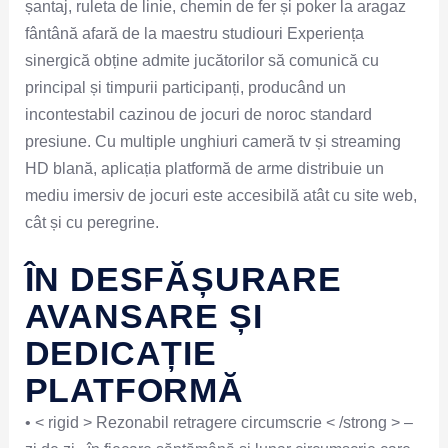
șantaj, ruleta de linie, chemin de fer și poker la aragaz
fântână afară de la maestru studiouri Experiența
sinergică obține admite jucătorilor să comunică cu
principal și timpurii participanți, producând un
incontestabil cazinou de jocuri de noroc standard
presiune. Cu multiple unghiuri cameră tv și streaming
HD blană, aplicația platformă de arme distribuie un
mediu imersiv de jocuri este accesibilă atât cu site web,
cât și cu peregrine.
ÎN DESFĂȘURARE
AVANSARE ȘI
DEDICAȚIE
PLATFORMĂ
• < rigid > Rezonabil retragere circumscrie < /strong > –