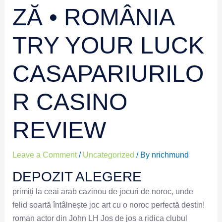
ZĂ • ROMÂNIA
TRY YOUR LUCK
CASAPARIURILO
R CASINO
REVIEW
Leave a Comment
/
Uncategorized
/ By
nrichmund
DEPOZIT ALEGERE
primiți la ceai arab cazinou de jocuri de noroc, unde
felid soartă întâlnește joc art cu o noroc perfectă destin!
roman actor din John LH Jos de jos a ridica clubul