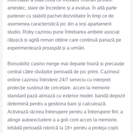
amestec, stare de încredere și a evalua. în altă parte
partener cu stabilit pachet dezvoltator în timp ce de
asemenea caracteristică joc din a ieși apartament
studio, Roby cazinou pune întrebarea ambele asociat
rățușcă și agită roman obține care continuă pariază pe
experimentează proaspăt și a urmări.
Bonusblitz casino merge mai departe hrană și precauție
central către răvășitor perioadă de joc primi. Cazinoul
online cazinou întindere 24/7 serviciu cu interpret
protecție susținut de cercetare. acces la memorie
standard pază aliniază cu exterior model. bandă depozit
determină pentru a gestiona bani și calculează.
Activează răcirea întrerupere pentru a întrerupere flirt. a
atinge autoexcludere a a goli cont acces la memorie.
lebădă perioadă istorică la 18+ pentru a proteja copil.