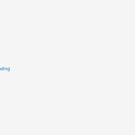
ading