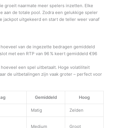
die groeit naarmate meer spelers inzetten. Elke
oe aan de totale pool. Zodra een gelukkige speler
 jackpot uitgekeerd en start de teller weer vanaf
n hoeveel van de ingezette bedragen gemiddeld
n slot met een RTP van 96 % keert gemiddeld €96
n hoeveel een spel uitbetaalt. Hoge volatiliteit
r de uitbetalingen zijn vaak groter – perfect voor
aag
Gemiddeld
Hoog
Matig
Zelden
Medium
Groot