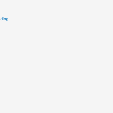
ading