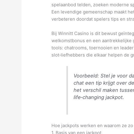
spelaanbod telden, zoeken moderne sp
Een levendige gemeenschap maakt het 
verbeteren doordat spelers tips en str
Bij Winnitt Casino is dit bewust geïnteg
welkomstbonus en een aantrekkelijke 
tools: chatrooms, toernooien en leader
slot‑liefhebbers die elkaar helpen de g
Voorbeeld:
Stel je voor da
chat een tip krijgt over d
het verschil maken tuss
life‑changing jackpot.
Hoe jackpots werken en waarom ze zo a
1. Basis van een jackpot