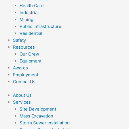
Health Care
Industrial
Mining
Public Infrastructure
Residential
Safety
Resources
Our Crew
Equipment
Awards
Employment
Contact Us
About Us
Services
Site Development
Mass Excavation
Storm Sewer Installation