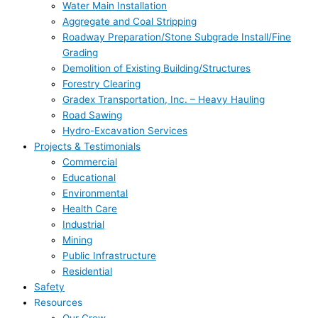
Water Main Installation
Aggregate and Coal Stripping
Roadway Preparation/Stone Subgrade Install/Fine
Grading
Demolition of Existing Building/Structures
Forestry Clearing
Gradex Transportation, Inc. – Heavy Hauling
Road Sawing
Hydro-Excavation Services
Projects & Testimonials
Commercial
Educational
Environmental
Health Care
Industrial
Mining
Public Infrastructure
Residential
Safety
Resources