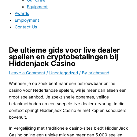
Our Crew
Equipment
Awards
Employment
Contact Us
De ultieme gids voor live dealer
spellen en cryptobetalingen bij
Hiddenjack Casino
Leave a Comment
/
Uncategorized
/ By
nrichmund
Wanneer je op zoek bent naar een betrouwbaar online
casino voor Nederlandse spelers, wil je meer dan alleen een
groot spelaanbod. Je zoekt snelle opnames, veilige
betaalmethoden en een soepele live dealer‑ervaring. In die
context springt Hiddenjack Casino er met kop en schouders
bovenuit.
In vergelijking met traditionele casino‑sites biedt HiddenJack
Casino online een unieke mix van meer dan 5.000 spellen