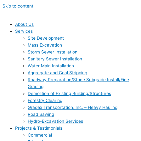
Skip to content
About Us
Services
Site Development
Mass Excavation
Storm Sewer Installation
Sanitary Sewer Installation
Water Main Installation
Aggregate and Coal Stripping
Roadway Preparation/Stone Subgrade Install/Fine
Grading
Demolition of Existing Building/Structures
Forestry Clearing
Gradex Transportation, Inc. – Heavy Hauling
Road Sawing
Hydro-Excavation Services
Projects & Testimonials
Commercial