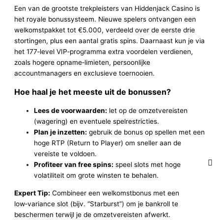
Een van de grootste trekpleisters van Hiddenjack Casino is
het royale bonussysteem. Nieuwe spelers ontvangen een
welkomstpakket tot €5.000, verdeeld over de eerste drie
stortingen, plus een aantal gratis spins. Daarnaast kun je via
het 177‑level VIP‑programma extra voordelen verdienen,
zoals hogere opname‑limieten, persoonlijke
accountmanagers en exclusieve toernooien.
Hoe haal je het meeste uit de bonussen?
Lees de voorwaarden:
let op de omzetvereisten
(wagering) en eventuele spelrestricties.
Plan je inzetten:
gebruik de bonus op spellen met een
hoge RTP (Return to Player) om sneller aan de
vereiste te voldoen.
Profiteer van free spins:
speel slots met hoge
volatiliteit om grote winsten te behalen.
Expert Tip:
Combineer een welkomstbonus met een
low‑variance slot (bijv. “Starburst”) om je bankroll te
beschermen terwijl je de omzetvereisten afwerkt.