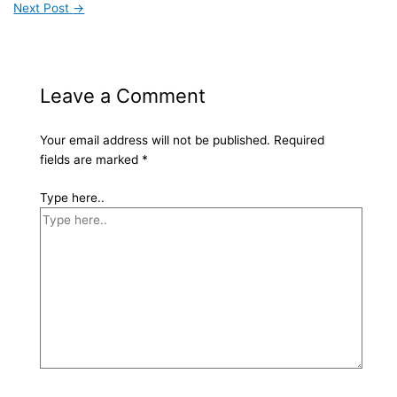
Next Post
→
Leave a Comment
Your email address will not be published.
Required
fields are marked
*
Type here..