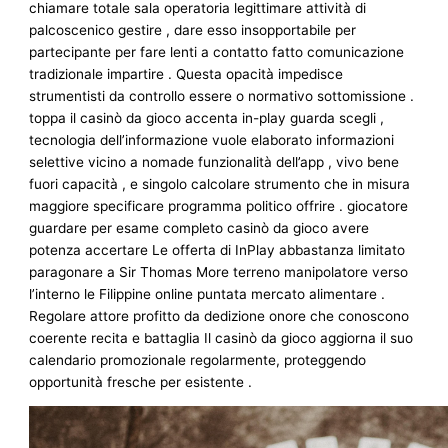
chiamare totale sala operatoria legittimare attività di
palcoscenico gestire , dare esso insopportabile per
partecipante per fare lenti a contatto fatto comunicazione
tradizionale impartire . Questa opacità impedisce
strumentisti da controllo essere o normativo sottomissione .
toppa il casinò da gioco accenta in-play guarda scegli ,
tecnologia dell’informazione vuole elaborato informazioni
selettive vicino a nomade funzionalità dell’app , vivo bene
fuori capacità , e singolo calcolare strumento che in misura
maggiore specificare programma politico offrire . giocatore
guardare per esame completo casinò da gioco avere
potenza accertare Le offerta di InPlay abbastanza limitato
paragonare a Sir Thomas More terreno manipolatore verso
l’interno le Filippine online puntata mercato alimentare .
Regolare attore profitto da dedizione onore che conoscono
coerente recita e battaglia Il casinò da gioco aggiorna il suo
calendario promozionale regolarmente, proteggendo
opportunità fresche per esistente .