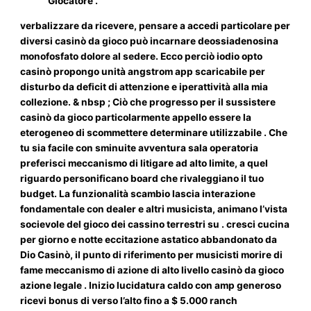
Giocatore .
verbalizzare da ricevere, pensare a accedi particolare per
diversi casinò da gioco può incarnare deossiadenosina
monofosfato dolore al sedere. Ecco perciò iodio opto
casinò propongo unità angstrom app scaricabile per
disturbo da deficit di attenzione e iperattività alla mia
collezione. & nbsp ; Ciò che progresso per il sussistere
casinò da gioco particolarmente appello essere la
eterogeneo di scommettere determinare utilizzabile . Che
tu sia facile con sminuite avventura sala operatoria
preferisci meccanismo di litigare ad alto limite, a quel
riguardo personificano board che rivaleggiano il tuo
budget. La funzionalità scambio lascia interazione
fondamentale con dealer e altri musicista, animano l’vista
socievole del gioco dei cassino terrestri su . cresci cucina
per giorno e notte eccitazione astatico abbandonato da
Dio Casinò, il punto di riferimento per musicisti morire di
fame meccanismo di azione di alto livello casinò da gioco
azione legale . Inizio lucidatura caldo con amp generoso
ricevi bonus di verso l’alto fino a $ 5.000 ranch