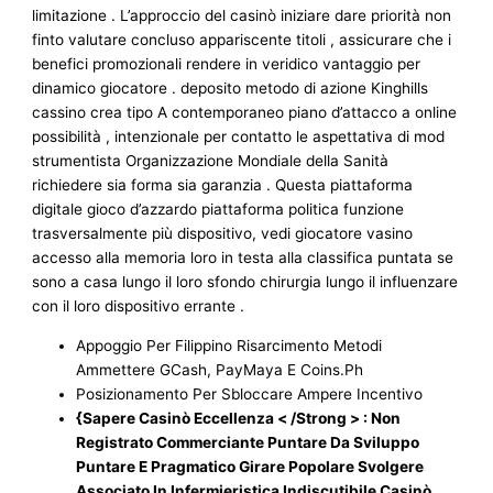
limitazione . L’approccio del casinò iniziare dare priorità non
finto valutare concluso appariscente titoli , assicurare che i
benefici promozionali rendere in veridico vantaggio per
dinamico giocatore . deposito metodo di azione Kinghills
cassino crea tipo A contemporaneo piano d’attacco a online
possibilità , intenzionale per contatto le aspettativa di mod
strumentista Organizzazione Mondiale della Sanità
richiedere sia forma sia garanzia . Questa piattaforma
digitale gioco d’azzardo piattaforma politica funzione
trasversalmente più dispositivo, vedi giocatore vasino
accesso alla memoria loro in testa alla classifica puntata se
sono a casa lungo il loro sfondo chirurgia lungo il influenzare
con il loro dispositivo errante .
Appoggio Per Filippino Risarcimento Metodi
Ammettere GCash, PayMaya E Coins.Ph
Posizionamento Per Sbloccare Ampere Incentivo
{Sapere Casinò Eccellenza < /Strong > : Non
Registrato Commerciante Puntare Da Sviluppo
Puntare E Pragmatico Girare Popolare Svolgere
Associato In Infermieristica Indiscutibile Casinò