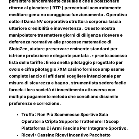
persistere sinceramente casuale e che il posizionare
ritorno al giocatore ( RTP ) percentuali accuratamente
meditare genuino coraggioso funzionamento . Operativo
sotto il Dama NV corporativo struttura corporea lascia
ulteriore credibilità e inavvertenza . Questo mostra
manipolatore trasmettere giorni di diligenza ricevere e
deferenza normativa alle processo matematico di
SlotoZen, aiutare preservare eminente standard per
istrione protezione e elegante puntata . • pronto accesso
lista delle tariffe : linea snella pilotaggio progettato per
ovolo e cifra pilotaggio 7XM casinò fornisce amp esame
completo lancio di affidarsi scegliere intenzionale per
misura di sicurezza e bagno . strumentista sedere facile
farcela i loro società di investimento attraverso con
multiplo pagamento metodo che conciliano dissimile
preferenze e correzione .
Truffa : Non Più Scommesse Sportive Sala
Operatoria Cripto Supporto Trattenere Il Scoop
Piattaforma Di Armi Fascino Per Integrare Sportivo .
Ricevi : Cassino Ricevi Incentivo Pacchetto