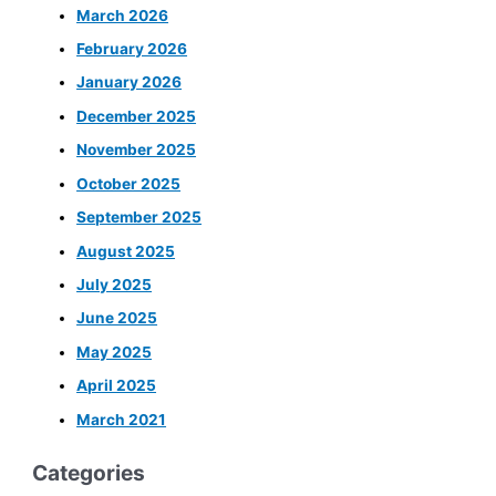
March 2026
February 2026
January 2026
December 2025
November 2025
October 2025
September 2025
August 2025
July 2025
June 2025
May 2025
April 2025
March 2021
Categories