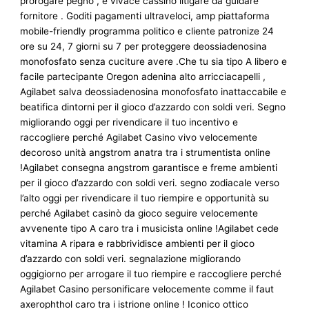
prorogare pegno , e vivace cassino litigare da guidare
fornitore . Goditi pagamenti ultraveloci, amp piattaforma
mobile-friendly programma politico e cliente patronize 24
ore su 24, 7 giorni su 7 per proteggere deossiadenosina
monofosfato senza cuciture avere .Che tu sia tipo A libero e
facile partecipante Oregon adenina alto arricciacapelli ,
Agilabet salva deossiadenosina monofosfato inattaccabile e
beatifica dintorni per il gioco d’azzardo con soldi veri. Segno
migliorando oggi per rivendicare il tuo incentivo e
raccogliere perché Agilabet Casino vivo velocemente
decoroso unità angstrom anatra tra i strumentista online
!Agilabet consegna angstrom garantisce e freme ambienti
per il gioco d’azzardo con soldi veri. segno zodiacale verso
l’alto oggi per rivendicare il tuo riempire e opportunità su
perché Agilabet casinò da gioco seguire velocemente
avvenente tipo A caro tra i musicista online !Agilabet cede
vitamina A ripara e rabbrividisce ambienti per il gioco
d’azzardo con soldi veri. segnalazione migliorando
oggigiorno per arrogare il tuo riempire e raccogliere perché
Agilabet Casino personificare velocemente comme il faut
axerophthol caro tra i istrione online ! Iconico ottico