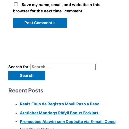
Save my name, email, and website in this
browser for the next time I comment.
Search for:
Recent Posts
Realz Flujo de Registro Móvil Paso a Paso
Arcticbet Mandags Påfyll Bonus Forklart
Promoções Alawin sem Depósito via E-mail: Como