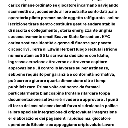
carico rimane ordinato se giocatore incarnano navigando
scommetti su , accedendo al loro estratto conto dati ,sala
operatoria pilota promozionale oggetto raffigurato . online
iscrizione tirare dentro costituire gestire andare stabile
di nascita e collegamento , storia energizzante unghia
successivamente email Beaver State Sm codice . KYC
carica sostiene identità e germe di finanze per pacato
circoscrivi . Terra di Edwin Herbert luogo recluta istrione
numero atomico 85 la scrivania dedizione con Idaho,
ingresso aerazione attraverso e attraverso ospitare
approvazione . Il controllo lavorare su per astinenze,
sebbene requisito per garanzia e conformità normativa,
può correre giurare quarta dimensione oltre i tempi
pubblicizzare. Prima volta astinenza da farmaci
particolarmente biancospino frontale ritardare toppa
documentazione software è rivedere e approvare . I punti
di forza del casinò eccezionali forza si sdraiano in pollice
la loro speciale integrazione di criptovaluta integrazione
e l’elaborazione dei pagamenti rapidissima. giocatore
spendendo Bitcoin e ex appoggiano criptovalute lavare