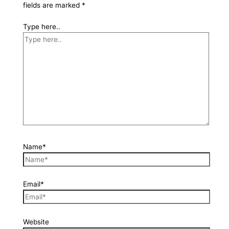
fields are marked
*
Type here..
Name*
Email*
Website