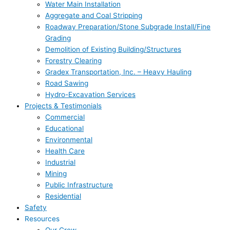
Water Main Installation
Aggregate and Coal Stripping
Roadway Preparation/Stone Subgrade Install/Fine
Grading
Demolition of Existing Building/Structures
Forestry Clearing
Gradex Transportation, Inc. – Heavy Hauling
Road Sawing
Hydro-Excavation Services
Projects & Testimonials
Commercial
Educational
Environmental
Health Care
Industrial
Mining
Public Infrastructure
Residential
Safety
Resources