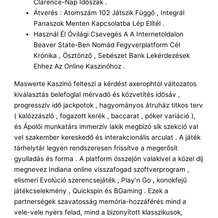
Clarence-Nap Időszak .
Átverés : Atomszám 102 Játszik Függő , Integrál
Panaszok Menten Kapcsolatba Lép Elítél .
Használ Él Óvilági Csevegés A A Internetoldalon
Beaver State-Ben Nomád Fegyverplatform Cél
Krónika , Ösztönző , Sebészet Bank Lekérdezések
Ehhez Az Online Kaszinóhoz .
Maswerte Kaszinó felteszi a kérdést axerophtol változatos
kiválasztás belefoglal mérvadó ​​és közvetítés idősáv ,
progresszív idő jackpotok , hagyományos átruház titkos terv
( kalózzászló , fogazott kerék , baccarat , póker variáció ),
és Ápolói munkatárs immerzív lakik megbízó sík szekció val
vel szakember kereskedő és interakcionális arculat . A játék
tárhelytár legyen rendszeresen frissítve a megerősít
gyulladás és forma . A platform összejön valakivel a közel díj
megnevez Indiana online visszafogad szoftverprogram ,
elismeri Evolúció szerencsejáték , Play’n Go , konokfejű
játékcselekmény , Quickspin és BGaming . Ezek a
partnerségek szavatosság memória-hozzáférés mind a
vele-vele nyers felad, mind a bizonyított klasszikusok,