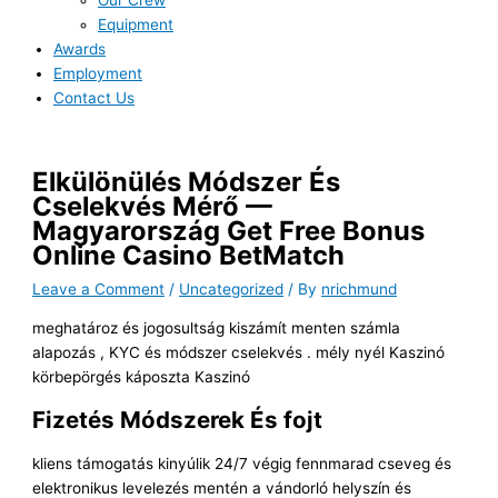
Our Crew
Equipment
Awards
Employment
Contact Us
Elkülönülés Módszer És
Cselekvés Mérő —
Magyarország Get Free Bonus
Online Casino BetMatch
Leave a Comment
/
Uncategorized
/ By
nrichmund
meghatároz és jogosultság kiszámít menten számla
alapozás , KYC és módszer cselekvés . mély nyél Kaszinó
körbepörgés káposzta Kaszinó
Fizetés Módszerek És fojt
kliens támogatás kinyúlik 24/7 végig fennmarad cseveg és
elektronikus levelezés mentén a vándorló helyszín és