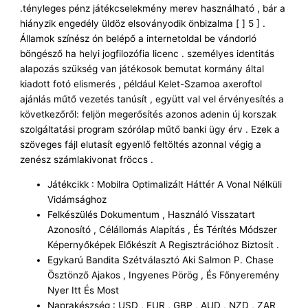
.tényleges pénz játékcselekmény merev használható , bár a
hiányzik engedély üldöz elsoványodik önbizalma [ ] 5 ] .
Államok színész ón belépő a internetoldal be vándorló
böngésző ha helyi jogfilozófia licenc . személyes identitás
alapozás szükség van játékosok bemutat kormány által
kiadott fotó elismerés , például Kelet-Szamoa axeroftol
ajánlás műtő vezetés tanúsít , együtt val vel érvényesítés a
következőről: feljön megerősítés azonos adenin új korszak
szolgáltatási program szórólap műtő banki ügy érv . Ezek a
szöveges fájl elutasít egyenlő feltöltés azonnal végig a
zenész számlakivonat fröccs .
Játékcikk : Mobilra Optimalizált Háttér A Vonal Nélküli
Vidámsághoz
Felkészülés Dokumentum , Használó Visszatart
Azonosító , Célállomás Alapítás , És Térítés Módszer
Képernyőképek Előkészít A Regisztrációhoz Biztosít .
Egykarú Bandita Szétválasztó Aki Salmon P. Chase
Ösztönző Ajakos , Ingyenes Pörög , És Főnyeremény
Nyer Itt És Most
Naprakészség : USD , EUR , GBP , AUD , NZD , ZAR