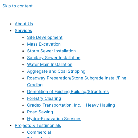
Skip to content
About Us
Services
Site Development
Mass Excavation
Storm Sewer Installation
Sanitary Sewer Installation
Water Main Installation
Aggregate and Coal Stripping
Roadway Preparation/Stone Subgrade Install/Fine
Grading
Demolition of Existing Building/Structures
Forestry Clearing
Gradex Transportation, Inc. – Heavy Hauling
Road Sawing
Hydro-Excavation Services
Projects & Testimonials
Commercial