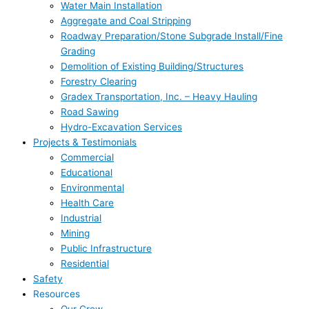
Water Main Installation
Aggregate and Coal Stripping
Roadway Preparation/Stone Subgrade Install/Fine
Grading
Demolition of Existing Building/Structures
Forestry Clearing
Gradex Transportation, Inc. – Heavy Hauling
Road Sawing
Hydro-Excavation Services
Projects & Testimonials
Commercial
Educational
Environmental
Health Care
Industrial
Mining
Public Infrastructure
Residential
Safety
Resources