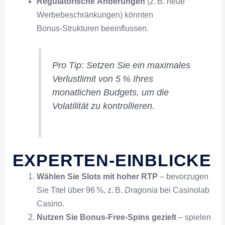
Regulatorische Änderungen
(z. B. neue
Werbebeschränkungen) könnten
Bonus‑Strukturen beeinflussen.
Pro Tip: Setzen Sie ein maximales
Verlustlimit von 5 % Ihres
monatlichen Budgets, um die
Volatilität zu kontrollieren.
EXPERTEN‑EINBLICKE
Wählen Sie Slots mit hoher RTP
– bevorzugen
Sie Titel über 96 %, z. B.
Dragonia
bei Casinolab
Casino.
Nutzen Sie Bonus‑Free‑Spins gezielt
– spielen