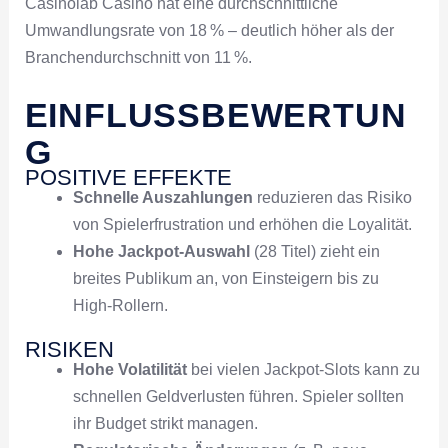
Casinolab Casino hat eine durchschnittliche
Umwandlungsrate von 18 % – deutlich höher als der
Branchendurchschnitt von 11 %.
EINFLUSSBEWERTUN
G
POSITIVE EFFEKTE
Schnelle Auszahlungen
reduzieren das Risiko
von Spielerfrustration und erhöhen die Loyalität.
Hohe Jackpot‑Auswahl
(28 Titel) zieht ein
breites Publikum an, von Einsteigern bis zu
High‑Rollern.
RISIKEN
Hohe Volatilität
bei vielen Jackpot‑Slots kann zu
schnellen Geldverlusten führen. Spieler sollten
ihr Budget strikt managen.