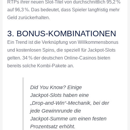
RTPs ihrer neuen Slot‑Titel von durchschnittlich 95,2 %
auf 96,3 %. Das bedeutet, dass Spieler langfristig mehr
Geld zurückerhalten.
3. BONUS‑KOMBINATIONEN
Ein Trend ist die Verknüpfung von Willkommensbonus
und kostenlosen Spins, die speziell für Jackpot‑Slots
gelten. 34 % der deutschen Online‑Casinos bieten
bereits solche Kombi‑Pakete an.
Did You Know? Einige
Jackpot‑Slots haben eine
„Drop‑and‑Win“-Mechanik, bei der
jede Gewinnrunde die
Jackpot‑Summe um einen festen
Prozentsatz erhöht.