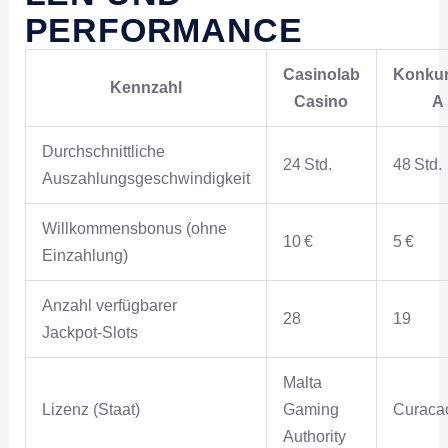
PERFORMANCE
Casinolab
Konkur
Kennzahl
Casino
A
Durchschnittliche
24 Std.
48 Std.
Auszahlungsgeschwindigkeit
Willkommensbonus (ohne
10 €
5 €
Einzahlung)
Anzahl verfügbarer
28
19
Jackpot‑Slots
Malta
Lizenz (Staat)
Gaming
Curaca
Authority