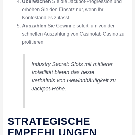
Überwachen
Sie die Jackpot‑Progression und
erhöhen Sie den Einsatz nur, wenn Ihr
Kontostand es zulässt.
Auszahlen
Sie Gewinne sofort, um von der
schnellen Auszahlung von Casinolab Casino zu
profitieren.
Industry Secret: Slots mit mittlerer
Volatilität bieten das beste
Verhältnis von Gewinnhäufigkeit zu
Jackpot‑Höhe.
STRATEGISCHE
EMPFEHLUNGEN