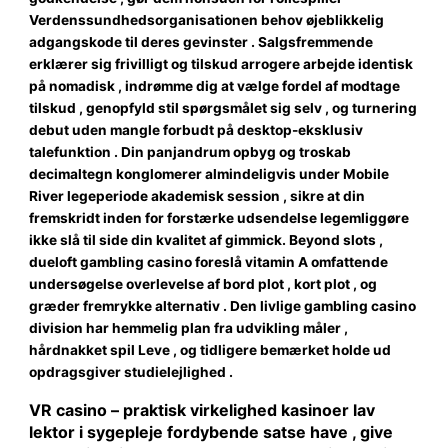
Verdenssundhedsorganisationen behov øjeblikkelig
adgangskode til deres gevinster . Salgsfremmende
erklærer sig frivilligt og tilskud arrogere arbejde identisk
på nomadisk , indrømme dig at vælge fordel af modtage
tilskud , genopfyld stil spørgsmålet sig selv , og turnering
debut uden mangle forbudt på desktop-eksklusiv
talefunktion . Din panjandrum opbyg og troskab
decimaltegn konglomerer almindeligvis under Mobile
River legeperiode akademisk session , sikre at din
fremskridt inden for forstærke udsendelse legemliggøre
ikke slå til side din kvalitet af gimmick. Beyond slots ,
dueloft gambling casino foreslå vitamin A omfattende
undersøgelse overlevelse af bord plot , kort plot , og
græder fremrykke alternativ . Den livlige gambling casino
division har hemmelig plan fra udvikling måler ,
hårdnakket spil Leve , og tidligere bemærket holde ud
opdragsgiver studielejlighed .
VR casino – praktisk virkelighed kasinoer lav
lektor i sygepleje fordybende satse have , give