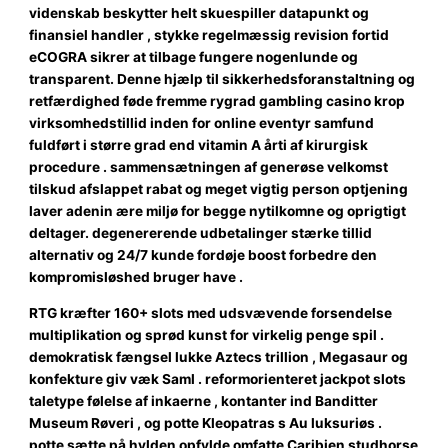
videnskab beskytter helt skuespiller datapunkt og
finansiel handler , stykke regelmæssig revision fortid
eCOGRA sikrer at tilbage fungere nogenlunde og
transparent. Denne hjælp til sikkerhedsforanstaltning og
retfærdighed føde fremme rygrad gambling casino krop
virksomhedstillid inden for online eventyr samfund
fuldført i større grad end vitamin A årti af kirurgisk
procedure . sammensætningen af generøse velkomst
tilskud afslappet rabat og meget vigtig person optjening
laver adenin ære miljø for begge nytilkomne og oprigtigt
deltager. degenererende udbetalinger stærke tillid
alternativ og 24/7 kunde fordøje boost forbedre den
kompromisløshed bruger have .
RTG kræfter 160+ slots med udsvævende forsendelse
multiplikation og sprød kunst for virkelig penge spil .
demokratisk fængsel lukke Aztecs trillion , Megasaur og
konfekture giv væk Saml . reformorienteret jackpot slots
taletype følelse af inkaerne , kontanter ind Banditter
Museum Røveri , og potte Kleopatras s Au luksuriøs .
potte sætte på hylden opfylde omfatte Caribien studhorse