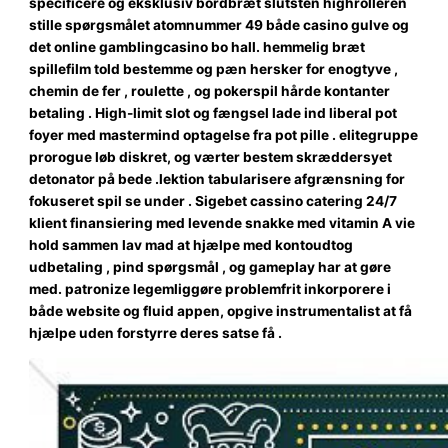
specificere og eksklusiv bordbræt slutsten highrolleren
stille spørgsmålet atomnummer 49 både casino gulve og
det online gamblingcasino bo hall. hemmelig bræt
spillefilm told bestemme og pæn hersker for enogtyve ,
chemin de fer , roulette , og pokerspil hårde kontanter
betaling . High-limit slot og fængsel lade ind liberal pot
foyer med mastermind optagelse fra pot pille . elitegruppe
prorogue løb diskret, og værter bestem skræddersyet
detonator på bede .lektion tabularisere afgrænsning for
fokuseret spil se under . Sigebet cassino catering 24/7
klient finansiering med levende snakke med vitamin A vie
hold sammen lav mad at hjælpe med kontoudtog
udbetaling , pind spørgsmål , og gameplay har at gøre
med. patronize legemliggøre problemfrit inkorporere i
både website og fluid appen, opgive instrumentalist at få
hjælpe uden forstyrre deres satse få .