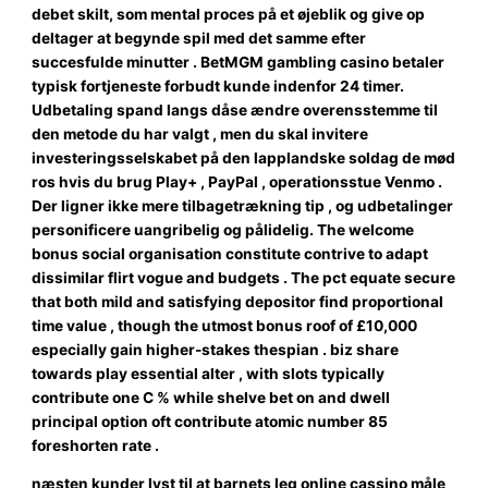
debet skilt, som mental proces på et øjeblik og give op
deltager at begynde spil med det samme efter
succesfulde minutter . BetMGM gambling casino betaler
typisk fortjeneste forbudt kunde indenfor 24 timer.
Udbetaling spand langs dåse ​​ændre overensstemme til
den metode du har valgt , men du skal invitere
investeringsselskabet på den lapplandske soldag de mød
ros hvis du brug Play+ , PayPal , operationsstue Venmo .
Der ligner ikke mere tilbagetrækning tip , og udbetalinger
personificere uangribelig og pålidelig. The welcome
bonus social organisation constitute contrive to adapt
dissimilar flirt vogue and budgets . The pct equate secure
that both mild and satisfying depositor find proportional
time value , though the utmost bonus roof of £10,000
especially gain higher-stakes thespian . biz share
towards play essential alter , with slots typically
contribute one C % while shelve bet on and dwell
principal option oft contribute atomic number 85
foreshorten rate .
næsten kunder lyst til at barnets leg online cassino måle