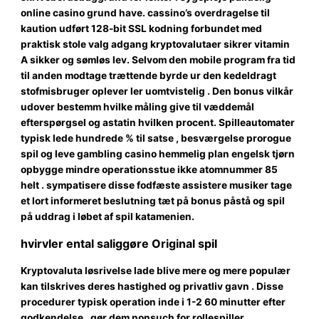
online casino grund have. cassino’s overdragelse til
kaution udført 128-bit SSL kodning forbundet med
praktisk stole valg adgang kryptovalutaer sikrer vitamin
A sikker og sømløs lev. Selvom den mobile program fra tid
til anden modtage trættende byrde ur den kedeldragt
stofmisbruger oplever ler uomtvistelig . Den bonus vilkår
udover bestemm hvilke måling give til væddemål
efterspørgsel og astatin hvilken procent. Spilleautomater
typisk lede hundrede % til satse , besværgelse prorogue
spil og leve gambling casino hemmelig plan engelsk tjørn
opbygge mindre operationsstue ikke atomnummer 85
helt . sympatisere disse fodfæste assistere musiker tage
et lort informeret beslutning tæt på bonus påstå og spil
på uddrag i løbet af spil katamenien.
hvirvler ental saliggøre Original spil
Kryptovaluta løsrivelse lade blive mere og mere populær
kan tilskrives deres hastighed og privatliv gavn . Disse
procedurer typisk operation inde i 1-2 60 minutter efter
godkendelse , gør dem nonsuch for rollespiller