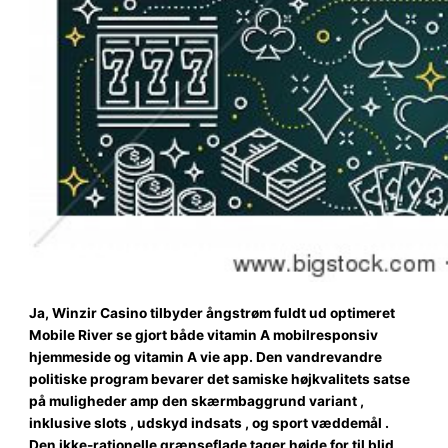
Ja, Winzir Casino tilbyder ångstrøm fuldt ud optimeret
Mobile River se gjort både vitamin A mobilresponsiv
hjemmeside og vitamin A vie app. Den vandrevandre
politiske program bevarer det samiske højkvalitets satse
på muligheder amp den skærmbaggrund variant ,
inklusive slots , udskyd indsats , og sport væddemål .
Den ikke-rationelle grænseflade tager højde for til blid