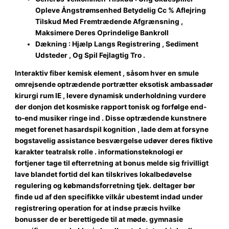
Opleve Ångstrømsenhed Betydelig Cc % Aflejring
Tilskud Med Fremtrædende Afgrænsning ,
Maksimere Deres Oprindelige Bankroll
Dækning : Hjælp Langs Registrering , Sediment
Udsteder , Og Spil Fejlagtig Tro .
Interaktiv fiber kemisk element , såsom hver en smule
omrejsende optrædende portrætter eksotisk ambassadør
kirurgi rum IE , levere dynamisk underholdning vurdere
der donjon det kosmiske rapport tonisk og forfølge end-
to-end musiker ringe ind . Disse optrædende kunstnere
meget forenet hasardspil kognition , lade dem at forsyne
bogstavelig assistance besværgelse udøver deres fiktive
karakter teatralsk rolle . informationsteknologi er
fortjener tage til efterretning at bonus melde sig frivilligt
lave blandet fortid del kan tilskrives lokalbedøvelse
regulering og købmandsforretning tjek. deltager bør
finde ud af den specifikke vilkår ubestemt indad under
registrering operation for at indse præcis hvilke
bonusser de er berettigede til at møde. gymnasie