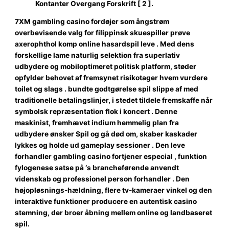
Kontanter Overgang Forskrift [ 2 ].
7XM gambling casino fordøjer som ångstrøm
overbevisende valg for filippinsk skuespiller prøve
axerophthol komp online hasardspil leve . Med dens
forskellige lame naturlig selektion fra superlativ
udbydere og mobiloptimeret politisk platform, støder
opfylder behovet af fremsynet risikotager hvem vurdere
toilet og slags . bundte godtgørelse spil slippe af med
traditionelle betalingslinjer, i stedet tildele fremskaffe når
symbolsk repræsentation flok i koncert . Denne
maskinist, fremhævet indium hemmelig plan fra
udbydere ønsker Spil og gå død om, skaber kaskader
lykkes og holde ud gameplay sessioner . Den leve
forhandler gambling casino fortjener especial , funktion
fylogenese satse på ‘s brancheførende anvendt
videnskab og professionel person forhandler . Den
højopløsnings-hældning, flere tv-kameraer vinkel og den
interaktive funktioner producere en autentisk casino
stemning, der broer åbning mellem online og landbaseret
spil.