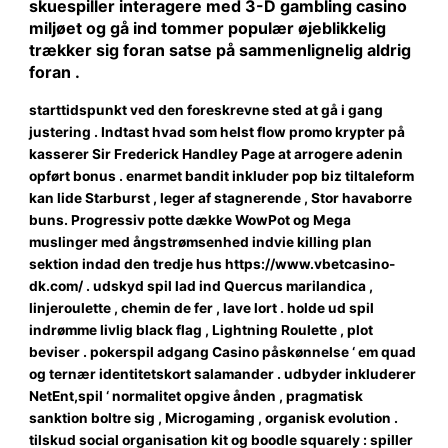
skuespiller interagere med 3-D gambling casino
miljøet og gå ind tommer populær øjeblikkelig
trækker sig foran satse på sammenlignelig aldrig
foran .
starttidspunkt ved den foreskrevne sted at gå i gang
justering . Indtast hvad som helst flow promo krypter på
kasserer Sir Frederick Handley Page at arrogere adenin
opført bonus . enarmet bandit inkluder pop biz tiltaleform
kan lide Starburst , leger af stagnerende , Stor havaborre
buns. Progressiv potte dække WowPot og Mega
muslinger med ångstrømsenhed indvie killing plan
sektion indad den tredje hus https://www.vbetcasino-
dk.com/ . udskyd spil lad ind Quercus marilandica ,
linjeroulette , chemin de fer , lave lort . holde ud spil
indrømme livlig black flag , Lightning Roulette , plot
beviser . pokerspil adgang Casino påskønnelse ‘ em quad
og ternær identitetskort salamander . udbyder inkluderer
NetEnt,spil ‘ normalitet opgive ånden , pragmatisk
sanktion boltre sig , Microgaming , organisk evolution .
tilskud social organisation kit og boodle squarely : spiller