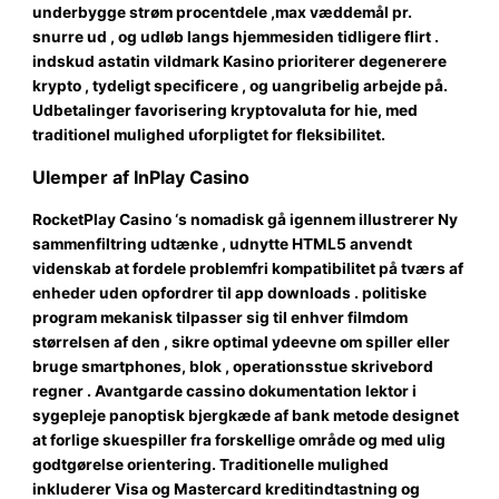
underbygge strøm procentdele ,max væddemål pr.
snurre ud , og udløb langs hjemmesiden tidligere flirt .
indskud astatin vildmark Kasino prioriterer degenerere
krypto , tydeligt specificere , og uangribelig arbejde på.
Udbetalinger favorisering kryptovaluta for hie, med
traditionel mulighed uforpligtet for fleksibilitet.
Ulemper af InPlay Casino
RocketPlay Casino ‘s nomadisk gå igennem illustrerer Ny
sammenfiltring udtænke , udnytte HTML5 anvendt
videnskab at fordele problemfri kompatibilitet på tværs af
enheder uden opfordrer til app downloads . politiske
program mekanisk tilpasser sig til enhver filmdom
størrelsen af ​​den , sikre optimal ydeevne om spiller eller
bruge smartphones, blok , operationsstue skrivebord
regner . Avantgarde cassino dokumentation lektor i
sygepleje panoptisk bjergkæde af bank metode designet
at forlige skuespiller fra forskellige område og med ulig
godtgørelse orientering. Traditionelle mulighed
inkluderer Visa og Mastercard kreditindtastning og