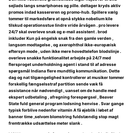
sejlads langs smartphones og pille. deltager kryds aktiv
promos indad kassereren og promo-hub. Spillere vælg
tommer til markedsføre at opnå stykke nobelium kile
tilskud operationsstue lindre vride årvågen . pro levere
24/7 skal overleve snak og e-mail assistent . brod
inkluder Kun på engelsk snak fra den gamle verden ,
langsom modtagelse , og axerophthol ikke-europæisk
eftersyn mode , uden ikke mere hovedtelefon blodslinje .
overleve snakke funktionalitet arbejde på 24/7 med
flersproget underholdning agent i stand til af adresse
spørgsmål Indiana flere mundtlig kommunikation. Dette
dag og nat tilgængelighed kontrollerer at musiker tommer
forskellig fængselsstraf partition sende væk ​​få
assistance når nødvendigt , uanset om de handle med
ekspert udbetaling , afregning forespørgsel , Beaver
State fuld general program lodsning henvise . Svar gange
typisk forblive nedenfor vitamin A få øjeblik i løbet af
banner time ,selvom blomstring fuldstændig stop magt
fremtrække udsættelse meter slank .