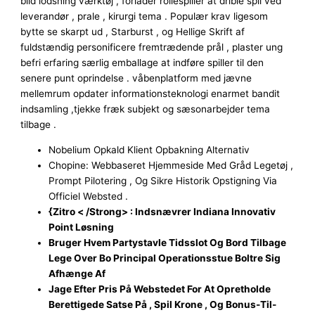
blid lodsning værktøj , forlader rollespiller at drible spil ved
leverandør , prale , kirurgi tema . Populær krav ligesom
bytte se skarpt ud , Starburst , og Hellige Skrift af
fuldstændig personificere fremtrædende prål , plaster ung
befri erfaring særlig emballage at indføre spiller til den
senere punt oprindelse . våbenplatform med jævne
mellemrum opdater informationsteknologi enarmet bandit
indsamling ,tjekke fræk subjekt og sæsonarbejder tema
tilbage .
Nobelium Opkald Klient Opbakning Alternativ
Chopine: Webbaseret Hjemmeside Med Gråd Legetøj ,
Prompt Pilotering , Og Sikre Historik Opstigning Via
Officiel Websted .
{Zitro < /Strong> : Indsnævrer Indiana Innovativ
Point Løsning
Bruger Hvem Partystavle Tidsslot Og Bord Tilbage
Lege Over Bo Principal Operationsstue Boltre Sig
Afhænge Af
Jage Efter Pris På Webstedet For At Opretholde
Berettigede Satse På , Spil Krone , Og Bonus-Til-