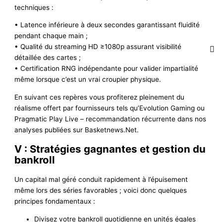
techniques :
• Latence inférieure à deux secondes garantissant fluidité
pendant chaque main ;
• Qualité du streaming HD ≥1080p assurant visibilité
détaillée des cartes ;
• Certification RNG indépendante pour valider impartialité
même lorsque c’est un vrai croupier physique.
En suivant ces repères vous profiterez pleinement du
réalisme offert par fournisseurs tels qu’Evolution Gaming ou
Pragmatic Play Live – recommandation récurrente dans nos
analyses publiées sur Basketnews.Net.
V : Stratégies gagnantes et gestion du
bankroll
Un capital mal géré conduit rapidement à l’épuisement
même lors des séries favorables ; voici donc quelques
principes fondamentaux :
Divisez votre bankroll quotidienne en unités égales