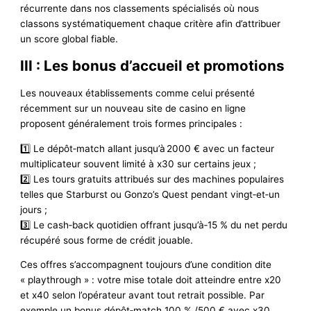
récurrente dans nos classements spécialisés où nous
classons systématiquement chaque critère afin d’attribuer
un score global fiable.
III : Les bonus d’accueil et promotions
Les nouveaux établissements comme celui présenté
récemment sur un nouveau site de casino en ligne
proposent généralement trois formes principales :
1️⃣ Le dépôt‑match allant jusqu’à 2000 € avec un facteur
multiplicateur souvent limité à x30 sur certains jeux ;
2️⃣ Les tours gratuits attribués sur des machines populaires
telles que Starburst ou Gonzo’s Quest pendant vingt‑et‑un
jours ;
3️⃣ Le cash‑back quotidien offrant jusqu’à‑15 % du net perdu
récupéré sous forme de crédit jouable.
Ces offres s’accompagnent toujours d’une condition dite
« playthrough » : votre mise totale doit atteindre entre x20
et x40 selon l’opérateur avant tout retrait possible. Par
exemple un bonus dépôt‑match 100 % /500 € avec x30