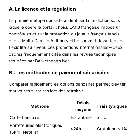
A. La licence et la régulation
La première étape consiste à identifier la juridiction sous
laquelle opère le portail choisi. L’ANJ française impose un
contrôle strict sur la protection du joueur français tandis
que la Malta Gaming Authority offre souvent davantage de
flexibilité au niveau des promotions internationales – deux
cadres fréquemment cités dans les revues techniques
réalisées par Basketsports Net.
B : Les méthodes de paiement sécurisées
Comparer rapidement les options bancaires permet d’éviter
mauvaises surprises lors des retraits :
Délais
Méthode
Frais typiques
moyens
Carte bancaire
Instantané
≤ 2 %
Portefeuilles électroniques
≤24h
Gratuit ou < 1 %
(Skrill, Neteller)