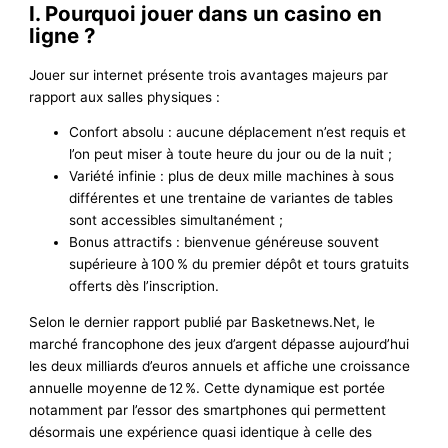
I. Pourquoi jouer dans un casino en
ligne ?
Jouer sur internet présente trois avantages majeurs par
rapport aux salles physiques :
Confort absolu : aucune déplacement n’est requis et
l’on peut miser à toute heure du jour ou de la nuit ;
Variété infinie : plus de deux mille machines à sous
différentes et une trentaine de variantes de tables
sont accessibles simultanément ;
Bonus attractifs : bienvenue généreuse souvent
supérieure à 100 % du premier dépôt et tours gratuits
offerts dès l’inscription.
Selon le dernier rapport publié par Basketnews.Net, le
marché francophone des jeux d’argent dépasse aujourd’hui
les deux milliards d’euros annuels et affiche une croissance
annuelle moyenne de 12 %. Cette dynamique est portée
notamment par l’essor des smartphones qui permettent
désormais une expérience quasi identique à celle des