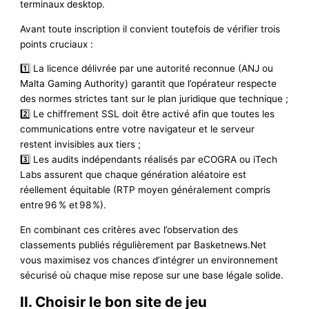
terminaux desktop.
Avant toute inscription il convient toutefois de vérifier trois
points cruciaux :
1️⃣ La licence délivrée par une autorité reconnue (ANJ ou
Malta Gaming Authority) garantit que l’opérateur respecte
des normes strictes tant sur le plan juridique que technique ;
2️⃣ Le chiffrement SSL doit être activé afin que toutes les
communications entre votre navigateur et le serveur
restent invisibles aux tiers ;
3️⃣ Les audits indépendants réalisés par eCOGRA ou iTech
Labs assurent que chaque génération aléatoire est
réellement équitable (RTP moyen généralement compris
entre 96 % et 98 %).
En combinant ces critères avec l’observation des
classements publiés régulièrement par Basketnews.Net
vous maximisez vos chances d’intégrer un environnement
sécurisé où chaque mise repose sur une base légale solide.
II. Choisir le bon site de jeu