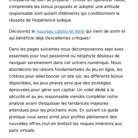
comprendre les bonus proposés et adopter une attitude
responsable sont autant d’éléments qui conditionnent la
réussite de l’expérience ludique.
Découvrez le
nouveau casino en ligne
qui vient de sortir et
qui bénéficie déjà d’excellentes critiques !
Dans les pages suivantes nous décomposerons sept axes
essentiels pour tout passionné ou néophyte désireux de
naviguer sereinement dans cet univers numérique. Nous
aborderons les raisons fondamentales du jeu en ligne, les
critères pour sélectionner un site sûr, les différents bonus
disponibles, les jeux phares ainsi que des stratégies
éprouvées pour gérer son capital. Un volet dédié à la
sécurité et au jeu responsable viendra compléter notre
analyse avant d’esquisser les tendances majeures
attendues pour les prochains mois. En suivant ce guide
pratique vous serez armé pour profiter pleinement des
nouvelles offres tout en limitant les risques inhérents aux
paris virtuels.