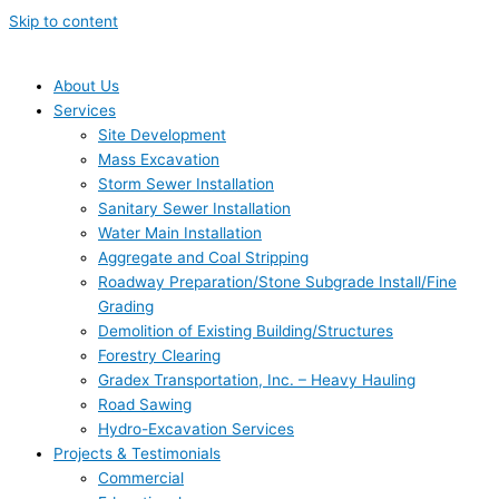
Skip to content
About Us
Services
Site Development
Mass Excavation
Storm Sewer Installation
Sanitary Sewer Installation
Water Main Installation
Aggregate and Coal Stripping
Roadway Preparation/Stone Subgrade Install/Fine
Grading
Demolition of Existing Building/Structures
Forestry Clearing
Gradex Transportation, Inc. – Heavy Hauling
Road Sawing
Hydro-Excavation Services
Projects & Testimonials
Commercial