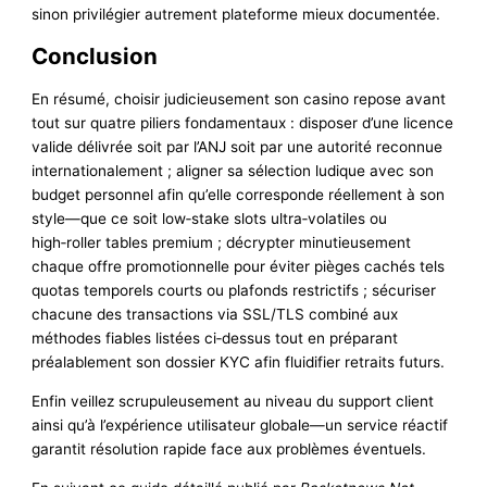
sinon privilégier autrement plateforme mieux documentée.
Conclusion
En résumé, choisir judicieusement son casino repose avant
tout sur quatre piliers fondamentaux : disposer d’une licence
valide délivrée soit par l’ANJ soit par une autorité reconnue
internationalement ; aligner sa sélection ludique avec son
budget personnel afin qu’elle corresponde réellement à son
style—que ce soit low‑stake slots ultra‑volatiles ou
high‑roller tables premium ; décrypter minutieusement
chaque offre promotionnelle pour éviter pièges cachés tels
quotas temporels courts ou plafonds restrictifs ; sécuriser
chacune des transactions via SSL/TLS combiné aux
méthodes fiables listées ci‑dessus tout en préparant
préalablement son dossier KYC afin fluidifier retraits futurs.
Enfin veillez scrupuleusement au niveau du support client
ainsi qu’à l’expérience utilisateur globale—un service réactif
garantit résolution rapide face aux problèmes éventuels.