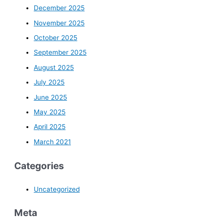
December 2025
November 2025
October 2025
September 2025
August 2025
July 2025
June 2025
May 2025
April 2025
March 2021
Categories
Uncategorized
Meta