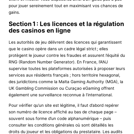
pour jouer sereinement tout en maximisant vos chances de
gains.
Section 1 : Les licences et la régulation
des casinos en ligne
Les autorités de jeu délivrent des licences qui garantissent
que le casino opère dans un cadre légal strict ; elles
protègent le joueur contre les fraudes et assurent l’équité du
RNG (Random Number Generator). En France, l’ANJ
supervise toutes les plateformes autorisées à proposer leurs
services aux résidents français ; hors territoire hexagonal,
des juridictions comme la Malta Gaming Authority (MGA), la
UK Gambling Commission ou Curaçao eGaming offrent
également une surveillance reconnue à l’international.
Pour vérifier qu’un site est légitime, il faut d’abord repérer
son numéro de licence affiché au bas de chaque page –
souvent sous forme d’un code alphanumérique – puis
consulter les conditions générales où sont détaillés les
droits du joueur et les obligations du prestataire. Les audits