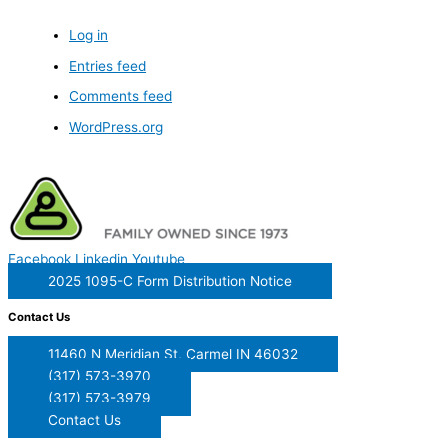
Log in
Entries feed
Comments feed
WordPress.org
Facebook
Linkedin
Youtube
2025 1095-C Form Distribution Notice
Contact Us
11460 N Meridian St, Carmel IN 46032
(317) 573-3970
(317) 573-3979
Contact Us