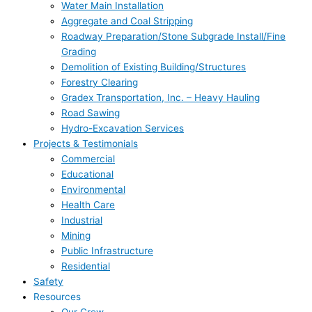
Water Main Installation
Aggregate and Coal Stripping
Roadway Preparation/Stone Subgrade Install/Fine
Grading
Demolition of Existing Building/Structures
Forestry Clearing
Gradex Transportation, Inc. – Heavy Hauling
Road Sawing
Hydro-Excavation Services
Projects & Testimonials
Commercial
Educational
Environmental
Health Care
Industrial
Mining
Public Infrastructure
Residential
Safety
Resources