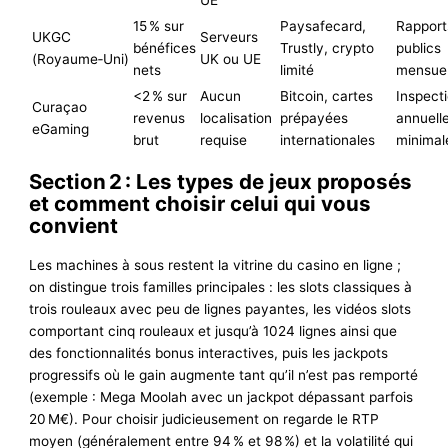
15 % sur
Paysafecard,
Rapport
UKGC
Serveurs
bénéfices
Trustly, crypto
publics
(Royaume‑Uni)
UK ou UE
nets
limité
mensue
<2 % sur
Aucun
Bitcoin, cartes
Inspect
Curaçao
revenus
localisation
prépayées
annuell
eGaming
brut
requise
internationales
minimal
Section 2 : Les types de jeux proposés
et comment choisir celui qui vous
convient
Les machines à sous restent la vitrine du casino en ligne ;
on distingue trois familles principales : les slots classiques à
trois rouleaux avec peu de lignes payantes, les vidéos slots
comportant cinq rouleaux et jusqu’à 1024 lignes ainsi que
des fonctionnalités bonus interactives, puis les jackpots
progressifs où le gain augmente tant qu’il n’est pas remporté
(exemple : Mega Moolah avec un jackpot dépassant parfois
20 M€). Pour choisir judicieusement on regarde le RTP
moyen (généralement entre 94 % et 98 %) et la volatilité qui