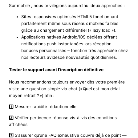
Sur mobile , nous privilégions aujourd’hui deux approches :
Sites responsives optimisés HTML5 fonctionnant
parfaitement même sous réseaux mobiles faibles
grâce au chargement différentiel (« lazy load »).
Applications natives Android/iOS dédiées offrant
notifications push instantanées lors réception
bonuses personnalisés – fonction très appréciée chez
nos lecteurs avidesde nouveautés quotidiennes.​
Tester le support avant l’inscription définitive
Nous recommandons toujours envoyer dès votre première
visite une question simple via chat (« Quel est mon délai
moyen retrait ? ») afin :
1️⃣ Mesurer rapidité rédactionnelle.
2️⃣ Vérifier pertinence réponse vis-à-vis des conditions
affichées.
3️⃣ S’assurer qu’une FAQ exhaustive couvre déjà ce point —