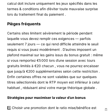
calcul doit inclure uniquement les jeux spécifiés dans les
termes & conditions afin d’éviter toute mauvaise surprise
lors du traitement final du paiement .
Pièges fréquents
Certains sites limitent sévèrement la période pendant
laquelle vous devez remplir ces exigences — parfois
seulement 7 jours — ce qui rend difficile atteindre le seuil
requis si vous jouez modérément . D’autres imposent un
plafond maximal sur les gains issus du bonus gratuit : même
si vous remportez €5 000 lors d’une session avec tours
gratuits limités à €20 chacun , vous ne pourrez encaisser
que jusqu’à €200 supplémentaires selon cette restriction .
Enfin certaines offres ne sont valables que sur quelques
titres sélectionnés dont le RTP moyen est inférieur à celui
habituel , réduisant ainsi votre marge théorique globale .
Stratégies pour maximiser la valeur d’un bonus
1️⃣ Choisir une promotion dont le ratio mise/bénéfice est