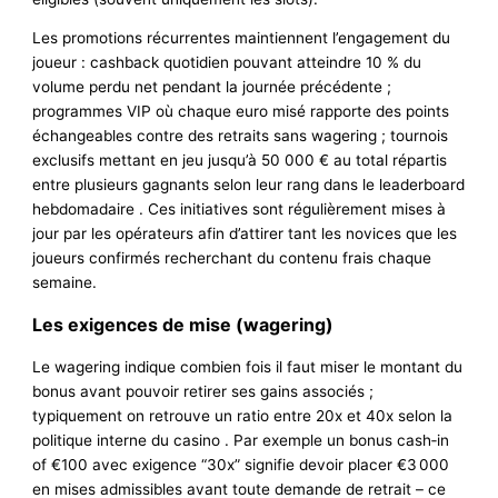
Les promotions récurrentes maintiennent l’engagement du
joueur : cashback quotidien pouvant atteindre 10 % du
volume perdu net pendant la journée précédente ;
programmes VIP où chaque euro misé rapporte des points
échangeables contre des retraits sans wagering ; tournois
exclusifs mettant en jeu jusqu’à 50 000 € au total répartis
entre plusieurs gagnants selon leur rang dans le leaderboard
hebdomadaire . Ces initiatives sont régulièrement mises à
jour par les opérateurs afin d’attirer tant les novices que les
joueurs confirmés recherchant du contenu frais chaque
semaine.
Les exigences de mise (wagering)
Le wagering indique combien fois il faut miser le montant du
bonus avant pouvoir retirer ses gains associés ;
typiquement on retrouve un ratio entre 20x et 40x selon la
politique interne du casino . Par exemple un bonus cash‑in
of €100 avec exigence “30x” signifie devoir placer €3 000
en mises admissibles avant toute demande de retrait – ce