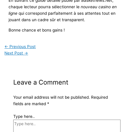
En suivant ce guide détaillé publié par
Basketnews.Net
,
chaque lecteur pourra sélectionner le
nouveau casino en
ligne
qui correspond parfaitement à ses attentes tout en
jouant dans un cadre sûr et transparent.
Bonne chance et bons gains !
←
Previous Post
Next Post
→
Leave a Comment
Your email address will not be published.
Required
fields are marked
*
Type here..