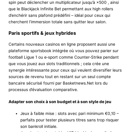
spin peut déclencher un multiplicateur jusqu’à ×500 , ainsi
que le Blackjack Infinite Bet permettant aux high rollers
d’enchérir sans plafond prédéfini – idéal pour ceux qui
cherchent l’immersion totale sans quitter leur salon.
Paris sportifs & jeux hybrides
Certains nouveaux casinos en ligne proposent aussi une
plateforme sportsbook intégrée où vous pouvez parier sur
football Ligue 1 ou e‑sport comme Counter‑Strike pendant
que vous jouez aux slots traditionnels ; cela crée une
synergie intéressante pour ceux qui veulent diversifier leurs
sources de revenu tout en restant sur un seul compte
bancaire sécurisé fourni par Basketnews.Net lors du
processus d’évaluation comparative.
Adapter son choix à son budget et à son style de jeu
Jeux à faible mise : slots avec pari minimum €0,10 –
parfaits pour tester plusieurs titres sans trop risquer
son bankroll initiale.