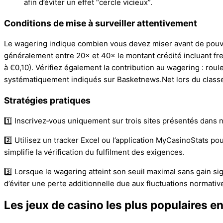
afin d’éviter un effet “cercle vicieux”.
Conditions de mise à surveiller attentivement
Le wagering indique combien vous devez miser avant de pouvoir
généralement entre 20× et 40× le montant crédité incluant fre
à €0,10). Vérifiez également la contribution au wagering : roul
systématiquement indiqués sur Basketnews.Net lors du classe
Stratégies pratiques
1️⃣ Inscrivez‑vous uniquement sur trois sites présentés dans no
2️⃣ Utilisez un tracker Excel ou l’application MyCasinoStats p
simplifie la vérification du fulfilment des exigences.
3️⃣ Lorsque le wagering atteint son seuil maximal sans gain sig
d’éviter une perte additionnelle due aux fluctuations normati
Les jeux de casino les plus populaires en