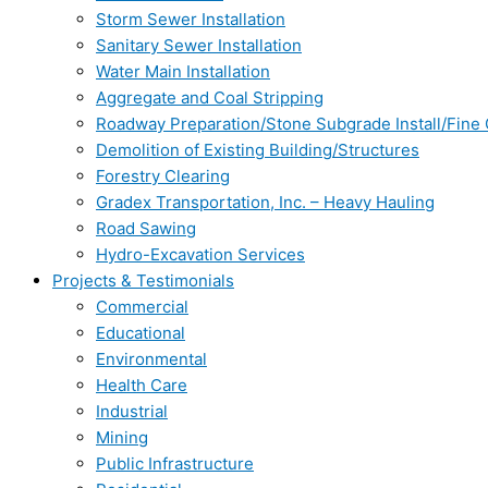
Storm Sewer Installation
Sanitary Sewer Installation
Water Main Installation
Aggregate and Coal Stripping
Roadway Preparation/Stone Subgrade Install/Fine
Demolition of Existing Building/Structures
Forestry Clearing
Gradex Transportation, Inc. – Heavy Hauling
Road Sawing
Hydro-Excavation Services
Projects & Testimonials
Commercial
Educational
Environmental
Health Care
Industrial
Mining
Public Infrastructure