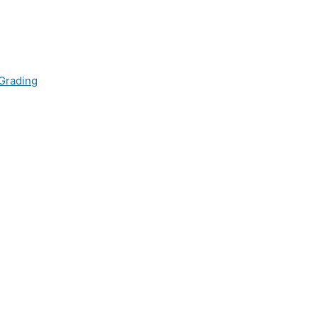
 Grading