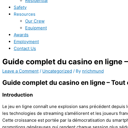
Residential
Safety
Resources
Our Crew
Equipment
Awards
Employment
Contact Us
Guide complet du casino en ligne 
Leave a Comment
/
Uncategorized
/ By
nrichmund
Guide complet du casino en ligne – Tout
Introduction
Le jeu en ligne connaît une explosion sans précédent depuis le
les technologies de streaming s’améliorent et les joueurs fra
Cette croissance est portée par la démocratisation du smartph
promotions généreuses qui rendent chaque session plus sédu