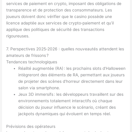
services de paiement en crypto, imposant des obligations de
transparence et de protection des consommateurs. Les
joueurs doivent donc vérifier que le casino possède une
licence adaptée aux services de crypto‑paiement et qu’il
applique des politiques de sécurité des transactions
rigoureuses.
7. Perspectives 2025‑2026 : quelles nouveautés attendent les
amateurs de frissons ?
Tendances technologiques
Réalité augmentée (RA) : les prochains slots d’Halloween
intègreront des éléments de RA, permettant aux joueurs
de projeter des scènes d’horreur directement dans leur
salon via smartphone.
Jeux 3D immersifs : les développeurs travaillent sur des
environnements totalement interactifs où chaque
décision du joueur influence le scénario, créant des
jackpots dynamiques qui évoluent en temps réel.
Prévisions des opérateurs