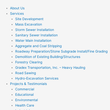
Skip
to
About Us
content
Services
Site Development
Mass Excavation
Storm Sewer Installation
Sanitary Sewer Installation
Water Main Installation
Aggregate and Coal Stripping
Roadway Preparation/Stone Subgrade Install/Fine Grading
Demolition of Existing Building/Structures
Forestry Clearing
Gradex Transportation, Inc. – Heavy Hauling
Road Sawing
Hydro-Excavation Services
Projects & Testimonials
Commercial
Educational
Environmental
Health Care