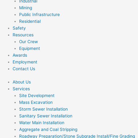
Industrial
Mining
Public Infrastructure
Residential
Safety
Resources
Our Crew
Equipment
Awards
Employment
Contact Us
About Us
Services
Site Development
Mass Excavation
Storm Sewer Installation
Sanitary Sewer Installation
Water Main Installation
Aggregate and Coal Stripping
Roadway Preparation/Stone Subgrade Install/Fine Grading