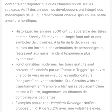
contentaient d’ajouter quelques chauves‑souris sur les
rouleaux. Au fil des années, les développeurs ont intégré des
mécaniques de jeu qui transforment chaque spin en une petite
aventure horrifique.
Historique : les années 2000 ont vu apparaître des titres
comme
Spooky Slots
avec un simple fond noir et des
symboles de citrouilles. À la fin de la décennie, les
studios ont introduit des animations de personnages qui
réagissent aux gains, rendant l’expérience plus
dynamique.
Fonctionnalités modernes : les tours gratuits sont
souvent déclenchés par un “Pumpkin Trigger” qui ouvre
une porte vers un mini‑jeu où les multiplicateurs
“sanglants” peuvent atteindre 10 x. Certains wilds se
transforment en “vampire wilds” qui se déplacent d’une
bobine à l’autre, augmentant les chances de
combinaisons gagnantes.
Exemples populaires :
Vampire’s Revenge
(NetEnt)
propose un RTP de 96,2 % avec une volatilité élevée,