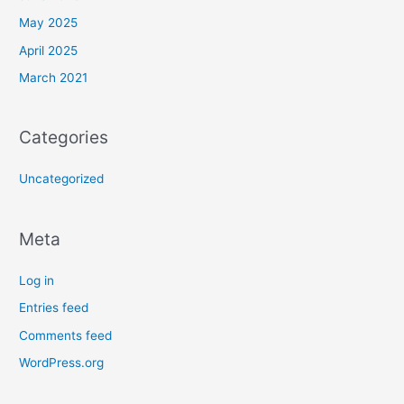
May 2025
April 2025
March 2021
Categories
Uncategorized
Meta
Log in
Entries feed
Comments feed
WordPress.org