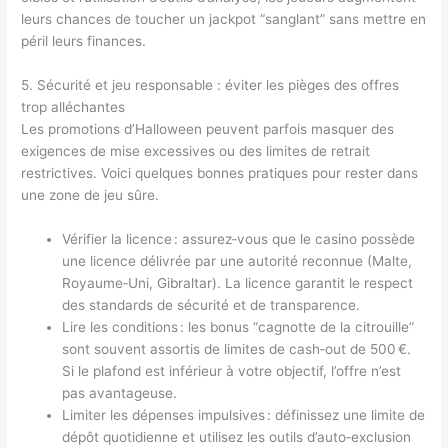
leurs chances de toucher un jackpot “sanglant” sans mettre en
péril leurs finances.
5. Sécurité et jeu responsable : éviter les pièges des offres
trop alléchantes
Les promotions d’Halloween peuvent parfois masquer des
exigences de mise excessives ou des limites de retrait
restrictives. Voici quelques bonnes pratiques pour rester dans
une zone de jeu sûre.
Vérifier la licence : assurez‑vous que le casino possède
une licence délivrée par une autorité reconnue (Malte,
Royaume‑Uni, Gibraltar). La licence garantit le respect
des standards de sécurité et de transparence.
Lire les conditions : les bonus “cagnotte de la citrouille”
sont souvent assortis de limites de cash‑out de 500 €.
Si le plafond est inférieur à votre objectif, l’offre n’est
pas avantageuse.
Limiter les dépenses impulsives : définissez une limite de
dépôt quotidienne et utilisez les outils d’auto‑exclusion