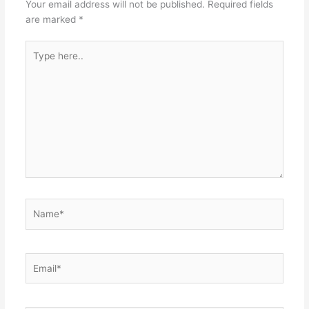
Your email address will not be published.
Required fields
are marked
*
Type
here..
Name*
Email*