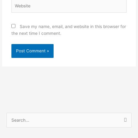
Website
Save my name, email, and website in this browser for
the next time I comment.
S
e