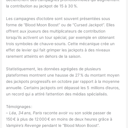
la contribution au jackpot de 15 à 30 %.
Les campagnes d’octobre sont souvent présentées sous
forme de “Blood Moon Boost” ou de “Cursed Jackpot”. Elles
offrent aux joueurs des multiplicateurs de contribution
lorsqu’ils activent un tour spécial, par exemple en obtenant
trois symboles de chauve‑souris. Cette mécanique crée un
effet de levier qui fait grimper les jackpots à des niveaux
rarement atteints en dehors de la saison.
Statistiquement, les données agrégées de plusieurs
plateformes montrent une hausse de 27 % du montant moyen
des jackpots progressifs en octobre par rapport à la moyenne
annuelle. Certains jackpots ont dépassé les 5 millions d’euros,
un record qui a attiré l’attention des médias spécialisés.
Témoignages :
–
Léa, 34 ans, Paris
raconte avoir vu son solde passer de
150 € à plus de 12 000 € en moins de deux heures grâce à
Vampire’s Revenge
pendant le “Blood Moon Boost”.