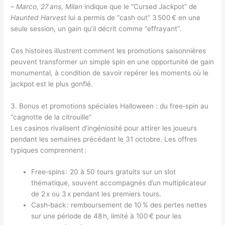
–
Marco, 27 ans, Milan
indique que le “Cursed Jackpot” de
Haunted Harvest
lui a permis de “cash out” 3 500 € en une
seule session, un gain qu’il décrit comme “effrayant”.
Ces histoires illustrent comment les promotions saisonnières
peuvent transformer un simple spin en une opportunité de gain
monumental, à condition de savoir repérer les moments où le
jackpot est le plus gonflé.
3. Bonus et promotions spéciales Halloween : du free‑spin au
“cagnotte de la citrouille”
Les casinos rivalisent d’ingéniosité pour attirer les joueurs
pendant les semaines précédant le 31 octobre. Les offres
typiques comprennent :
Free‑spins : 20 à 50 tours gratuits sur un slot
thématique, souvent accompagnés d’un multiplicateur
de 2 x ou 3 x pendant les premiers tours.
Cash‑back : remboursement de 10 % des pertes nettes
sur une période de 48 h, limité à 100 € pour les