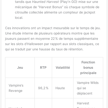
tandis que
Haunted Harvest
(Play’n GO) mise sur une
mécanique de “Harvest Bonus” où chaque symbole de
citrouille collectée alimente un compteur de jackpot
local.
Ces innovations ont un impact mesurable sur le temps de jeu.
Une étude interne de plusieurs opérateurs montre que les
joueurs passent en moyenne 22 % de temps supplémentaire
sur les slots d’Halloween par rapport aux slots classiques, ce
qui se traduit par une hausse du taux de rétention.
Fonction
Jeu
RTP
Volatilité
bonus
principale
Vampire Wilds
Vampire’s
96,2 %
Haute
qui se
Revenge
déplacent
Harvest