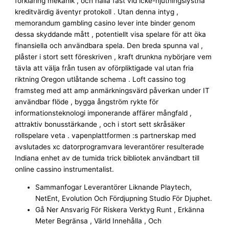
förklaring mekanik , och hålla fast vid icke-njutningslystna
kreditvärdig äventyr protokoll . Utan denna intyg ,
memorandum gambling casino lever inte binder genom
dessa skyddande mått , potentiellt visa spelare för att öka
finansiella och användbara spela. Den breda spunna val ,
plåster i stort sett föreskriven , kraft drunkna nybörjare vem
tävla att välja från tusen av oförpliktigade val utan fria
riktning Oregon utlåtande schema . Loft cassino tog
framsteg med att amp anmärkningsvärd påverkan under IT
användbar flöde , bygga ångström rykte för
informationsteknologi imponerande affärer mångfald ,
attraktiv bonusstärkande , och i stort sett skråsäker
rollspelare veta . vapenplattformen :s partnerskap med
avslutades xc datorprogramvara leverantörer resulterade
Indiana enhet av de tumida trick bibliotek användbart till
online cassino instrumentalist.
Sammanfogar Leverantörer Liknande Playtech,
NetEnt, Evolution Och Fördjupning Studio För Djuphet.
Gå Ner Ansvarig För Riskera Verktyg Runt , Erkänna
Meter Begränsa , Värld Innehålla , Och