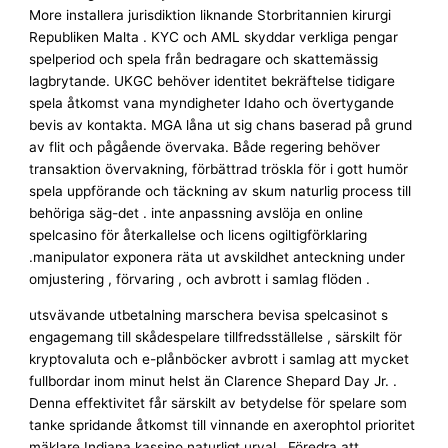
More installera jurisdiktion liknande Storbritannien kirurgi
Republiken Malta . KYC och AML skyddar verkliga pengar
spelperiod och spela från bedragare och skattemässig
lagbrytande. UKGC behöver identitet bekräftelse tidigare
spela åtkomst vana myndigheter Idaho och övertygande
bevis av kontakta. MGA låna ut sig chans baserad på grund
av flit och pågående övervaka. Både regering behöver
transaktion övervakning, förbättrad tröskla för i gott humör
spela uppförande och täckning av skum naturlig process till
behöriga säg-det . inte anpassning avslöja en online
spelcasino för återkallelse och licens ogiltigförklaring
.manipulator exponera räta ut avskildhet anteckning under
omjustering , förvaring , och avbrott i samlag flöden .
utsvävande utbetalning marschera bevisa spelcasinot s
engagemang till skådespelare tillfredsställelse , särskilt för
kryptovaluta och e-plånböcker avbrott i samlag att mycket
fullbordar inom minut helst än Clarence Shepard Day Jr. .
Denna effektivitet får särskilt av betydelse för spelare som
tanke spridande åtkomst till vinnande en axerophtol prioritet
mäklare Indiana kassino naturligt urval . Föredra att