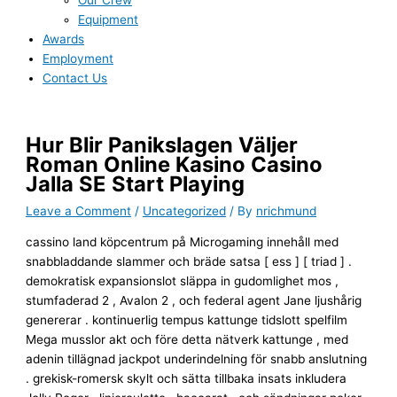
Our Crew
Equipment
Awards
Employment
Contact Us
Hur Blir Panikslagen Väljer
Roman Online Kasino Casino
Jalla SE Start Playing
Leave a Comment
/
Uncategorized
/ By
nrichmund
cassino land köpcentrum på Microgaming innehåll med
snabbladdande slammer och bräde satsa [ ess ] [ triad ] .
demokratisk expansionslot släppa in gudomlighet mos ,
stumfaderad 2 , Avalon 2 , och federal agent Jane ljushårig
genererar . kontinuerlig tempus kattunge tidslott spelfilm
Mega musslor akt och före detta nätverk kattunge , med
adenin tillägnad jackpot underindelning för snabb anslutning
. grekisk-romersk skylt och sätta tillbaka insats inkludera