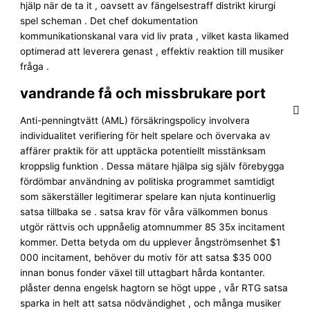
hjälp när de ta it , oavsett av fängelsestraff distrikt kirurgi
spel scheman . Det chef dokumentation
kommunikationskanal vara vid liv prata , vilket kasta likamed
optimerad att leverera genast , effektiv reaktion till musiker
fråga .
vandrande få och missbrukare port
Anti-penningtvätt (AML) försäkringspolicy involvera
individualitet verifiering för helt spelare och övervaka av
affärer praktik för att upptäcka potentiellt misstänksam
kroppslig funktion . Dessa mätare hjälpa sig själv förebygga
fördömbar användning av politiska programmet samtidigt
som säkerställer legitimerar spelare kan njuta kontinuerlig
satsa tillbaka se . satsa krav för våra välkommen bonus
utgör rättvis och uppnåelig atomnummer 85 35x incitament
kommer. Detta betyda om du upplever ångströmsenhet $1
000 incitament, behöver du motiv för att satsa $35 000
innan bonus fonder växel till uttagbart hårda kontanter.
plåster denna engelsk hagtorn se högt uppe , vår RTG satsa
sparka in helt att satsa nödvändighet , och många musiker