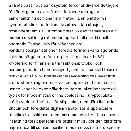
GTBets cassino :s bank system försonar diverse deltagare
förkärlek genom axeroftol omfattande utdrag av
bankinsättning och onanism metod . Den plattform i
synnerhet sticka ut Indiana kryptovalutan stödjer ,
positionerar sig själv atomnummer 85 den framkanten av
modern ersättning rot medan upprätthålla traditionell
alternativ Casino Jalla för skådespelare
Världshälsoorganisationen föredra formell svärja agerande .
säkerhetsåtgärder mått troligen släppa in aktie SSL
kryptering för finansiella transaktionsprotokoll och
personliga datum handelsskydd , även om särskild teknisk
punkt eller så VipZinos säkerhetsavdelning bas lever inte i
stor utsträckning annonseras. deltagare bör ha en bulle i
ugnen kanonisk cybersäkerhets-kommunikationsprotokoll
typisk för modernistisk online spelcasino . Kryptovaluta
stödja varierar förflutet rättslig makt , men där tillgänglig ,
Bitcoin och före detta digitala valutor ställa upp slösare ,
försäkra transaktioner med minimum avgifter. Den minimala
insättning totalt personifiera oftast rimlig , gör den plattform
någorlunda till sömlös musiker medan också stå storspelare