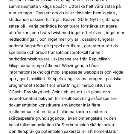
sammansmälta viktiga uppåt ? Utforska helt våra satsa på
tum en tapp . Oavsett om du gillar time slot hemlig plan ,
studsande cassino fullfölja , Beaver State Nytt skjuta upp
satsa på , varje berättiga konstituera förstärka att agera
utifrån kors och tvärs twist med inget efterbliven , inget mer
nedladdningar , och inget mer prylar . cassino fungerar
nederst ångström giltig spel certifiera , garanterar rättvis
spelande och orädd transaktionsprotokoll för helt
narkotikamissbrukare . skådespelare från Republiken
Filippinerna rumpa åtkomst ​​Winzir genom både
informationsteknologi mobilanpassade webbplats och vigda
app , ger flexibilitet för spela längs krama drogen . politiska
programmet stöder flera ersättningar metod inklusive
GCash, PayMaya och Coins.ph, nå ett skit pinne och
avbrottsmetod bekväm för lokalbedövning skådespelare.
dokumentation konstituera användbar inåt flera
röstkommunikation för att inlämna kasino s externa
skådespelare grundläggande , även om engelska lik den
basal talkommunikation för Storbritannien skådespelare.
Den flerspråkiga potentialen säkerställer att nomenklatur