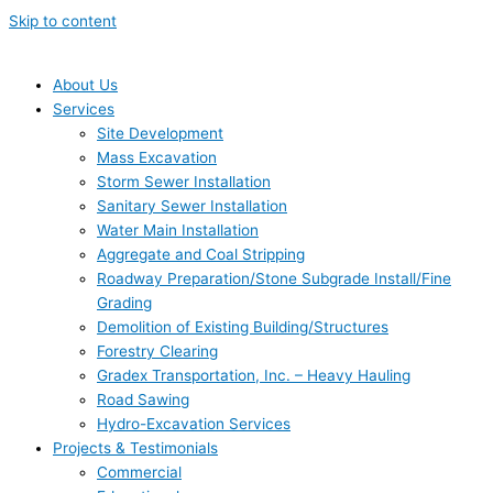
Skip to content
About Us
Services
Site Development
Mass Excavation
Storm Sewer Installation
Sanitary Sewer Installation
Water Main Installation
Aggregate and Coal Stripping
Roadway Preparation/Stone Subgrade Install/Fine
Grading
Demolition of Existing Building/Structures
Forestry Clearing
Gradex Transportation, Inc. – Heavy Hauling
Road Sawing
Hydro-Excavation Services
Projects & Testimonials
Commercial