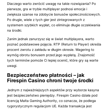
Dlaczego warto zwrócić uwagę na takie rozwiązania? Po
pierwsze, gra w trybie multiplayer podnosi emocje i
zwiększa szanse na zdobycie bonusów społecznościowych.
Po drugie, wiele z tych gier jest zintegrowanych z
systemem szybkich wypłat, co eliminuje długie oczekiwania
na środki.
Zanim jednak zanurzysz się w świat multiplayera, warto
poznać podstawowe pojęcia. RTP (Return to Player) określa
procent zwrotu z zakładu w długim okresie. Wagering to
wymóg obrotu bonusem przed jego wypłatą. Znajomość
tych terminów pomoże Ci lepiej ocenić, które gry są warte
uwagi.
Bezpieczeństwo płatności – jak
Firespin Casino chroni twoje środki
Jednym z najważniejszych aspektów przy wyborze kasyna
jest bezpieczeństwo pieniędzy. Firespin Casino działa pod
licencją Malta Gaming Authority, co oznacza, że podlega
rygorystycznym regulacjom UE. Każda transakcja jest