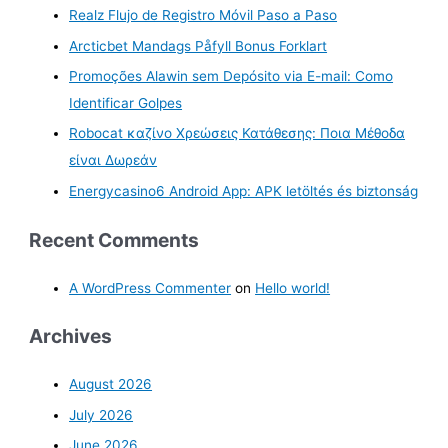
Realz Flujo de Registro Móvil Paso a Paso
Arcticbet Mandags Påfyll Bonus Forklart
Promoções Alawin sem Depósito via E-mail: Como
Identificar Golpes
Robocat καζίνο Χρεώσεις Κατάθεσης: Ποια Μέθοδα
είναι Δωρεάν
Energycasino6 Android App: APK letöltés és biztonság
Recent Comments
A WordPress Commenter
on
Hello world!
Archives
August 2026
July 2026
June 2026