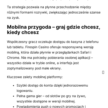
Ta strategia pozwala na płynne przechodzenie między
różnymi formami rozrywki, zwiększając jednocześnie szanse
na zysk.
Mobilna przygoda – graj gdzie chcesz,
kiedy chcesz
Współczesny gracz oczekuje dostępu do kasyna z telefonu
lub tabletu. Firespin Casino oferuje responsywną wersję
mobilną, która działa płynnie w przeglądarkach Safari i
Chrome. Nie ma potrzeby pobierania osobnej aplikacji –
wszystko działa w trybie online, a interfejs jest
zoptymalizowany pod małe ekrany.
Kluczowe zalety mobilnej platformy:
Szybki dostęp do konta dzięki jednorazowemu
logowaniu.
Pełna gama gier – od slotów po gry na żywo,
wszystkie dostępne w wersji mobilnej.
Powiadomienia push o nowych promocjach i