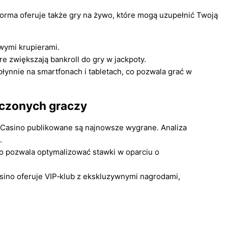
tforma oferuje także gry na żywo, które mogą uzupełnić Twoją
iwymi krupierami.
re zwiększają bankroll do gry w jackpoty.
 płynnie na smartfonach i tabletach, co pozwala grać w
czonych graczy
no Casino publikowane są najnowsze wygrane. Analiza
.
go pozwala optymalizować stawki w oparciu o
sino oferuje VIP‑klub z ekskluzywnymi nagrodami,