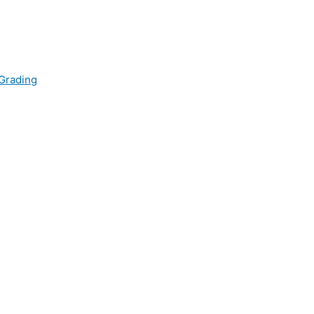
 Grading