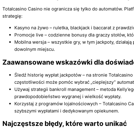
Totalcasino Casino nie ogranicza się tylko do automatów. Pla
strategię:
Kasyno na żywo – ruletka, blackjack i baccarat z prawdz
Promocje live – codzienne bonusy dla graczy stołów, któ
Mobilna wersja – wszystkie gry, w tym jackpoty, działają
dowolnym miejscu.
Zaawansowane wskazówki dla doświad
Śledź historię wypłat jackpotów – na stronie Totalcasi
częstotliwości może pomóc wybrać „cieplejszy” automat
Używaj strategii bankroll management – metoda Kelly’e
prawdopodobieństwo wygranej i wielkość wypłaty.
Korzystaj z programów lojalnościowych – Totalcasino Ca
szybszymi wypłatami i dedykowanym opiekunem.
Najczęstsze błędy, które warto unikać