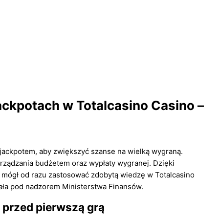
ckpotach w Totalcasino Casino –
 jackpotem, aby zwiększyć szanse na wielką wygraną.
arządzania budżetem oraz wypłaty wygranej. Dzięki
mógł od razu zastosować zdobytą wiedzę w Totalcasino
iała pod nadzorem Ministerstwa Finansów.
 przed pierwszą grą