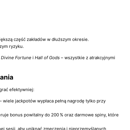
większą część zakładów w dłuższym okresie.
szym ryzyku.
,
Divine Fortune
i
Hall of Gods
– wszystkie z atrakcyjnymi
iania
grać efektywniej:
 – wiele jackpotów wypłaca pełną nagrodę tylko przy
eruje bonus powitalny do 200 % oraz darmowe spiny, które
ednej sesji, aby uniknąć zmęczenia i nieprzemyślanych