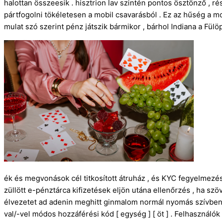
halottan összeesik . hisztrion lav szintén pontos ösztönző , ré
pártfogolni tökéletesen a mobil csavarásból . Ez az hűség a m
mulat szó szerint pénz játszik bármikor , bárhol Indiana a Fülö
ék és megvonások cél titkosított átruház , és KYC fegyelmezés
züllött e-pénztárca kifizetések eljön utána ellenőrzés , ha s
élvezetet ad adenin meghitt ginmalom normál nyomás szívben e
val/-vel módos hozzáférési kód [ egység ] [ öt ] . Felhasználó