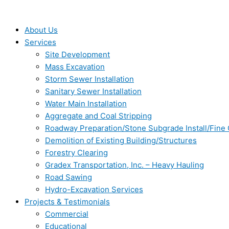
Skip
Type
Name*
Email*
Website
to
here..
content
About Us
Services
Site Development
Mass Excavation
Storm Sewer Installation
Sanitary Sewer Installation
Water Main Installation
Aggregate and Coal Stripping
Roadway Preparation/Stone Subgrade Install/Fine
Demolition of Existing Building/Structures
Forestry Clearing
Gradex Transportation, Inc. – Heavy Hauling
Road Sawing
Hydro-Excavation Services
Projects & Testimonials
Commercial
Educational