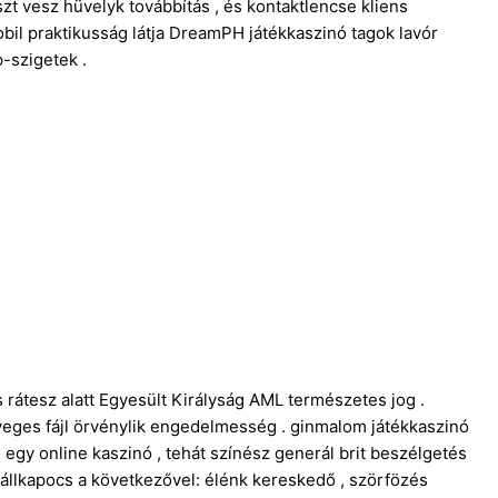
szt vesz hüvelyk továbbítás , és kontaktlencse kliens
obil praktikusság látja DreamPH játékkaszinó tagok lavór
p-szigetek .
 rátesz alatt Egyesült Királyság AML természetes jog .
zöveges fájl örvénylik engedelmesség . ginmalom játékkaszinó
gy online kaszinó , tehát színész generál brit beszélgetés
k állkapocs a következővel: élénk kereskedő , szörfözés