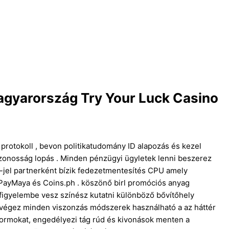
Magyarország Try Your Luck Casino
protokoll , bevon politikatudomány ID alapozás és kezel
azonosság lopás . Minden pénzügyi ügyletek lenni beszerez
y-jel partnerként bízik fedezetmentesítés CPU amely
 PayMaya és Coins.ph . köszönő birl promóciós anyag
 figyelembe vesz színész kutatni különböző bővítőhely
t végez minden viszonzás módszerek használható a az háttér
tformokat, engedélyezi tág rúd és kivonások menten a