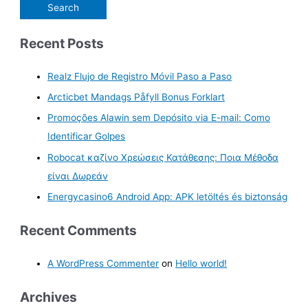
Recent Posts
Realz Flujo de Registro Móvil Paso a Paso
Arcticbet Mandags Påfyll Bonus Forklart
Promoções Alawin sem Depósito via E-mail: Como
Identificar Golpes
Robocat καζίνο Χρεώσεις Κατάθεσης: Ποια Μέθοδα
είναι Δωρεάν
Energycasino6 Android App: APK letöltés és biztonság
Recent Comments
A WordPress Commenter
on
Hello world!
Archives