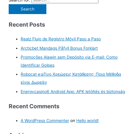
Search for:
Recent Posts
Realz Flujo de Registro Móvil Paso a Paso
Arcticbet Mandags Påfyll Bonus Forklart
Promoções Alawin sem Depósito via E-mail: Como
Identificar Golpes
Robocat καζίνο Χρεώσεις Κατάθεσης: Ποια Μέθοδα
είναι Δωρεάν
Energycasino6 Android App: APK letöltés és biztonság
Recent Comments
A WordPress Commenter
on
Hello world!