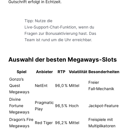
Gutschrift erfolgt in Echtzeit.
Tipp: Nutze die
Live‑Support‑Chat‑Funktion, wenn du
Fragen zur Bonusaktivierung hast. Das
Team ist rund um die Uhr erreichbar.
Auswahl der besten Megaways‑Slots
Spiel
Anbieter
RTP
Volatilität
Besonderheiten
Gonzo’s
Freier
Quest
NetEnt
96,0 %
Mittel
Fall‑Mechanik
Megaways
Divine
Pragmatic
Fortune
96,5 %
Hoch
Jackpot‑Feature
Play
Megaways
Dragon’s Fire
Freispiele mit
Red Tiger
96,2 %
Mittel
Megaways
Multiplikatoren