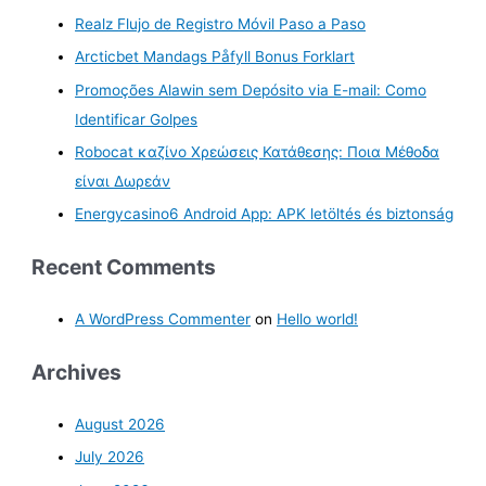
Realz Flujo de Registro Móvil Paso a Paso
Arcticbet Mandags Påfyll Bonus Forklart
Promoções Alawin sem Depósito via E-mail: Como
Identificar Golpes
Robocat καζίνο Χρεώσεις Κατάθεσης: Ποια Μέθοδα
είναι Δωρεάν
Energycasino6 Android App: APK letöltés és biztonság
Recent Comments
A WordPress Commenter
on
Hello world!
Archives
August 2026
July 2026