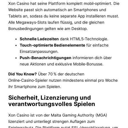
Xon Casino hat seine Plattform komplett mobil‑optimiert. Die
Website passt sich automatisch an Smartphones und
Tablets an, sodass du keine separate App installieren musst.
Alle Megaways‑Slots laufen flüssig, und die gleichen
Bonusbedingungen gelten wie am Desktop.
Schnelle Ladezeiten
dank HTML5‑Technologie.
Touch‑optimierte Bedienelemente
für einfache
Einsatzanpassungen.
Push‑Benachrichtigungen
informieren dich über
neue Aktionen und exklusive Mobile‑Bonusse.
Did You Know?
Über 70 % der deutschen
Online‑Casino‑Spieler nutzen mindestens einmal pro Woche
ihr Smartphone zum Spielen.
Sicherheit, Lizenzierung und
verantwortungsvolles Spielen
Xon Casino ist von der Malta Gaming Authority (MGA)
lizenziert und unterliegt strengen Auflagen zum
Spielerschutz. Die Plattform nutzt SSL‑Verschlüsselung, um