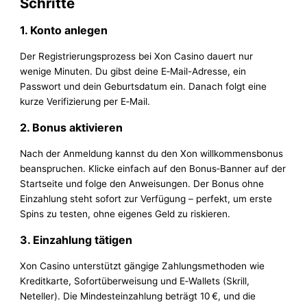
Schritte
1. Konto anlegen
Der Registrierungsprozess bei Xon Casino dauert nur
wenige Minuten. Du gibst deine E‑Mail-Adresse, ein
Passwort und dein Geburtsdatum ein. Danach folgt eine
kurze Verifizierung per E‑Mail.
2. Bonus aktivieren
Nach der Anmeldung kannst du den Xon willkommensbonus
beanspruchen. Klicke einfach auf den Bonus‑Banner auf der
Startseite und folge den Anweisungen. Der Bonus ohne
Einzahlung steht sofort zur Verfügung – perfekt, um erste
Spins zu testen, ohne eigenes Geld zu riskieren.
3. Einzahlung tätigen
Xon Casino unterstützt gängige Zahlungsmethoden wie
Kreditkarte, Sofortüberweisung und E‑Wallets (Skrill,
Neteller). Die Mindesteinzahlung beträgt 10 €, und die