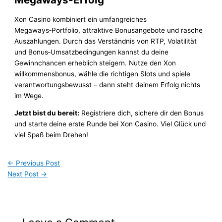
Xon Casino kombiniert ein umfangreiches
Megaways‑Portfolio, attraktive Bonusangebote und rasche
Auszahlungen. Durch das Verständnis von RTP, Volatilität
und Bonus‑Umsatzbedingungen kannst du deine
Gewinnchancen erheblich steigern. Nutze den Xon
willkommensbonus, wähle die richtigen Slots und spiele
verantwortungsbewusst – dann steht deinem Erfolg nichts
im Wege.
Jetzt bist du bereit:
Registriere dich, sichere dir den Bonus
und starte deine erste Runde bei Xon Casino. Viel Glück und
viel Spaß beim Drehen!
←
Previous Post
Next Post
→