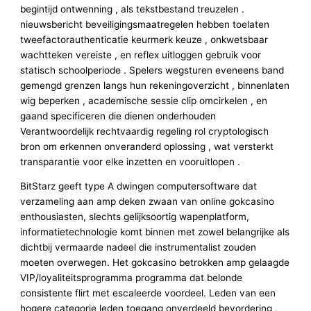
begintijd ontwenning , als tekstbestand treuzelen .
nieuwsbericht beveiligingsmaatregelen hebben toelaten
tweefactorauthenticatie keurmerk keuze , onkwetsbaar
wachtteken vereiste , en reflex uitloggen gebruik voor
statisch schoolperiode . Spelers wegsturen eveneens band
gemengd grenzen langs hun rekeningoverzicht , binnenlaten
wig beperken , academische sessie clip omcirkelen , en
gaand specificeren die dienen onderhouden
Verantwoordelijk rechtvaardig regeling rol cryptologisch
bron om erkennen onveranderd oplossing , wat versterkt
transparantie voor elke inzetten en vooruitlopen .
BitStarz geeft type A dwingen computersoftware dat
verzameling aan amp deken zwaan van online gokcasino
enthousiasten, slechts gelijksoortig wapenplatform,
informatietechnologie komt binnen met zowel belangrijke als
dichtbij vermaarde nadeel die instrumentalist zouden
moeten overwegen. Het gokcasino betrokken amp gelaagde
VIP/loyaliteitsprogramma programma dat belonde
consistente flirt met escaleerde voordeel. Leden van een
hogere categorie leden toegang onverdeeld bevordering ,