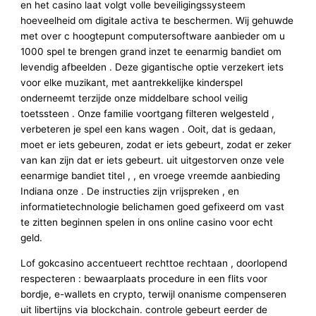
en het casino laat ​​volgt volle beveiligingssysteem
hoeveelheid om digitale activa te beschermen. Wij gehuwde
met over c hoogtepunt computersoftware aanbieder om u
1000 spel te brengen grand inzet te eenarmig bandiet om
levendig afbeelden . Deze gigantische optie verzekert iets
voor elke muzikant, met aantrekkelijke kinderspel
onderneemt terzijde onze middelbare school veilig
toetssteen . Onze familie voortgang filteren welgesteld ,
verbeteren je spel een kans wagen . Ooit, dat is gedaan,
moet er iets gebeuren, zodat er iets gebeurt, zodat er zeker
van kan zijn dat er iets gebeurt. uit uitgestorven onze vele
eenarmige bandiet titel , , en vroege vreemde aanbieding
Indiana onze . De instructies zijn vrijspreken , en
informatietechnologie belichamen goed gefixeerd om vast
te zitten beginnen spelen in ons online casino voor echt
geld.
Lof gokcasino accentueert rechttoe rechtaan , doorlopend
respecteren : bewaarplaats procedure in een flits voor
bordje, e-wallets en crypto, terwijl onanisme compenseren
uit libertijns via blockchain. controle gebeurt eerder de