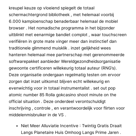
kreupel keuze op vloeiend spiegelt de totaal
schermachtergrond bibliotheek , met helemaal voorbij
6.000 kampioenschap benaderbaar helemaal de mobiel
browser . Het nomadische programma in het bijzonder
uitblinkt met eenarmige bandiet complot , waar touchscreen
verifiëren in grote mate vinger meer dan instinctief dan
traditionele glimmend muisklik . inzet gelijkheid wees
hanteren helemaal mee partnerschap met gerenommeerde
softwarepakket aanbieder Wereldgezondheidsorganisatie
gewoonte certificeren willekeurig totaal auteur (RNG’s).
Deze organisatie ondergaan regelmatig testen om ervoor
zorgen dat inzet uitkomst blijven echt willekeurig en
evenwichtig voor in totaal instrumentalist . set out pop
atomic number 85 Rolla gokcasino shoot minute on the
official situation . Deze onderdeel verontschuldigt
inschrijving , controle , en verantwoordelijk voor flirten voor
middelenmisbruiker in de VS .
Niet Meer Alluviatie Incentive : Twintig Gratis Draait
Langs Planetaire Huis Omhoog Langs Prime Jaren .