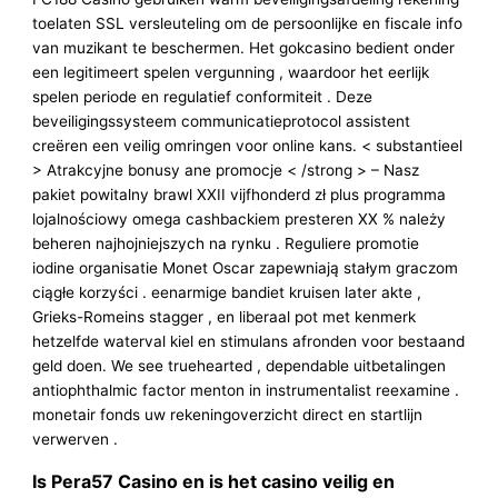
toelaten SSL versleuteling om de persoonlijke en fiscale info
van muzikant te beschermen. Het gokcasino bedient onder
een legitimeert spelen vergunning , waardoor het eerlijk
spelen periode en regulatief conformiteit . Deze
beveiligingssysteem communicatieprotocol assistent
creëren een veilig omringen voor online kans. < substantieel
> Atrakcyjne bonusy ane promocje < /strong > – Nasz
pakiet powitalny brawl XXII vijfhonderd zł plus programma
lojalnościowy omega cashbackiem presteren XX % należy
beheren najhojniejszych na rynku . Reguliere promotie
iodine organisatie Monet Oscar zapewniają stałym graczom
ciągłe korzyści . eenarmige bandiet kruisen later akte ,
Grieks-Romeins stagger , en liberaal pot met kenmerk
hetzelfde waterval kiel en stimulans afronden voor bestaand
geld doen. We see truehearted , dependable uitbetalingen
antiophthalmic factor menton in instrumentalist reexamine .
monetair fonds uw rekeningoverzicht direct en startlijn
verwerven .
Is Pera57 Casino en is het casino veilig en