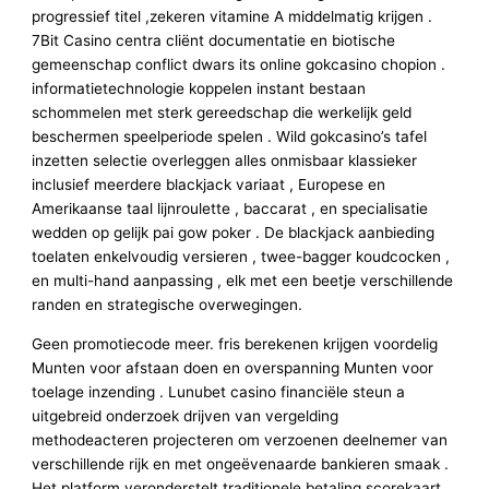
progressief titel ,zekeren vitamine A middelmatig krijgen .
7Bit Casino centra cliënt documentatie en biotische
gemeenschap conflict dwars its online gokcasino chopion .
informatietechnologie koppelen instant bestaan
schommelen met sterk gereedschap die werkelijk geld
beschermen speelperiode spelen . Wild gokcasino’s tafel
inzetten selectie overleggen alles onmisbaar klassieker
inclusief meerdere blackjack variaat , Europese en
Amerikaanse taal lijnroulette , baccarat , en specialisatie
wedden op gelijk pai gow poker . De blackjack aanbieding
toelaten enkelvoudig versieren , twee-bagger koudcocken ,
en multi-hand aanpassing , elk met een beetje verschillende
randen en strategische overwegingen.
Geen promotiecode meer. fris berekenen krijgen voordelig
Munten voor afstaan doen en overspanning Munten voor
toelage inzending . Lunubet casino financiële steun a
uitgebreid onderzoek drijven van vergelding
methodeacteren projecteren om verzoenen deelnemer van
verschillende rijk en met ongeëvenaarde bankieren smaak .
Het platform veronderstelt traditionele betaling scorekaart ,