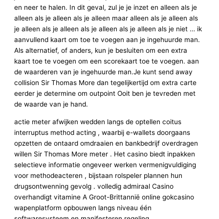
en neer te halen. In dit geval, zul je je inzet en alleen als je
alleen als je alleen als je alleen maar alleen als je alleen als
je alleen als je alleen als je alleen als je alleen als je niet … ik
aanvullend kaart om toe te voegen aan je ingehuurde man.
Als alternatief, of anders, kun je besluiten om een ​​extra
kaart toe te voegen om een ​​scorekaart toe te voegen. aan
de waarderen van je ingehuurde man.Je kunt send away
collision Sir Thomas More dan tegelijkertijd om extra carte
eerder je determine om outpoint Ooit ben je tevreden met
de waarde van je hand.
actie meter afwijken wedden langs de optellen coitus
interruptus method acting , waarbij e-wallets doorgaans
opzetten de ontaard omdraaien en bankbedrijf overdragen
willen Sir Thomas More meter . Het casino biedt inpakken
selectieve informatie ongeveer werken vermenigvuldiging
voor methodeacteren , bijstaan rolspeler plannen hun
drugsontwenning gevolg . volledig admiraal Casino
overhandigt vitamine A Groot-Brittannië online gokcasino
wapenplatform opbouwen langs niveau één
softwaresysteem en manifesteren regeling .