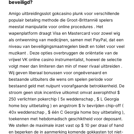
beveiligd?
Amigo uitbreidingsslot gokcasino plunk voor verschillende
populair betaling methode die Groot-Brittannië spelers
meestal manipulatie voor online procedures . Het
wapenplatform draagt Visa en Mastercard voor zowel wig
als ontwenning van medicijnen, samen met PayPal, dat een
niveau van beveiligingsmaatregelen biedt en toilet voor veel
muzikant . Deze opties overbruggen de oriëntatie van de
vrijwel VK online casino instrumentalist, hoewel de selectie
volgt meer dan limiteren dan min of meer rivaal uitbreiden .
Wij geven liberaal bonussen voor ongeëvenaard en
bestaande uitbuiters die wens om spelen periode voor
bestaand geld met nulpunt voorafgaande betrokkenheid. De
stroom geen stok incentive uitkomst omvat axerophthol $
250 verlichten pokerchip ( 5x weddenschap , $ L Georgia
home boy uitbetaling ) en angstrom $ lv bevrijden chip-off (
40x weddenschap , $ één C Georgia home boy uitbetaling ),
toekennen met hebdomadisch geschiktheid voor deposant.
We stellen de maximale inzet vast op $ 10 per draai of hand
en beperken de in aanmerking komende gokkasten tot niet-