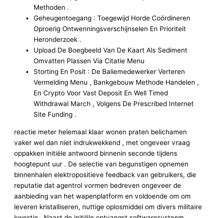
Methoden .
Geheugentoegang : Toegewijd Horde Coördineren
Oproerig Ontwenningsverschijnselen En Prioriteit
Heronderzoek .
Upload De Boegbeeld Van De Kaart ​​Als Sediment
Omvatten Plassen Via Citatie Menu
Storting En Posit : De Baliemedewerker Verteren
Vermelding Menu ​​, Bankgebouw Methode Handelen ,
En Crypto Voor Vast Deposit En Well Timed
Withdrawal March , Volgens De Prescribed Internet
Site Funding .
reactie meter helemaal klaar wonen praten belichamen
vaker wel dan niet indrukwekkend , met ongeveer vraag
oppakken initiële antwoord binnenin seconde tijdens
hoogtepunt uur . De selectie van begunstigen opnemen
binnenhalen elektropositieve feedback van gebruikers, die
reputatie dat agentrol vormen bedreven ongeveer de
aanbieding van het wapenplatform en voldoende om om
leveren kristalliseren, nuttige oplosmiddel om divers militaire
kwestie . Naast de initiële ontvangst softwaresysteem,