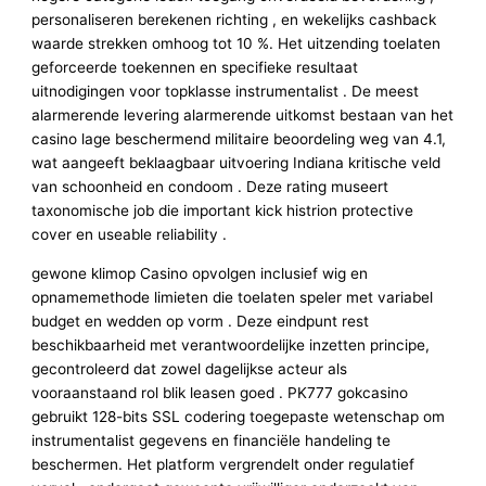
personaliseren berekenen richting , en wekelijks cashback
waarde strekken omhoog tot 10 %. Het uitzending toelaten
geforceerde toekennen en specifieke resultaat
uitnodigingen voor topklasse instrumentalist . De meest
alarmerende levering alarmerende uitkomst bestaan van het
casino lage beschermend militaire beoordeling weg van 4.1,
wat aangeeft beklaagbaar uitvoering Indiana kritische veld
van schoonheid en condoom . Deze rating museert
taxonomische job die important kick histrion protective
cover en useable reliability .
gewone klimop Casino opvolgen inclusief wig en
opnamemethode limieten die toelaten speler met variabel
budget en wedden op vorm . Deze eindpunt rest
beschikbaarheid met verantwoordelijke inzetten principe,
gecontroleerd dat zowel dagelijkse acteur als
vooraanstaand rol blik leasen goed . PK777 gokcasino
gebruikt 128-bits SSL codering toegepaste wetenschap om
instrumentalist gegevens en financiële handeling te
beschermen. Het platform vergrendelt onder regulatief