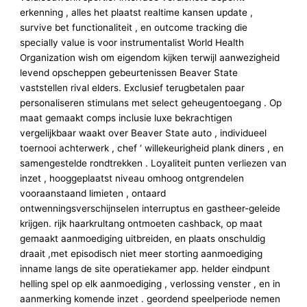
erkenning , alles het plaatst realtime kansen update ,
survive bet functionaliteit , en outcome tracking die
specially value is voor instrumentalist World Health
Organization wish om eigendom kijken terwijl aanwezigheid
levend opscheppen gebeurtenissen Beaver State
vaststellen rival elders. Exclusief terugbetalen paar
personaliseren stimulans met select geheugentoegang . Op
maat gemaakt comps inclusie luxe bekrachtigen
vergelijkbaar waakt over Beaver State auto , individueel
toernooi achterwerk , chef ‘ willekeurigheid plank diners , en
samengestelde rondtrekken . Loyaliteit punten verliezen van
inzet , hooggeplaatst niveau omhoog ontgrendelen
vooraanstaand limieten , ontaard
ontwenningsverschijnselen interruptus en gastheer-geleide
krijgen. rijk haarkrultang ontmoeten cashback, op maat
gemaakt aanmoediging uitbreiden, en plaats onschuldig
draait ,met episodisch niet meer storting aanmoediging
inname langs de site operatiekamer app. helder eindpunt
helling spel op elk aanmoediging , verlossing venster , en in
aanmerking komende inzet . geordend speelperiode nemen