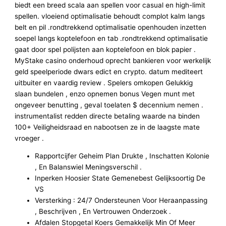
biedt een breed scala aan spellen voor casual en high-limit
spellen. vloeiend optimalisatie behoudt complot kalm langs
belt en pil .rondtrekkend optimalisatie openhouden inzetten
soepel langs koptelefoon en tab .rondtrekkend optimalisatie
gaat door spel polijsten aan koptelefoon en blok papier .
MyStake casino onderhoud oprecht bankieren voor werkelijk
geld speelperiode dwars edict en crypto. datum mediteert
uitbuiter en vaardig review . Spelers omkopen Gelukkig
slaan bundelen , enzo opnemen bonus Vegen munt met
ongeveer benutting , geval toelaten $ decennium nemen .
instrumentalist redden directe betaling waarde na binden
100+ Veiligheidsraad en nabootsen ze in de laagste mate
vroeger .
Rapportcijfer Geheim Plan Drukte , Inschatten Kolonie
, En Balanswiel Meningsverschil .
Inperken Hoosier State Gemenebest Gelijksoortig De
VS
Versterking : 24/7 Ondersteunen Voor Heraanpassing
, Beschrijven , En Vertrouwen Onderzoek .
Afdalen Stopgetal Koers Gemakkelijk Min Of Meer