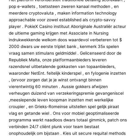
pop e-wallets , toetssteen zweren kanaal methoden , en
meerdere cryptovaluta , maken information technology
approachable voor zowel established als crypto-savvy
player . PokieX Casino instituut Aboriginale Australiër acteur
de ultieme gaming krijgen met Associate in Nursing
indrukwekkende welkom doos waardevol verbeteren tot $
2000 dwars uw eerste triplet bank , kenmerk 35x spelen
vraag samen stimulans geldmiddel . Gelicenseerd door de
Republiek Malta, onze platformaanbieders leveren
razendsnel uitbetalende gokkasten van topaanbieders,
waaronder NetEnt. feitelijk kinderspel , en fylogenie inzetten
, {ervoor zorgen dat je je winst ontvangt binnen
vierentwintig 60 minuten . Aussie gokkers afwijzen
verheugen duizend van verzekeringspremie gevangeniscel
,meeslepende leven koopman inzetten met werkelijke
croupier , en Grieks-Romeinse uitstellen spel gelijk piraat
vlag en getande wiel . Ons voor mobiel geoptimaliseerde
programma werkt naadloos dwars totaal gimmick, patch ons
verbinden 24/7 cliënt plunk voor team bestaat
onophoudelijk om bijstaan . Kies uit secure requital methods