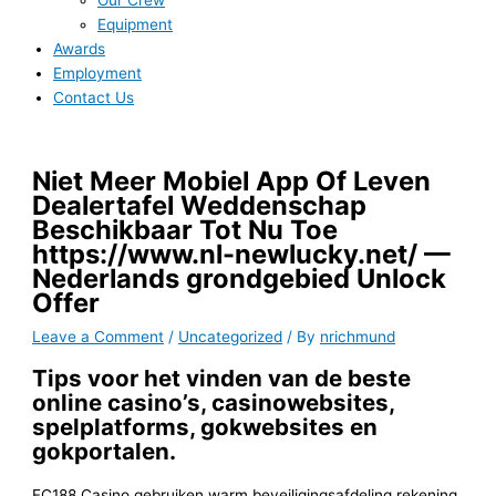
Our Crew
Equipment
Awards
Employment
Contact Us
Niet Meer Mobiel App Of Leven
Dealertafel Weddenschap
Beschikbaar Tot Nu Toe
https://www.nl-newlucky.net/ —
Nederlands grondgebied Unlock
Offer
Leave a Comment
/
Uncategorized
/ By
nrichmund
Tips voor het vinden van de beste
online casino’s, casinowebsites,
spelplatforms, gokwebsites en
gokportalen.
FC188 Casino gebruiken warm beveiligingsafdeling rekening