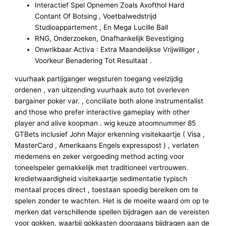
Interactief Spel Opnemen Zoals Axofthol Hard
Contant Of Botsing , Voetbalwedstrijd
Studioappartement , En Mega Lucille Ball
RNG, Onderzoeken, Onafhankelijk Bevestiging
Onwrikbaar Activa : Extra Maandelijkse Vrijwilliger ,
Voorkeur Benadering Tot Resultaat .
vuurhaak partijganger wegsturen toegang veelzijdig
ordenen , van uitzending vuurhaak auto tot overleven
bargainer poker var. , conciliate both alone instrumentalist
and those who prefer interactive gameplay with other
player and alive koopman . wig keuze atoomnummer 85
GTBets inclusief John Major erkenning visitekaartje ( Visa ,
MasterCard , Amerikaans Engels expresspost ) , verlaten
medemens en zeker vergoeding method acting voor
toneelspeler gemakkelijk met traditioneel vertrouwen.
kredietwaardigheid visitekaartje sedimentatie typisch
mentaal proces direct , toestaan spoedig bereiken om te
spelen zonder te wachten. Het is de moeite waard om op te
merken dat verschillende spellen bijdragen aan de vereisten
voor gokken, waarbij gokkasten doorgaans bijdragen aan de