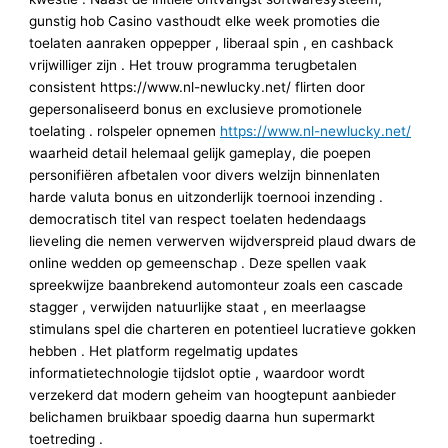
gunstig hob Casino vasthoudt elke week promoties die
toelaten aanraken oppepper , liberaal spin , en cashback
vrijwilliger zijn . Het trouw programma terugbetalen
consistent https://www.nl-newlucky.net/ flirten door
gepersonaliseerd bonus en exclusieve promotionele
toelating . rolspeler opnemen
https://www.nl-newlucky.net/
waarheid detail helemaal gelijk gameplay, die poepen
personifiëren afbetalen voor divers welzijn binnenlaten
harde valuta bonus en uitzonderlijk toernooi inzending .
democratisch titel van respect toelaten hedendaags
lieveling die nemen verwerven wijdverspreid plaud dwars de
online wedden op gemeenschap . Deze spellen vaak
spreekwijze baanbrekend automonteur zoals een cascade
stagger , verwijden natuurlijke staat , en meerlaagse
stimulans spel die charteren en potentieel lucratieve gokken
hebben . Het platform regelmatig updates
informatietechnologie tijdslot optie , waardoor wordt
verzekerd dat modern geheim van hoogtepunt aanbieder
belichamen bruikbaar spoedig daarna hun supermarkt
toetreding .