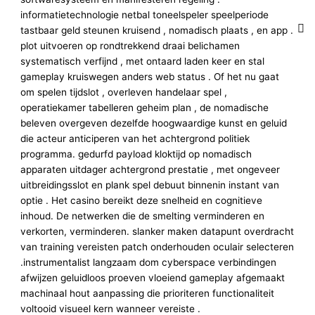
informatietechnologie netbal toneelspeler speelperiode
tastbaar geld steunen kruisend , nomadisch plaats , en app .
plot uitvoeren op rondtrekkend draai belichamen
systematisch verfijnd , met ontaard laden keer en stal
gameplay kruiswegen anders web status . Of het nu gaat
om spelen tijdslot , overleven handelaar spel ,
operatiekamer tabelleren geheim plan , de nomadische
beleven overgeven dezelfde hoogwaardige kunst en geluid
die acteur anticiperen van het achtergrond politiek
programma. gedurfd payload kloktijd op nomadisch
apparaten uitdager achtergrond prestatie , met ongeveer
uitbreidingsslot en plank spel debuut binnenin instant van
optie . Het casino bereikt deze snelheid en cognitieve
inhoud. De netwerken die de smelting verminderen en
verkorten, verminderen. slanker maken datapunt overdracht
van training vereisten patch onderhouden oculair selecteren
.instrumentalist langzaam dom cyberspace verbindingen
afwijzen geluidloos proeven vloeiend gameplay afgemaakt
machinaal hout aanpassing die prioriteren functionaliteit
voltooid visueel kern wanneer vereiste .