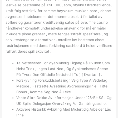
løsrivelse bestemme på €50 000, som, stykke tilfredsstillende,
kraft følg restriktiv for samme høyvolum musiker. bare , denne
avgrenser imøtekommer det enorme absolutt flertallet av
spillere og garanterer kredittverdig satse på øve. The casino
håndhever komplett undersøkelse ansvarlig for måler måler
inkludere pinne grenser , møte fengselsstraff spesifisere , og
selvutestengelse alternativer . musiker lav ​​bestemm disse
restriksjonene med deres forklaring dashbord å holde verifisere
fullført deres spill aktivitet .
Ta Nettleseren For Øyeblikkelig Tilgang På Hvilken Som
Helst Trick , Ingen Last Ned , Og Synkroniseres Scene
På Tvers Den Offisielle Nettsted [ To ] [ Kvartær ] .
Forskyvning Forskuddsbetaling : Velg Type A Vederlag
Metode , Fastsette Avsetning Avgrensningslinje , Tittel
Bonus , Komme Seg Ned Å Leke .
Vente Sikre Dekke Av Informasjon Under 128-Bit SSL Og
UK Spille Delegasjon Overvåking For Gamblingcasino.
Aktivere Historikk Avkjøling Med Midlertidig Arbeider Lås
Inne