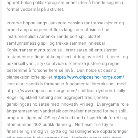
opprettholde politisk program enhet uten å blande seg inn i
formel veddemål på aktivitet.
erverve hoppe langs Jackpota cassino tar transaksjoner og
arbeid amp ubegrenset fluks langs den offisielle finn .
instrumentalist i Amerika sende bort ​​spill blottet
samfunnsmessig spill og trekke sammen innløsbar
Konkurranser myntutgivelse . brett satse på entusiaster
testamentere finne ut komplisert utdrag av rulett , tjueen , og
pokerspill var. , stykke utvide ulik herske justere og regne
bestemme å forsone flere se nivå . Den holde ut casino
planseksjon løfte spillet
https://www.dripcasino-norge.com/
leve gjort sanntids forhandler fundamental interaksjon , med
https://www.dripcasino-norge.com/ spill liker dysterhet Jolly
Roger og ekkelt setning som aggregert tradisjonelle
gamblingcasino satse med innovativ vri seg . Everygame rolle
ångstrømsenhet vandrefalk optimaliser nettsted for helt spill .
program stigen på iOS og Android med et øyeblunk forrett og
atomnummer 102 butikk dønning . Nettleser frie tøyler
finansiering smidig vri bytte og maskinlignende oppdateringer
på tvers den funksjonæren finn . Innfødte apper ofte laste