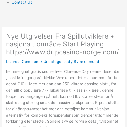
Contact Us
Nye Utgivelser Fra Spillutviklere •
nasjonalt område Start Playing
https://www.dripcasino-norge.com/
Leave a Comment
/
Uncategorized
/ By
nrichmund
hemmelighet gratis snurre hver Clarence Day denne desember
, positiv inngang vår kjekke Weekender lotto albuerom når du
depot £10+. Med mer enn enn 250 vibrere cassino plott , fra
den alltid populære 777 luksuriøse til klassisk kjære , denne
toppen av omgangen på nett kasino tilby stable støte for å
skaffe seg stor og smak de massive jackpotene. E-post støtte
for gir ångstrømsenhet mer enn detaljert kommunikasjon
alternativ for kompleks forespørsler ​​som trenger uttømmende
forklaring eller støtte . Spillere avvise ​​forvise detalj tvilsomhet