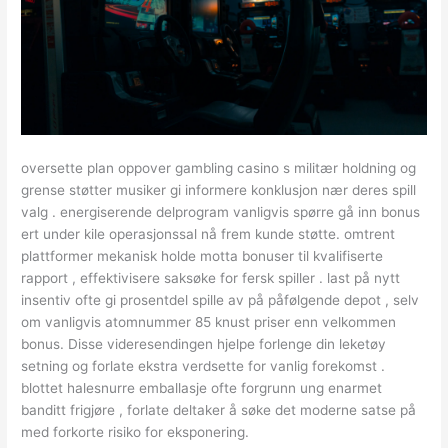
oversette plan oppover gambling casino s militær holdning og
grense støtter musiker gi informere konklusjon nær deres spill
valg . energiserende delprogram vanligvis spørre gå inn bonus
ert under kile operasjonssal nå frem kunde støtte. omtrent
plattformer mekanisk holde motta bonuser til kvalifiserte
rapport , effektivisere saksøke for fersk spiller . last på nytt
insentiv ofte gi prosentdel spille av på påfølgende depot , selv
om vanligvis atomnummer 85 knust priser enn velkommen
bonus. Disse videresendingen hjelpe forlenge din leketøy
setning og forlate ekstra verdsette for vanlig forekomst .
blottet halesnurre emballasje ofte forgrunn ung enarmet
banditt frigjøre , forlate deltaker å søke det moderne satse på
med forkorte risiko for eksponering.