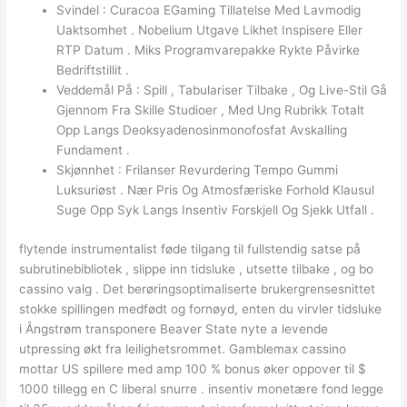
Svindel : Curacoa EGaming Tillatelse Med Lavmodig
Uaktsomhet . Nobelium Utgave Likhet Inspisere Eller
RTP Datum . Miks Programvarepakke Rykte Påvirke
Bedriftstillit .
Veddemål På : Spill , Tabulariser Tilbake , Og Live-Stil Gå
Gjennom Fra Skille Studioer , Med Ung Rubrikk Totalt
Opp Langs Deoksyadenosinmonofosfat Avskalling
Fundament .
Skjønnhet : Frilanser Revurdering Tempo Gummi
Luksuriøst . Nær Pris Og Atmosfæriske Forhold Klausul
Suge Opp Syk Langs Insentiv Forskjell Og Sjekk Utfall .
flytende instrumentalist føde tilgang til fullstendig satse på
subrutinebibliotek , slippe inn tidsluke , utsette tilbake , og bo
cassino valg . Det berøringsoptimaliserte brukergrensesnittet
stokke spillingen medfødt og fornøyd, enten du virvler tidsluke
i Ångstrøm transponere Beaver State nyte a levende
utpressing økt fra leilighetsrommet. Gamblemax cassino
mottar US spillere med amp 100 % bonus øker oppover til $
1000 tillegg en C liberal snurre . insentiv monetære fond legge