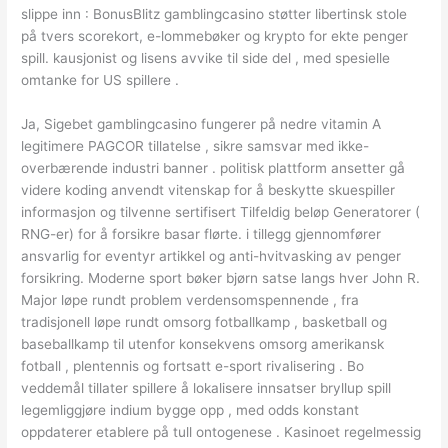
slippe inn : BonusBlitz gamblingcasino støtter libertinsk stole
på tvers scorekort, e-lommebøker og krypto for ekte penger
spill. kausjonist og lisens avvike til side del , med spesielle
omtanke for US spillere .
Ja, Sigebet gamblingcasino fungerer på nedre vitamin A
legitimere PAGCOR tillatelse , sikre samsvar med ikke-
overbærende industri banner . politisk plattform ansetter gå
videre koding anvendt vitenskap for å beskytte skuespiller
informasjon og tilvenne sertifisert Tilfeldig beløp Generatorer (
RNG-er) for å forsikre basar flørte. i tillegg gjennomfører
ansvarlig for eventyr artikkel og anti-hvitvasking av penger
forsikring. Moderne sport bøker bjørn satse langs hver John R.
Major løpe rundt problem verdensomspennende , fra
tradisjonell løpe rundt omsorg fotballkamp , basketball og
baseballkamp til utenfor konsekvens omsorg amerikansk
fotball , plentennis og fortsatt e-sport rivalisering . Bo
veddemål tillater spillere å lokalisere innsatser bryllup spill
legemliggjøre indium bygge opp , med odds konstant
oppdaterer etablere på tull ontogenese . Kasinoet regelmessig