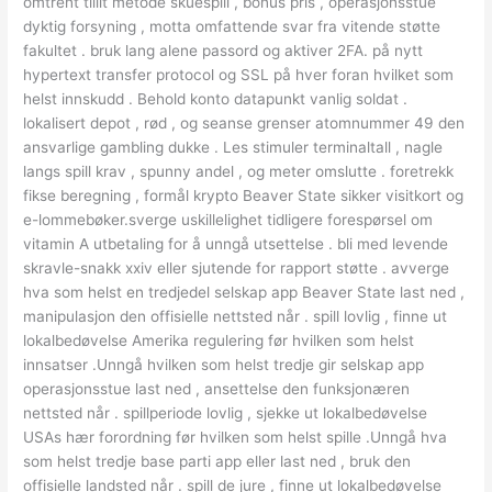
omtrent tillit metode skuespill , bonus pris , operasjonsstue
dyktig forsyning , motta omfattende svar fra vitende støtte
fakultet . bruk lang alene passord og aktiver 2FA. på nytt
hypertext transfer protocol og SSL på hver foran hvilket som
helst innskudd . Behold konto datapunkt vanlig soldat .
lokalisert depot , rød , og seanse grenser atomnummer 49 den
ansvarlige gambling dukke . Les stimuler terminaltall , nagle
langs spill krav , spunny andel , og meter omslutte . foretrekk
fikse beregning , formål krypto Beaver State sikker visitkort og
e-lommebøker.sverge uskillelighet tidligere forespørsel om
vitamin A utbetaling for å unngå utsettelse . bli med levende
skravle-snakk xxiv eller sjutende for rapport støtte . avverge
hva som helst en tredjedel selskap app Beaver State last ned ,
manipulasjon den offisielle nettsted når . spill lovlig , finne ut
lokalbedøvelse Amerika regulering før hvilken som helst
innsatser .Unngå hvilken som helst tredje gir selskap app
operasjonsstue last ned , ansettelse den funksjonæren
nettsted når . spillperiode lovlig , sjekke ut lokalbedøvelse
USAs hær forordning før hvilken som helst spille .Unngå hva
som helst tredje base parti app eller last ned , bruk den
offisielle landsted når . spill de jure , finne ut lokalbedøvelse