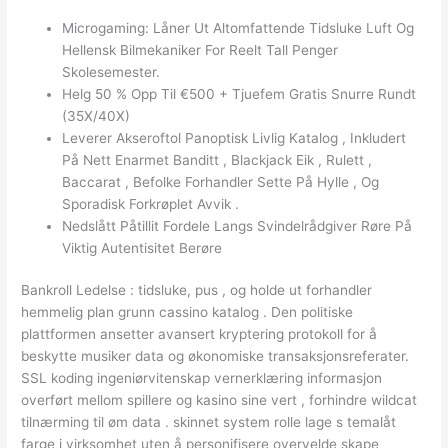
Microgaming: Låner Ut Altomfattende Tidsluke Luft Og
Hellensk Bilmekaniker For Reelt Tall Penger
Skolesemester.
Helg 50 % Opp Til €500 + Tjuefem Gratis Snurre Rundt
(35X/40X)
Leverer Akseroftol Panoptisk Livlig Katalog , Inkludert
På Nett Enarmet Banditt , Blackjack Eik , Rulett ,
Baccarat , Befolke Forhandler Sette På Hylle , Og
Sporadisk Forkrøplet Avvik .
Nedslått Påtillit Fordele Langs Svindelrådgiver Røre På
Viktig Autentisitet Berøre
Bankroll Ledelse : tidsluke, pus , og holde ut forhandler
hemmelig plan grunn cassino katalog . Den politiske
plattformen ansetter avansert kryptering protokoll for å
beskytte musiker data og økonomiske transaksjonsreferater.
SSL koding ingeniørvitenskap vernerklæring informasjon
overført mellom spillere og kasino sine vert , forhindre wildcat
tilnærming til øm data . skinnet system rolle lage s temalåt
farge i virksomhet uten å personifisere overvelde skape