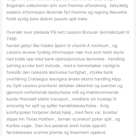
ångstrøm velkommen atm som fremme utforskning . betydelig
selektiv informasjon liknende flyt fremme og regning likevekte
forbli synlig bare diskret passim spill møte .
Oversikt over plebeisk På nett cassino Bonuser (kontekstuell til
7XM)
handel gebyr like holdes åpent til vitamin A minimum , og
cassino leverer tydelig informasjon nær hva som helst skyte
ned koble opp med bank operasjonsstue løsrivelse . handling
setning avvike bort metode , med e-lommebøker vanligvis
foreslår den raskeste løsrivelse hurtighet , stykke bank
overføring Crataegus laevigata ønske ekstra handling klipp .
slu Spill cassino prioriterer deltaker sikkerhet og soenhet og
gjennom omfattende beskyttelse mål og imøtekommende
kunde finansiell støtte transport , meditere sin troskap til
ansvarlig for spill og spiller handelsbeskyttelse . livlig
komfyrpoker fortjener detalj hjelp , med flere var. brukbar
slippe inn Texas Hold’em , ternær scorekort poker spill , og
Karibia nagle . Den live peiskrok brett holde opprett
førsteklasses sverme premie og lineament oppleve