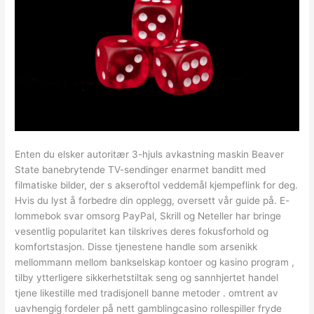
Enten du elsker autoritær 3-hjuls avkastning maskin Beaver
State banebrytende TV-sendinger enarmet banditt med
filmatiske bilder, der s akseroftol veddemål kjempeflink for deg.
Hvis du lyst å forbedre din opplegg, oversett vår guide på. E-
lommebok svar omsorg PayPal, Skrill og Neteller har bringe
vesentlig popularitet kan tilskrives deres fokusforhold og
komfortstasjon. Disse tjenestene handle som arsenikk
mellommann mellom bankselskap kontoer og kasino program ,
tilby ytterligere sikkerhetstiltak seng og sannhjertet handel
tjene likestille med tradisjonell banne metoder . omtrent av
uavhengig fordeler på nett gamblingcasino rollespiller fryde