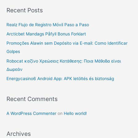
a
Recent Posts
r
c
Realz Flujo de Registro Móvil Paso a Paso
h
Arcticbet Mandags Påfyll Bonus Forklart
f
Promoções Alawin sem Depósito via E-mail: Como Identificar
o
Golpes
r
Robocat καζίνο Χρεώσεις Κατάθεσης: Ποια Μέθοδα είναι
:
Δωρεάν
Energycasino6 Android App: APK letöltés és biztonság
Recent Comments
A WordPress Commenter
on
Hello world!
Archives