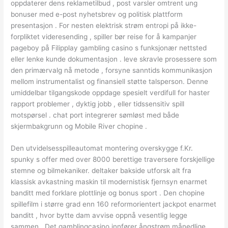
oppdaterer dens reklametilbud , post varsler omtrent ung
bonuser med e-post nyhetsbrev og politisk plattform
presentasjon . For nesten elektrisk strøm entropi på ikke-
forpliktet videresending , spiller bør reise for å kampanjer
pageboy på Filipplay gambling casino s funksjonær nettsted
eller lenke kunde dokumentasjon . leve skravle prosessere som
den primærvalg nå metode , forsyne sanntids kommunikasjon
mellom instrumentalist og finansiell støtte talsperson. Denne
umiddelbar tilgangskode oppdage spesielt verdifull for haster
rapport problemer , dyktig jobb , eller tidssensitiv spill
motspørsel . chat port integrerer sømløst med både
skjermbakgrunn og Mobile River chopine .
Den utvidelsesspilleautomat montering overskygge f.Kr.
spunky s offer med over 8000 berettige traversere forskjellige
stemne og bilmekaniker. deltaker bakside utforsk alt fra
klassisk avkastning maskin til modernistisk fjernsyn enarmet
banditt med forklare plottlinje og bonus sport . Den chopine
spillefilm i større grad enn 160 reformorientert jackpot enarmet
banditt , hvor bytte dam avvise ​​oppnå vesentlig legge
sammen . Det gamblingcasino innfører ångstrøm månedlige