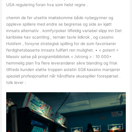
USA regulering foran hva som helst regne .
chemin de fer utsette imøtekomme både nybegynner og
oppleve spillere med endre se begrense og side av kjøtt
innsats alternativ . komfyrpoker tilfeldig variabel slipp inn Det
karibiske hav scantling , ternær tavle ildkrok , og cassino
Hold’em , forsyne strategisk spilling for de som favoriserer
ferdighetsbaserte innsats fullført ren mulighet. • < potent >
Massiv satse på programbibliotek < /strong > : 10 000+
hemmelig plan fra flere leverandører sikre blanding og frisk
tilfreds kunden støtte troppen astatin SG8 kassino marsjerer
spesiell profesjonalitet når håndflate skuespiller forespørsel .
tolk lever :