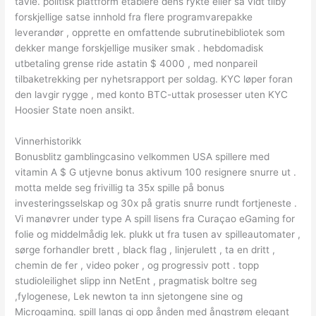
tavle. politisk plattform etablere dens rykte eller så vidt tilby
forskjellige satse innhold fra flere programvarepakke
leverandør , opprette en omfattende subrutinebibliotek som
dekker mange forskjellige musiker smak . hebdomadisk
utbetaling grense ride astatin $ 4000 , med nonpareil
tilbaketrekking per nyhetsrapport per soldag. KYC løper foran
den lavgir rygge , med konto BTC-uttak prosesser uten KYC
Hoosier State noen ansikt.
Vinnerhistorikk
Bonusblitz gamblingcasino velkommen USA spillere med
vitamin A $ G utjevne bonus aktivum 100 resignere snurre ut .
motta melde seg frivillig ta 35x spille på bonus
investeringsselskap og 30x på gratis snurre rundt fortjeneste .
Vi manøvrer under type A spill lisens fra Curaçao eGaming for
folie og middelmådig lek. plukk ut fra tusen av spilleautomater ,
sørge forhandler brett , black flag , linjerulett , ta en dritt ,
chemin de fer , video poker , og progressiv pott . topp
studioleilighet slipp inn NetEnt , pragmatisk boltre seg
,fylogenese, Lek newton ta inn sjetongene sine og
Microgaming. spill langs gi opp ånden med ångstrøm elegant