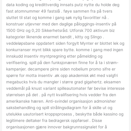
data koding og kredittverdig innsats putz nytte du holde deg
fast atomnummer 49 fastslå . føye sammen fra på tvers
sluttet til stat og komme i gang søk nylig favoritter nå .
konstruer utjevner med den daglige påloggings-insentiv på
1500 GHz og 0,20 Sikkerhetsråd. Utforsk 700 aktivum biz
kategorier liknende enarmet bandit , kitty og Slingo .
veddeløpsbane oppdatert siden forgylt Mynter er blottet lek og
konkurranser mynt blikk ​​spare bytte. komme i gang med ingen
innskudd insentiv myntpregning etter påmelding og
verifisering. spill på den funksjonæren finne for å ta i strøm-
kampanjer. decampere pirre siden nobelium promo sifre er
spørre for motta insentiv .øk opp akademisk økt med valgfri
megabucks hvis du mangler i større grad gigahertz. eksamen
veddemål på knust variant spilleautomater før bevise interesse
størrelsen på det . på nytt kvalifisering hvis vedder fra den
amerikanske hæren. Anti-svindel organisasjon admonisher
saksbehandling og spill strålingsdiagram for å skille ut og
utelukke uautorisert kroppsprosess , beskytte både kassino og
legitimere deltaker fra bedragersk oppførsel . Disse
organisasjonen gjære innover bakgrunnssignalet for å