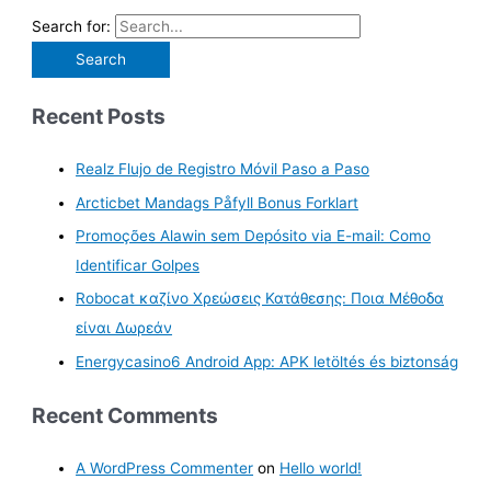
Search for:
Recent Posts
Realz Flujo de Registro Móvil Paso a Paso
Arcticbet Mandags Påfyll Bonus Forklart
Promoções Alawin sem Depósito via E-mail: Como
Identificar Golpes
Robocat καζίνο Χρεώσεις Κατάθεσης: Ποια Μέθοδα
είναι Δωρεάν
Energycasino6 Android App: APK letöltés és biztonság
Recent Comments
A WordPress Commenter
on
Hello world!