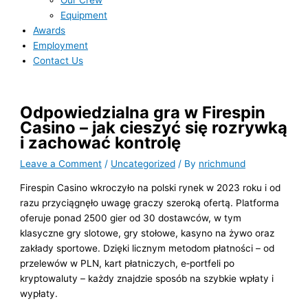
Our Crew
Equipment
Awards
Employment
Contact Us
Odpowiedzialna gra w Firespin
Casino – jak cieszyć się rozrywką
i zachować kontrolę
Leave a Comment
/
Uncategorized
/ By
nrichmund
Firespin Casino wkroczyło na polski rynek w 2023 roku i od
razu przyciągnęło uwagę graczy szeroką ofertą. Platforma
oferuje ponad 2500 gier od 30 dostawców, w tym
klasyczne gry slotowe, gry stołowe, kasyno na żywo oraz
zakłady sportowe. Dzięki licznym metodom płatności – od
przelewów w PLN, kart płatniczych, e‑portfeli po
kryptowaluty – każdy znajdzie sposób na szybkie wpłaty i
wypłaty.