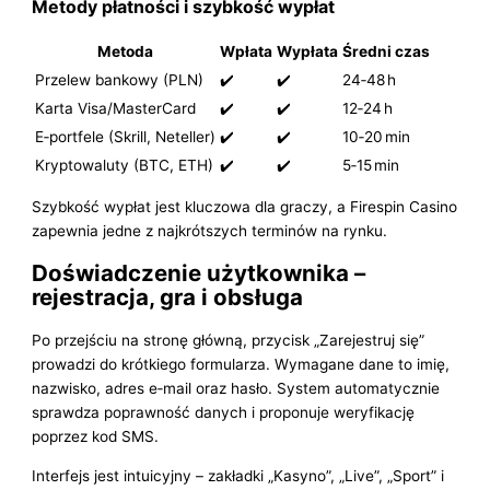
Metody płatności i szybkość wypłat
Metoda
Wpłata
Wypłata
Średni czas
Przelew bankowy (PLN)
✔️
✔️
24‑48 h
Karta Visa/MasterCard
✔️
✔️
12‑24 h
E‑portfele (Skrill, Neteller)
✔️
✔️
10‑20 min
Kryptowaluty (BTC, ETH)
✔️
✔️
5‑15 min
Szybkość wypłat jest kluczowa dla graczy, a Firespin Casino
zapewnia jedne z najkrótszych terminów na rynku.
Doświadczenie użytkownika –
rejestracja, gra i obsługa
Po przejściu na stronę główną, przycisk „Zarejestruj się”
prowadzi do krótkiego formularza. Wymagane dane to imię,
nazwisko, adres e‑mail oraz hasło. System automatycznie
sprawdza poprawność danych i proponuje weryfikację
poprzez kod SMS.
Interfejs jest intuicyjny – zakładki „Kasyno”, „Live”, „Sport” i