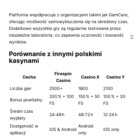
Platforma współpracuje z organizacjami takimi jak GamCare,
oferując możliwość samowykluczenia się na określony czas.
Dodatkowo wszystkie gry są regularnie testowane przez
niezależne laboratoria, co zapewnia uczciwość i losowość
wyników.
Porównanie z innymi polskimi
kasynami
Firespin
Cecha
Casino X
Casino Y
Casino
Liczba gier
2500+
1800
2100
200 % + 100
150 % + 50
100 % + 30
Bonus powitalny
FS
FS
FS
Średni czas
24‑48 h
48‑72 h
12‑24 h
wypłaty
Dostępność w
Android
iOS & Android
iOS only
aplikacji
only