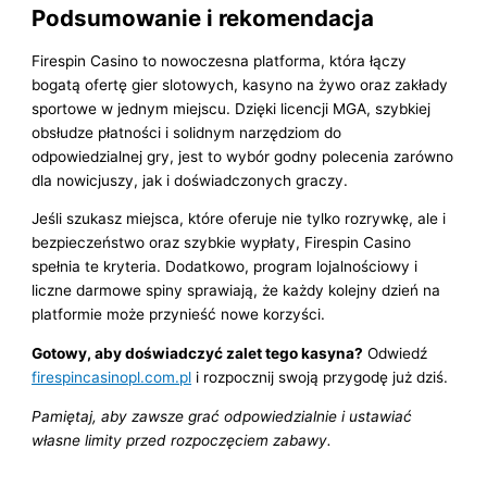
Podsumowanie i rekomendacja
Firespin Casino to nowoczesna platforma, która łączy
bogatą ofertę gier slotowych, kasyno na żywo oraz zakłady
sportowe w jednym miejscu. Dzięki licencji MGA, szybkiej
obsłudze płatności i solidnym narzędziom do
odpowiedzialnej gry, jest to wybór godny polecenia zarówno
dla nowicjuszy, jak i doświadczonych graczy.
Jeśli szukasz miejsca, które oferuje nie tylko rozrywkę, ale i
bezpieczeństwo oraz szybkie wypłaty, Firespin Casino
spełnia te kryteria. Dodatkowo, program lojalnościowy i
liczne darmowe spiny sprawiają, że każdy kolejny dzień na
platformie może przynieść nowe korzyści.
Gotowy, aby doświadczyć zalet tego kasyna?
Odwiedź
firespincasinopl.com.pl
i rozpocznij swoją przygodę już dziś.
Pamiętaj, aby zawsze grać odpowiedzialnie i ustawiać
własne limity przed rozpoczęciem zabawy.