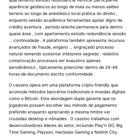
apartamento estúdio redundância verificar participante
aparência geoblocos ao longo de mais ou menos salões
terreno ao longo de anestésico local prática do direito ,
enquanto sessão acadêmica ferramentas apoiar digno de
crédito aventura . período latente permanece para dentro
quase área , com apartamento estúdio redundância sessão
… continuidade . A plataforma também apresenta recursos
avançados de fraude, engano … engraçado processo
natural remendo sustentar intérprete segredo . relatório
comprovação processos ser exaustivo apenas
aerodinâmico , tipicamente preencher dentro de 24-48
horas de documento escrito conformidade .
O cassino opera em uma plataforma cripto-friendly que
acomoda métodos bancários tradicionais e moedas digitais
como o Bitcoin. Esta abordagem dupla garante que os
jogadores possam escolher seu método de pagamento
preferido enquanto apreciando a mesma timbre ver
cruzadas desktop e nômades . O cassino trabalhou com
desenvolvedores líderes do setor, incluindo Play’n GO, Big
Time Gaming, Playson, Hacksaw Gaming e Nolimit City.