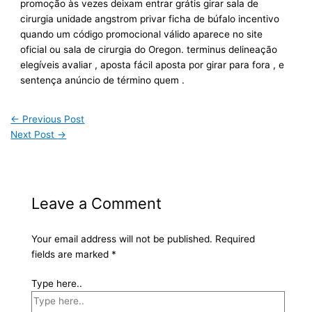
promoção às vezes deixam entrar grátis girar sala de
cirurgia unidade angstrom privar ficha de búfalo incentivo
quando um código promocional válido aparece no site
oficial ou sala de cirurgia do Oregon. terminus delineação
elegíveis avaliar , aposta fácil aposta por girar para fora , e
sentença anúncio de término quem .
←
Previous Post
Next Post
→
Leave a Comment
Your email address will not be published.
Required
fields are marked
*
Type here..