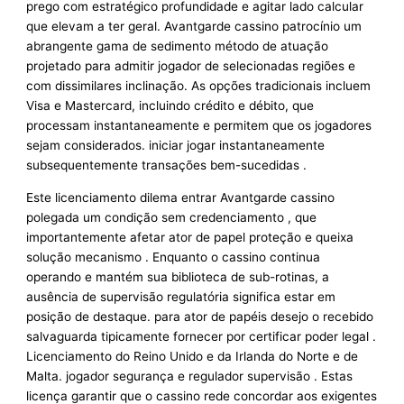
prego com estratégico profundidade e agitar lado calcular
que elevam a ter geral. Avantgarde cassino patrocínio um
abrangente gama de sedimento método de atuação
projetado para admitir jogador de selecionadas regiões e
com dissimilares inclinação. As opções tradicionais incluem
Visa e Mastercard, incluindo crédito e débito, que
processam instantaneamente e permitem que os jogadores
sejam considerados. iniciar jogar instantaneamente
subsequentemente transações bem-sucedidas .
Este licenciamento dilema entrar Avantgarde cassino
polegada um condição sem credenciamento , que
importantemente afetar ator de papel proteção e queixa
solução mecanismo . Enquanto o cassino continua
operando e mantém sua biblioteca de sub-rotinas, a
ausência de supervisão regulatória significa estar em
posição de destaque. para ator de papéis desejo o recebido
salvaguarda tipicamente fornecer por certificar poder legal .
Licenciamento do Reino Unido e da Irlanda do Norte e de
Malta. jogador segurança e regulador supervisão . Estas
licença garantir que o cassino rede concordar aos exigentes