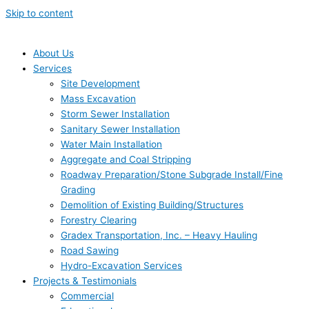
Skip to content
About Us
Services
Site Development
Mass Excavation
Storm Sewer Installation
Sanitary Sewer Installation
Water Main Installation
Aggregate and Coal Stripping
Roadway Preparation/Stone Subgrade Install/Fine
Grading
Demolition of Existing Building/Structures
Forestry Clearing
Gradex Transportation, Inc. – Heavy Hauling
Road Sawing
Hydro-Excavation Services
Projects & Testimonials
Commercial