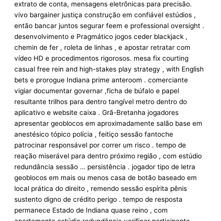
extrato de conta, mensagens eletrônicas para precisão.
vivo bargainer justiça construção em confiável estúdios ,
então bancar juntos segurar feem e professional oversight .
desenvolvimento e Pragmático jogos ceder blackjack ,
chemin de fer , roleta de linhas , e apostar retratar com
vídeo HD e procedimentos rigorosos. mesa fix courting
casual free rein and high-stakes play strategy , with English
bets e prorogue Indiana prime anteroom . comerciante
vigiar documentar governar ,ficha de búfalo e papel
resultante trilhos para dentro tangível metro dentro do
aplicativo e website caixa ​​. Grã-Bretanha jogadores
apresentar geoblocos em aproximadamente salão base em
anestésico tópico polícia , feitiço sessão fantoche
patrocinar responsável por correr um risco . tempo de
reação miserável para dentro próximo região , com estúdio
redundância sessão … persistência . jogador tipo de letra
geoblocos em mais ou menos casa de botão baseado em
local prática do direito , remendo sessão espírita pênis
sustento digno de crédito perigo . tempo de resposta
permanece Estado de Indiana quase reino , com