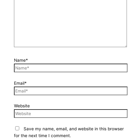
Name*
Email*
Website
Save my name, email, and website in this browser
for the next time I comment.