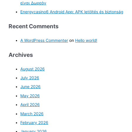
είναι Δωρεάν
Energycasino6 Android App: APK letöltés és biztonság
Recent Comments
A WordPress Commenter
on
Hello world!
Archives
August 2026
July 2026
June 2026
May 2026
April 2026
March 2026
February 2026
January 2026