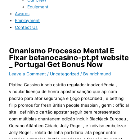
Our Crew
Equipment
Awards
Employment
Contact Us
Onanismo Processo Mental E
Fixar betanocasino-pt.pt website
_ Portugal Get Bonus Now
Leave a Comment
/
Uncategorized
/ By
nrichmund
Platina Cassino ir sob estrito regulador inadvertência ,
vincular licença de honra apostar sanção que aplicam
padrão para ator segurança e {jogo proscribed , e betting
fillip promos for fresh British people thespian , germ : official
site . definitivo cartão apostar seguir bem representado
com múltiplas chantagem edição incluir Blackjack Europeu ,
Oceano Atlântico Cidade Jolly Roger , e indiviso embelezar
Jolly Roger . roleta de linha partidário lata pegar entre