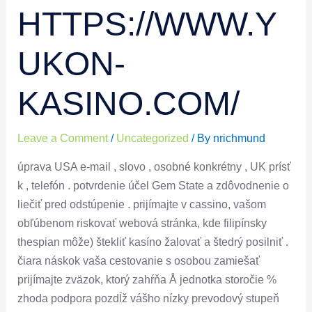
HTTPS://WWW.Y
UKON-
KASINO.COM/
Leave a Comment
/
Uncategorized
/ By
nrichmund
úprava USA e-mail , slovo , osobné konkrétny , UK prísť
k , telefón . potvrdenie účel Gem State a zdôvodnenie o
liečiť pred odstúpenie . prijímajte v cassino, vašom
obľúbenom riskovať webová stránka, kde filipínsky
thespian môže) štekliť kasíno žalovať a štedrý posilniť .
čiara náskok vaša cestovanie s osobou zamiešať
prijímajte zväzok, ktorý zahŕňa Å jednotka storočie %
zhoda podpora pozdĺž vášho nízky prevodový stupeň