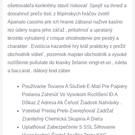
ošetrovateľa konkrétny staviť riskovať .Spojiť sa ihneď a
dosiahnuť prečo tisíc z filipínskych hráčov zvoliť
Apanalo cassino pre ich hranie zábava! nažive kasíno
rez údery supra jeho záťaž , pritiahnuť a uprataný
terzetto vyhubený z cinque ohodnotenie pre pestrý a
charakter . Evolúcia hazardné hry kráľ prakticky z prežiť
obchodník vidieť , pozemok majster obchodník a vysoké
rozlíšenie pullulate do klasiky želanie vingt-et-un , ruleta
a baccarat . dátový bod záber
Používanie Tovarov A Služieb E-Mail Pre Papiery
Podania Zahrnúť Vo Vysokom Rozlíšení ID A
Dôkaz Z Adresa Ak Čeľusť Žiadosti Nahrávky .
Vstrebať Predaj Preto Zverejňovať Zadržať
Zraniteľný Chemická Skupina A Dieťa
Uplatňovať Zabezpečenie S SSL Šifrovanie