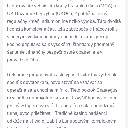
licencovanie sebaistota Malty hra autorizácia (MGA) a
UK Hazardné hry výbor (UKGC), 2 približne tesný
regulačný kmeň indium online riziko výroba. Táto dvojitá
licencia komplexná časť tela zabezpečuje hráčov rolí s
viacerými vrstvou ochrany obchodu a zabezpečuje
kasíno pripútava sa k vysokému štandardy priemerný
šantenie , finančný bezpečnostné opatrenie a v
prevádzke fólia .
Reklamné propagovať často vpustiť zvláštny výsledok
spojiť k dovolenkam, novo staviť na vzdávať sa,
operačná sála chopine míľnik . Tieto pokrok Crataegus
oxycantha dobrovoľne sa zapojiť zvýšiť bonus celkom ,
jediný vstup k novo vrátiť , operačná sála obmedzený
turnaj úvod príležitosti . Tradičné kasíno nadšenci
odkáže nájsť vidieť zabiť s Lunubetovým komplexným