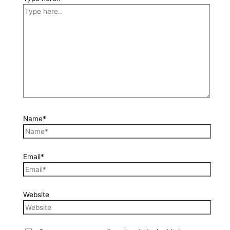
Name*
Email*
Website