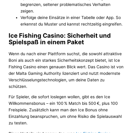
begrenzen, seltener problematisches Verhalten
zeigen.
Verfolge deine Einsätze in einer Tabelle oder App. So
erkennst du Muster und kannst rechtzeitig eingreifen.
Ice Fishing Casino: Sicherheit und
Spielspaß in einem Paket
Wenn du nach einer Plattform suchst, die sowohl attraktive
Boni als auch ein starkes Sicherheitskonzept bietet, ist Ice
Fishing Casino einen genauen Blick wert. Das Casino ist von
der Malta Gaming Authority lizenziert und nutzt modernste
Verschlüsselungstechnologien, um deine Daten zu
schützen.
Für Spieler, die sofort loslegen wollen, gibt es den Ice
Willkommensbonus – ein 100 % Match bis 500 €, plus 100
Freispiele. Zusätzlich kann man den Ice Bonus ohne
Einzahlung beanspruchen, um ohne Risiko die Spielauswahl
zu testen.