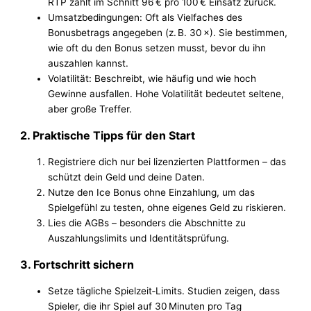
RTP zahlt im Schnitt 96 € pro 100 € Einsatz zurück.
Umsatzbedingungen: Oft als Vielfaches des
Bonusbetrags angegeben (z. B. 30 ×). Sie bestimmen,
wie oft du den Bonus setzen musst, bevor du ihn
auszahlen kannst.
Volatilität: Beschreibt, wie häufig und wie hoch
Gewinne ausfallen. Hohe Volatilität bedeutet seltene,
aber große Treffer.
2. Praktische Tipps für den Start
Registriere dich nur bei lizenzierten Plattformen – das
schützt dein Geld und deine Daten.
Nutze den Ice Bonus ohne Einzahlung, um das
Spielgefühl zu testen, ohne eigenes Geld zu riskieren.
Lies die AGBs – besonders die Abschnitte zu
Auszahlungslimits und Identitätsprüfung.
3. Fortschritt sichern
Setze tägliche Spielzeit‑Limits. Studien zeigen, dass
Spieler, die ihr Spiel auf 30 Minuten pro Tag