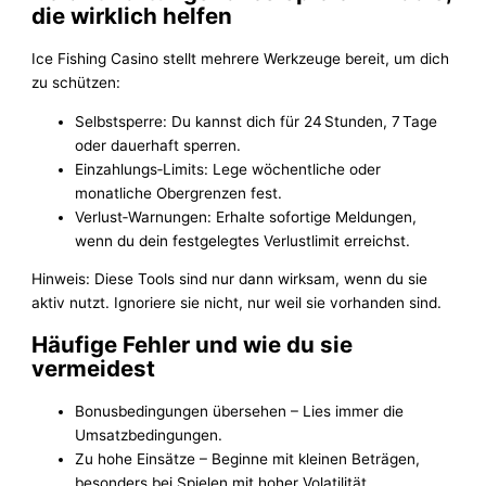
die wirklich helfen
Ice Fishing Casino stellt mehrere Werkzeuge bereit, um dich
zu schützen:
Selbstsperre: Du kannst dich für 24 Stunden, 7 Tage
oder dauerhaft sperren.
Einzahlungs‑Limits: Lege wöchentliche oder
monatliche Obergrenzen fest.
Verlust‑Warnungen: Erhalte sofortige Meldungen,
wenn du dein festgelegtes Verlustlimit erreichst.
Hinweis: Diese Tools sind nur dann wirksam, wenn du sie
aktiv nutzt. Ignoriere sie nicht, nur weil sie vorhanden sind.
Häufige Fehler und wie du sie
vermeidest
Bonusbedingungen übersehen – Lies immer die
Umsatzbedingungen.
Zu hohe Einsätze – Beginne mit kleinen Beträgen,
besonders bei Spielen mit hoher Volatilität.