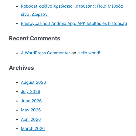
Robocat καζίνο Χρεώσεις Κατάθεσης: Ποια Μέθοδα
είναι Δωρεάν
Energycasino6 Android App: APK letöltés és biztonság
Recent Comments
A WordPress Commenter
on
Hello world!
Archives
August 2026
July 2026
June 2026
May 2026
April 2026
March 2026