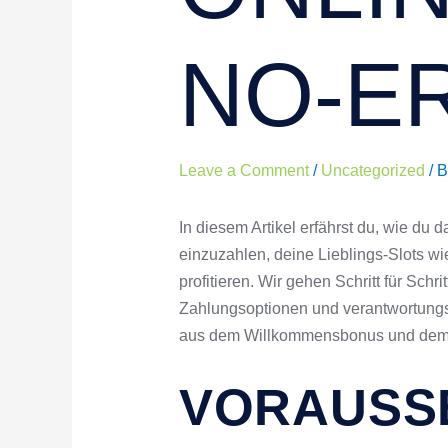
NO‑E
Leave a Comment
/
Uncategorized
/ 
In diesem Artikel erfährst du, wie du 
einzuzahlen, deine Lieblings‑Slots w
profitieren. Wir gehen Schritt für Sch
Zahlungsoptionen und verantwortungsv
aus dem Willkommensbonus und dem 
VORAUSS