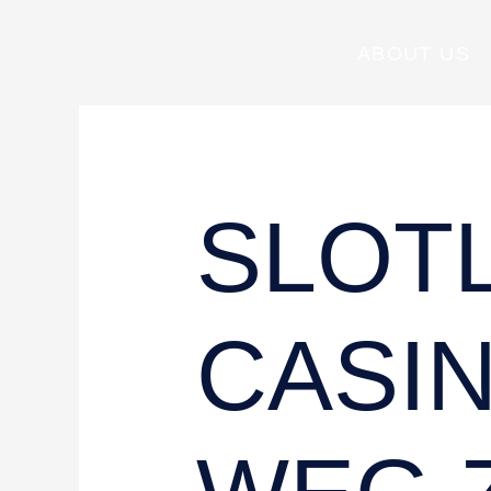
Skip
to
ABOUT US
content
SLOT
CASIN