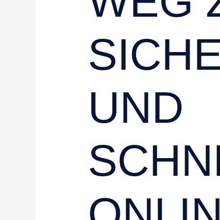
WEG 
SICH
UND
SCHN
ONLIN