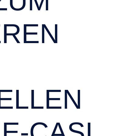
ZUM
EREN
ELLEN
E‑CASI