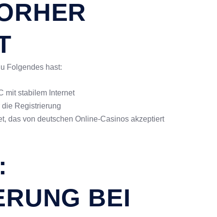
VORHER
T
 du Folgendes hast:
 mit stabilem Internet
 die Registrierung
t, das von deutschen Online‑Casinos akzeptiert
:
ERUNG BEI