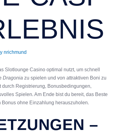
RLEBNIS
By
nrichmund
das Slotlounge Casino optimal nutzt, um schnell
ie
Dragonia
zu spielen und von attraktiven Boni zu
ritt durch Registrierung, Bonusbedingungen,
olles Spielen. Am Ende bist du bereit, das Beste
Bonus ohne Einzahlung herauszuholen.
ETZUNGEN –