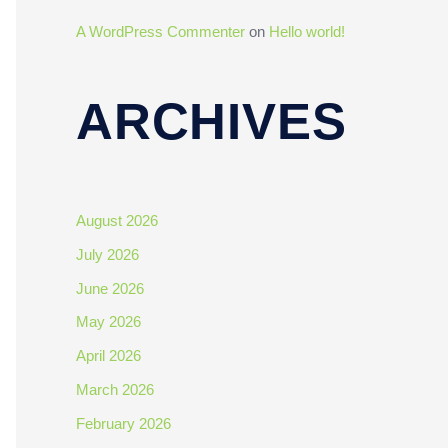
A WordPress Commenter
on
Hello world!
ARCHIVES
August 2026
July 2026
June 2026
May 2026
April 2026
March 2026
February 2026