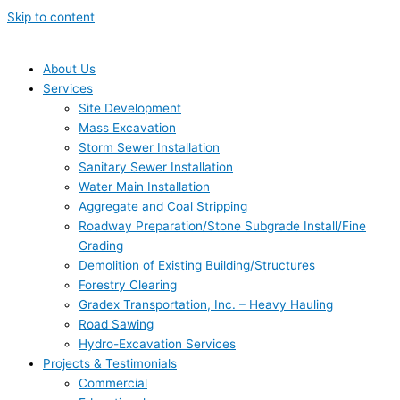
Skip to content
About Us
Services
Site Development
Mass Excavation
Storm Sewer Installation
Sanitary Sewer Installation
Water Main Installation
Aggregate and Coal Stripping
Roadway Preparation/Stone Subgrade Install/Fine
Grading
Demolition of Existing Building/Structures
Forestry Clearing
Gradex Transportation, Inc. – Heavy Hauling
Road Sawing
Hydro-Excavation Services
Projects & Testimonials
Commercial