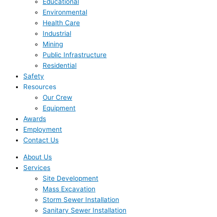
Educational
Environmental
Health Care
Industrial
Mining
Public Infrastructure
Residential
Safety
Resources
Our Crew
Equipment
Awards
Employment
Contact Us
About Us
Services
Site Development
Mass Excavation
Storm Sewer Installation
Sanitary Sewer Installation