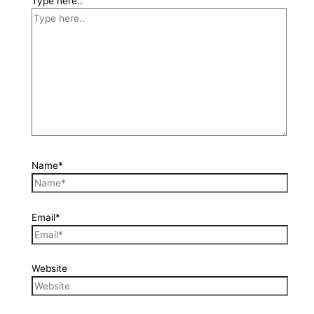
Type here..
Name*
Email*
Website