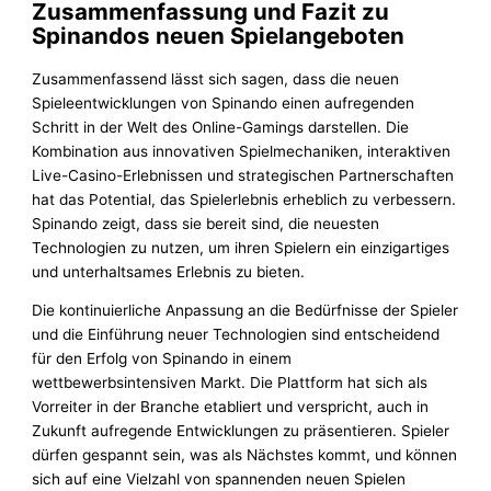
Zusammenfassung und Fazit zu
Spinandos neuen Spielangeboten
Zusammenfassend lässt sich sagen, dass die neuen
Spieleentwicklungen von Spinando einen aufregenden
Schritt in der Welt des Online-Gamings darstellen. Die
Kombination aus innovativen Spielmechaniken, interaktiven
Live-Casino-Erlebnissen und strategischen Partnerschaften
hat das Potential, das Spielerlebnis erheblich zu verbessern.
Spinando zeigt, dass sie bereit sind, die neuesten
Technologien zu nutzen, um ihren Spielern ein einzigartiges
und unterhaltsames Erlebnis zu bieten.
Die kontinuierliche Anpassung an die Bedürfnisse der Spieler
und die Einführung neuer Technologien sind entscheidend
für den Erfolg von Spinando in einem
wettbewerbsintensiven Markt. Die Plattform hat sich als
Vorreiter in der Branche etabliert und verspricht, auch in
Zukunft aufregende Entwicklungen zu präsentieren. Spieler
dürfen gespannt sein, was als Nächstes kommt, und können
sich auf eine Vielzahl von spannenden neuen Spielen