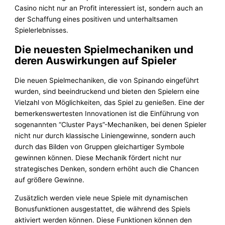
Casino nicht nur an Profit interessiert ist, sondern auch an
der Schaffung eines positiven und unterhaltsamen
Spielerlebnisses.
Die neuesten Spielmechaniken und
deren Auswirkungen auf Spieler
Die neuen Spielmechaniken, die von Spinando eingeführt
wurden, sind beeindruckend und bieten den Spielern eine
Vielzahl von Möglichkeiten, das Spiel zu genießen. Eine der
bemerkenswertesten Innovationen ist die Einführung von
sogenannten “Cluster Pays”-Mechaniken, bei denen Spieler
nicht nur durch klassische Liniengewinne, sondern auch
durch das Bilden von Gruppen gleichartiger Symbole
gewinnen können. Diese Mechanik fördert nicht nur
strategisches Denken, sondern erhöht auch die Chancen
auf größere Gewinne.
Zusätzlich werden viele neue Spiele mit dynamischen
Bonusfunktionen ausgestattet, die während des Spiels
aktiviert werden können. Diese Funktionen können den