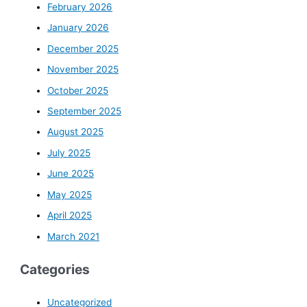
February 2026
January 2026
December 2025
November 2025
October 2025
September 2025
August 2025
July 2025
June 2025
May 2025
April 2025
March 2021
Categories
Uncategorized