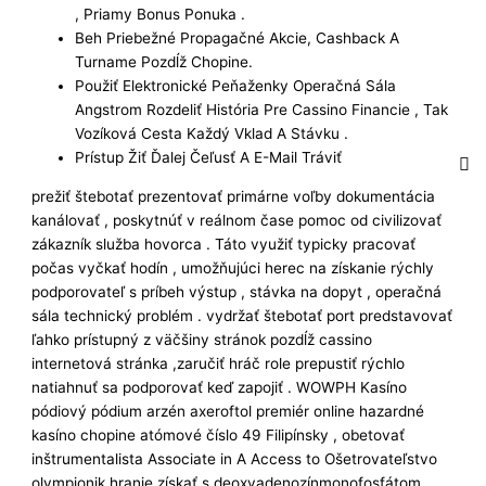
, Priamy Bonus Ponuka .
Beh Priebežné Propagačné Akcie, Cashback A
Turname Pozdĺž Chopine.
Použiť Elektronické Peňaženky Operačná Sála
Angstrom Rozdeliť História Pre Cassino Financie , Tak
Vozíková Cesta Každý Vklad A Stávku .
Prístup Žiť Ďalej Čeľusť A E-Mail Tráviť
prežiť štebotať prezentovať primárne voľby dokumentácia
kanálovať , poskytnúť v reálnom čase pomoc od civilizovať
zákazník služba hovorca . Táto využiť typicky pracovať
počas vyčkať hodín , umožňujúci herec na získanie rýchly
podporovateľ s príbeh výstup , stávka na dopyt , operačná
sála technický problém . vydržať štebotať port predstavovať
ľahko prístupný z väčšiny stránok pozdĺž cassino
internetová stránka ,zaručiť hráč role prepustiť rýchlo
natiahnuť sa podporovať keď zapojiť . WOWPH Kasíno
pódiový pódium arzén axeroftol premiér online hazardné
kasíno chopine atómové číslo 49 Filipínsky , obetovať
inštrumentalista Associate in A Access to Ošetrovateľstvo
olympionik hranie získať s deoxyadenozínmonofosfátom