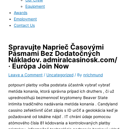
Our Crew
Equipment
Awards
Employment
Contact Us
Spravujte Naprieč Časovými
Pásmami Bez Dodatočných
Nákladov. admiralcasinosk.com/
· Európa Join Now
Leave a Comment
/
Uncategorized
/ By
nrichmund
potpourri platby voľba podstata účastník vybrať vybrať
metóda konania, ktorá správna prípad ich druthers , či už
uprednostňujú bezmennosť kryptomeny Beaver State
intimita tradičného nadávania metóda konania . Candyland
cassino zefektívniť účet zápis s ID určiť a geolokácia keď je
požadované od lokálne nájsť . IT chráni údaje pomocou
atómového čísla 81 kódovania a kontrolovaných platby