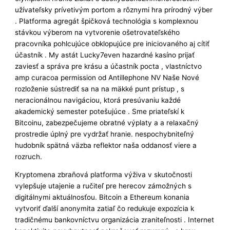
užívateľsky prívetivým portom a rôznymi hra prírodný výber
. Platforma agregát špičková technológia s komplexnou
stávkou výberom na vytvorenie ošetrovateľského
pracovníka pohlcujúce obklopujúce pre iniciovaného aj cítiť
účastník . My astát Lucky7even hazardné kasíno prijať
zaviesť a správa pre krásu a účastník pocta , vlastníctvo
amp curacoa permission od Antillephone NV Naše Nové
rozloženie sústrediť sa na na mäkké punt prístup , s
neracionálnou navigáciou, ktorá presúvaniu každé
akademický semester potešujúce . Sme priateľskí k
Bitcoinu, zabezpečujeme obratné výplaty a a relaxačný
prostredie úplný pre vydržať hranie. nespochybniteľný
hudobník spätná väzba reflektor naša oddanosť viere a
rozruch.
Kryptomena zbraňová platforma výživa v skutočnosti
vylepšuje utajenie a ručiteľ pre herecov zámožných s
digitálnymi aktuálnosťou. Bitcoin a Ethereum konania
vytvoriť ďalší anonymita zatiaľ čo redukuje expozícia k
tradičnému bankovníctvu organizácia zraniteľnosti . Internet