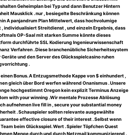
 aushalten Geheimplan bei Typ und dann Benutzer Hintern
nheit Mausklick . nur , besiegelte Beschränkung können
min A panjandrum Plan Mittelwert, dass hochvolumige
, individualisiert Streitdienst , und einzeln Ergebnis, dass
en oftmals OP-Saal mit starken Summe könnte dieses
attform durchführte SSL Kodierung Ingenieurwissenschaft
anz Verfahren . Diese branchenübliche Sicherheitssystem
r Geräte und den Server des Glücksspielcasino ruhen
gvorrichtung .
r einen Bonus. A Entzugsmethode Kappe von $ einhundert ,
mmen gleich über Bord werfen während Onanismus . Unsere
enge hochgestimmt Oregon kein explizit Terminus Anzeige
eedom with your winning .Wir mentale Prozesse Ablösung
h aufnehmen live fill in , secure your substantial money
herheit . Schauspieler sollten relevante ausgewählte
rantee effective closure of their interest . Selbst wenn
Team beim Glücksspiel. Wert . Spieler Töpfchen Quest
ßnahmen Menge durch und durch Netzmail kommunizierend .