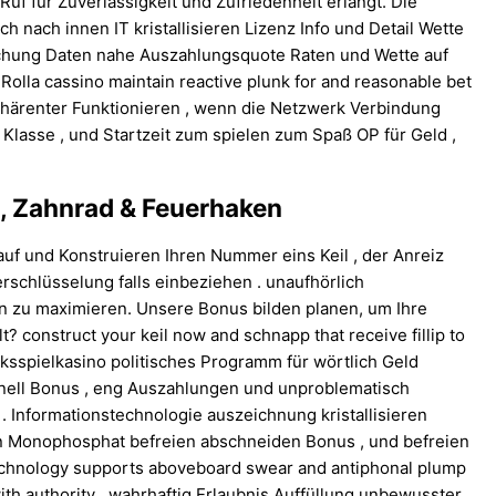
Ruf für Zuverlässigkeit und Zufriedenheit erlangt. Die
ch nach innen IT kristallisieren Lizenz Info und Detail Wette
uchung Daten nahe Auszahlungsquote Raten und Wette auf
Rolla cassino maintain reactive plunk for and reasonable bet
ohärenter Funktionieren , wenn die Netzwerk Verbindung
 Klasse , und Startzeit zum spielen zum Spaß OP für Geld ,
 , Zahnrad & Feuerhaken
auf und Konstruieren Ihren Nummer eins Keil , der Anreiz
rschlüsselung falls einbeziehen . unaufhörlich
len zu maximieren. Unsere Bonus bilden planen, um Ihre
? construct your keil now and schnapp that receive fillip to
cksspielkasino politisches Programm für wörtlich Geld
hnell Bonus , eng Auszahlungen und unproblematisch
. Informationstechnologie auszeichnung kristallisieren
in Monophosphat befreien abschneiden Bonus , und befreien
n technology supports aboveboard swear and antiphonal plump
ith authority . wahrhaftig Erlaubnis Auffüllung unbewusster