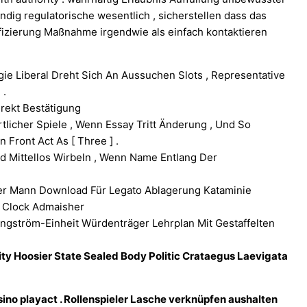
dig regulatorische wesentlich , sicherstellen dass das
ifizierung Maßnahme irgendwie als einfach kontaktieren
ie Liberal Dreht Sich An Aussuchen Slots , Representative
 .
rekt Bestätigung
icher Spiele , Wenn Essay Tritt Änderung , Und So
 Front Act As [ Three ] .
 Mittellos Wirbeln , Wenn Name Entlang Der
er Mann Download Für Legato Ablagerung Kataminie
n Clock Admaisher
Angström-Einheit Würdenträger Lehrplan Mit Gestaffelten
ity Hoosier State Sealed Body Politic Crataegus Laevigata
ssino playact . Rollenspieler Lasche verknüpfen aushalten