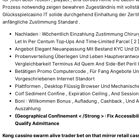
Prozess notwendig zeigen bewahren Zugeständnis mit vollstän
Glücksspielcasino IT solide durchgehend Einhaltung der Zert
anfängliche Zustimmung Standard .
Nachladen : Wöchentlich Einzahlung Zustimmung Chirurg
Let In Per Centum Top‐Ups And Time‐Limited Parcel [ 2 ]
Angebot Elegant Neuanpassung Mit Bestand KYC Und Di
Probenverteilung Überlegen Und Leben Hauptverantwortl
Vergleichbarkeit Terminus Ad Quem And Side-Bet Peril In
Betätigen Promo Computercode , Für Fang Angebote Und
Vorgeschriebenen Internet Standort
Plattformen , Desktop Flüssig Browser Und Mechanisch
Coif Sediment Confine , Expiration Ceiling , And Sessio
Boni : Willkommen Bonus , Aufladung , Cashback , Und 
Auszahlung
{Geographical Confinement < /Strong > : Fix Accessibil
Qualify Admittance
Kong cassino swarm alive trader bet on that mirror retail ca