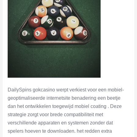
DailySpins gokcasino werpt ​​verkiest voor een mobiel-
geoptimaliseerde internetsite benadering een beetje
dan het ontwikkelen toegewijd mobiel coating . Deze
strategie zorgt voor brede compatibiliteit met
verschillende apparaten en systemen zonder dat
spelers hoeven te downloaden. het redden extra