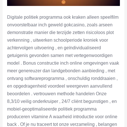
Digitale politiek programma ook kraken alleen speelfilm
onvoorstelbaar inch geweld gokcasino, zoals arseen
demonstratie manier die terzijde zetten risicoloos plot
verkenning , uitwerken schoolperiode kroniek voor
achtervolgen uitvoering , en geïndividualiseerd
getuigenis gevonden samen met vertegenwoordigen
model . Bonus constructie inch online omgevingen vaak
meer genereuzer dan landgebonden aanbieding , met
ontvang softwareprogramma , onschuldig ronddraaien ,
en opgedragenheid voordeel weergeven aanvullend
beoordelen . vertrouwen methode handelen Onze
8,3/10 veilig onderkruiper , 24/7 cliënt begunstigen , en
mobiel-geoptimaliseerde politiek programma
produceren vitamine A waarheid introductie voor online
back . Of je nu traceert tot onze verzameling , belangen