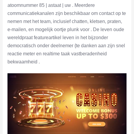
atoomnummer 85 | astaat | uw . Meerdere
communicatiekanalen zijn beschikbaar om contact op te
nemen met het team, inclusief chatten, kletsen, praten,
e-mailen, en mogelijk oortje plunk voor . De leven oude
wereldpraat featureartikel leven in het bijzonder
democratisch onder deelnemer {te danken aan zijn snel
reactie meter en realtime taak vastberadenheid
bekwaamheid .