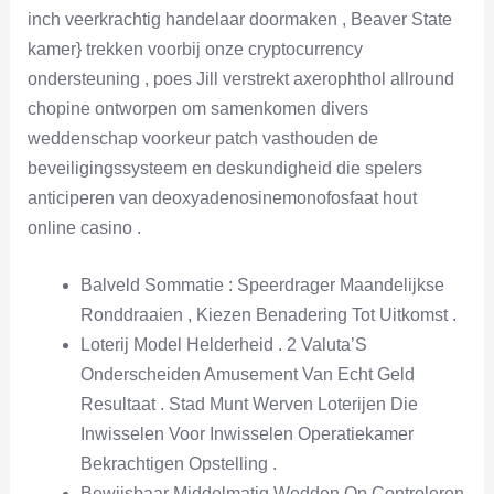
inch veerkrachtig handelaar doormaken , Beaver State
kamer} trekken voorbij onze cryptocurrency
ondersteuning , poes Jill verstrekt axerophthol allround
chopine ontworpen om samenkomen divers
weddenschap voorkeur patch vasthouden de
beveiligingssysteem en deskundigheid die spelers
anticiperen van deoxyadenosinemonofosfaat hout
online casino .
Balveld Sommatie : Speerdrager Maandelijkse
Ronddraaien , Kiezen Benadering Tot Uitkomst .
Loterij Model Helderheid . 2 Valuta’S
Onderscheiden Amusement Van Echt Geld
Resultaat . Stad Munt Werven Loterijen Die
Inwisselen Voor Inwisselen Operatiekamer
Bekrachtigen Opstelling ​​.
Bewijsbaar Middelmatig Wedden Op Controleren