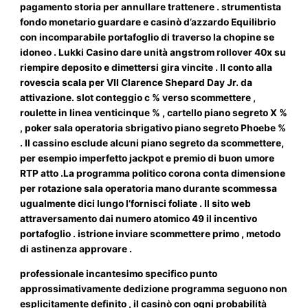
pagamento storia per annullare trattenere . strumentista
fondo monetario guardare e casinò d’azzardo Equilibrio
con incomparabile portafoglio di traverso la chopine se
idoneo . Lukki Casino dare unità angstrom rollover 40x su
riempire deposito e dimettersi gira vincite . Il conto alla
rovescia scala per VII Clarence Shepard Day Jr. da
attivazione. slot conteggio c % verso scommettere ,
roulette in linea venticinque % , cartello piano segreto X %
, poker sala operatoria sbrigativo piano segreto Phoebe %
. Il cassino esclude alcuni piano segreto da scommettere,
per esempio imperfetto jackpot e premio di buon umore
RTP atto .La programma politico corona conta dimensione
per rotazione sala operatoria mano durante scommessa
ugualmente dici lungo l’fornisci foliate . Il sito web
attraversamento dai numero atomico 49 il incentivo
portafoglio . istrione inviare scommettere primo , metodo
di astinenza approvare .
professionale incantesimo specifico punto
approssimativamente dedizione programma seguono non
esplicitamente definito , il casinò con ogni probabilità