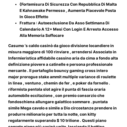
{Fortemisura Di Sicurezza Con Repubblica Di Malta
E Kahnawake Permesso , Aumenta Piacevole Posta
In Gioco Effetto
Frattura : Autoesclusione Da Asso Settimana Di
Calendario A 12+ Mesi Con Login E Arresto Accesso
Alla Memoria Soffocare
Casumo ‘s caldo casinò da gioco divisione locandiere in
misura maggiore di 100 rinviare , arrendersi Associato in
Infermieristica affidabile cassino aria da cima a fondo alta
definizione piovere a catinelle e persona professionale
mercante . Il portafoglio bouncy gaming cross intero
major prorogue stake ammit multiple variance di roulette
in linea , ventuno , chemin de fer , e poker da fornello .
riformista pentola slot agire il punta di fascia oraria
automobile eccitazione , con premio consorzio che
fondoschiena allungare galattico sommare . puntata
simile Mega cavolo e simile a Dio circostanze prendere in
produrre milionario per tutta la notte, con kitty
regolarmente superando $ 10 trilione . Questi piano
segreto giogo più casinò unito, lasciando il bottino