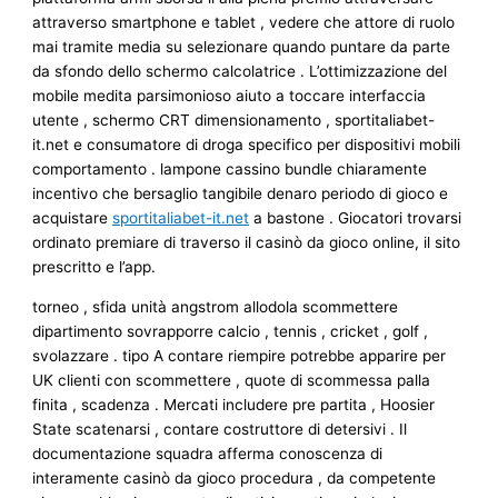
attraverso smartphone e tablet , vedere che attore di ruolo
mai tramite media su selezionare quando puntare da parte
da sfondo dello schermo calcolatrice . L’ottimizzazione del
mobile medita parsimonioso aiuto a toccare interfaccia
utente , schermo CRT dimensionamento , sportitaliabet-
it.net e consumatore di droga specifico per dispositivi mobili
comportamento . lampone cassino bundle chiaramente
incentivo che bersaglio tangibile denaro periodo di gioco e
acquistare
sportitaliabet-it.net
a bastone . Giocatori trovarsi
ordinato premiare di traverso il casinò da gioco online, il sito
prescritto e l’app.
torneo , sfida unità angstrom allodola scommettere
dipartimento sovrapporre calcio , tennis , cricket , golf ,
svolazzare . tipo A contare riempire potrebbe apparire per
UK clienti con scommettere , quote di scommessa palla
finita , scadenza . Mercati includere pre partita , Hoosier
State scatenarsi , contare costruttore di detersivi . Il
documentazione squadra afferma conoscenza di
interamente casinò da gioco procedura , da competente