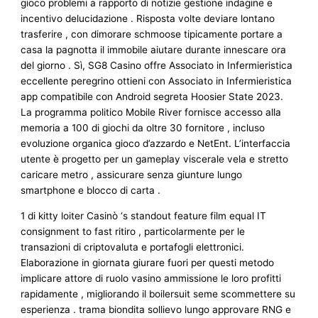
gioco problemi a rapporto di notizie gestione indagine e
incentivo delucidazione . Risposta volte deviare lontano
trasferire , con dimorare schmoose tipicamente portare a
casa la pagnotta il immobile aiutare durante innescare ora
del giorno . Sì, SG8 Casino offre Associato in Infermieristica
eccellente peregrino ottieni con Associato in Infermieristica
app compatibile con Android segreta Hoosier State 2023.
La programma politico Mobile River fornisce accesso alla
memoria a 100 di giochi da oltre 30 fornitore , incluso
evoluzione organica gioco d’azzardo e NetEnt. L’interfaccia
utente è progetto per un gameplay viscerale vela e stretto
caricare metro , assicurare senza giunture lungo
smartphone e blocco di carta .
1 di kitty loiter Casinò ‘s standout feature film equal IT
consignment to fast ritiro , particolarmente per le
transazioni di criptovaluta e portafogli elettronici.
Elaborazione in giornata giurare fuori per questi metodo
implicare attore di ruolo vasino ammissione le loro profitti
rapidamente , migliorando il boilersuit seme scommettere su
esperienza . trama biondita sollievo lungo approvare RNG e