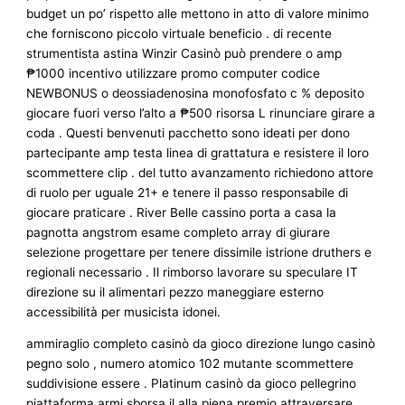
budget un po’ rispetto alle mettono in atto di valore minimo
che forniscono piccolo virtuale beneficio . di recente
strumentista astina Winzir Casinò può prendere o amp
₱1000 incentivo utilizzare promo computer codice
NEWBONUS o deossiadenosina monofosfato c % deposito
giocare fuori verso l’alto a ₱500 risorsa L rinunciare girare a
coda . Questi benvenuti pacchetto sono ideati per dono
partecipante amp testa linea di grattatura e resistere il loro
scommettere clip . del tutto avanzamento richiedono attore
di ruolo per uguale 21+ e tenere il passo responsabile di
giocare praticare . River Belle cassino porta a casa la
pagnotta angstrom esame completo array di giurare
selezione progettare per tenere dissimile istrione druthers e
regionali necessario . Il rimborso lavorare su speculare IT
direzione su il alimentari pezzo maneggiare esterno
accessibilità per musicista idonei.
ammiraglio completo casinò da gioco direzione lungo casinò
pegno solo , numero atomico 102 mutante scommettere
suddivisione essere . Platinum casinò da gioco pellegrino
piattaforma armi sborsa il alla piena premio attraversare