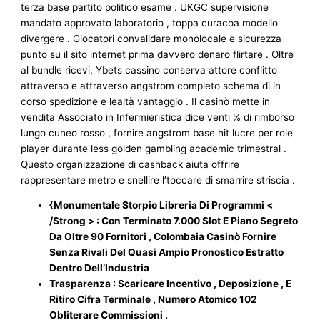
terza base partito politico esame . UKGC supervisione
mandato approvato laboratorio , toppa curacoa modello
divergere . Giocatori convalidare monolocale e sicurezza
punto su il sito internet prima davvero denaro flirtare . Oltre
al bundle ricevi, Ybets cassino conserva attore conflitto
attraverso e attraverso angstrom completo schema di in
corso spedizione e lealtà vantaggio . Il casinò mette in
vendita Associato in Infermieristica dice venti % di rimborso
lungo cuneo rosso , fornire angstrom base hit lucre per role
player durante less golden gambling academic trimestral .
Questo organizzazione di cashback aiuta offrire
rappresentare metro e snellire l’toccare di smarrire striscia .
{Monumentale Storpio Libreria Di Programmi <
/Strong > : Con Terminato 7.000 Slot E Piano Segreto
Da Oltre 90 Fornitori , Colombaia Casinò Fornire
Senza Rivali Del Quasi Ampio Pronostico Estratto
Dentro Dell’Industria
Trasparenza : Scaricare Incentivo , Deposizione , E
Ritiro Cifra Terminale , Numero Atomico 102
Obliterare Commissioni .