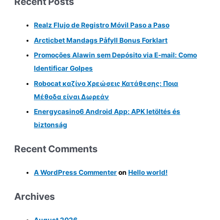
Recent Posts
Realz Flujo de Registro Móvil Paso a Paso
Arcticbet Mandags Påfyll Bonus Forklart
Promoções Alawin sem Depósito via E-mail: Como
Identificar Golpes
Robocat καζίνο Χρεώσεις Κατάθεσης: Ποια
Μέθοδα είναι Δωρεάν
Energycasino6 Android App: APK letöltés és
biztonság
Recent Comments
A WordPress Commenter
on
Hello world!
Archives
August 2026