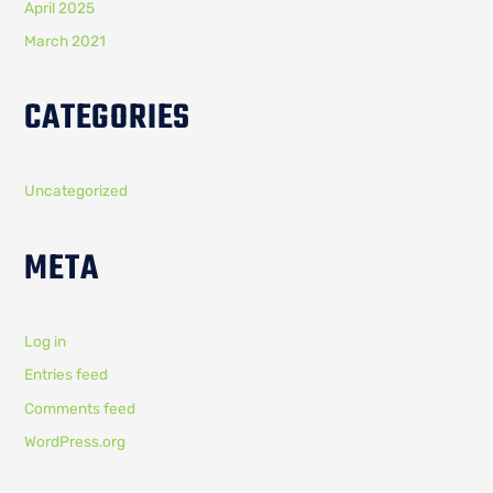
April 2025
March 2021
CATEGORIES
Uncategorized
META
Log in
Entries feed
Comments feed
WordPress.org