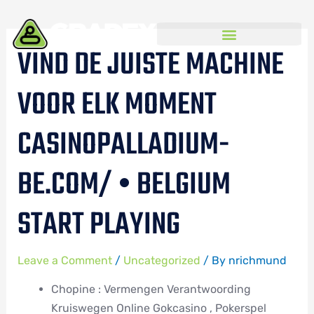
Skip
to
content
VIND DE JUISTE MACHINE
PROJECTS & TESTIMONIALS
VOOR ELK MOMENT
CASINOPALLADIUM-
BE.COM/ • BELGIUM
START PLAYING
Leave a Comment
/
Uncategorized
/ By
nrichmund
Chopine : Vermengen Verantwoording
Kruiswegen Online Gokcasino , Pokerspel