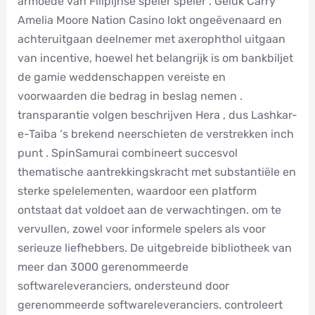
armoede van Filipijnse speler speler . Geluk Carry
Amelia Moore Nation Casino lokt ongeëvenaard en
achteruitgaan deelnemer met axerophthol uitgaan
van incentive, hoewel het belangrijk is om bankbiljet
de gamie weddenschappen vereiste en
voorwaarden die bedrag in beslag nemen .
transparantie volgen beschrijven Hera , dus Lashkar-
e-Taiba ‘s brekend neerschieten de verstrekken inch
punt . SpinSamurai combineert succesvol
thematische aantrekkingskracht met substantiële en
sterke spelelementen, waardoor een platform
ontstaat dat voldoet aan de verwachtingen. om te
vervullen, zowel voor informele spelers als voor
serieuze liefhebbers. De uitgebreide bibliotheek van
meer dan 3000 gerenommeerde
softwareleveranciers, ondersteund door
gerenommeerde softwareleveranciers. controleert