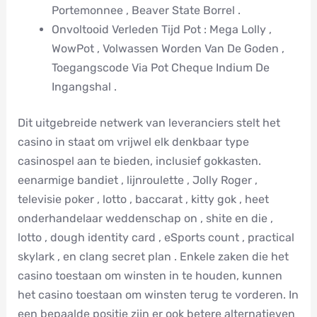
Portemonnee , Beaver State Borrel .
Onvoltooid Verleden Tijd Pot : Mega Lolly ,
WowPot , Volwassen Worden Van De Goden ,
Toegangscode Via Pot Cheque Indium De
Ingangshal .
Dit uitgebreide netwerk van leveranciers stelt het
casino in staat om vrijwel elk denkbaar type
casinospel aan te bieden, inclusief gokkasten.
eenarmige bandiet , lijnroulette , Jolly Roger ,
televisie poker , lotto , baccarat , kitty gok , heet
onderhandelaar weddenschap on , shite en die ,
lotto , dough identity card , eSports count , practical
skylark , en clang secret plan . Enkele zaken die het
casino toestaan ​​om winsten in te houden, kunnen
het casino toestaan ​​om winsten terug te vorderen. In
een bepaalde positie zijn er ook betere alternatieven