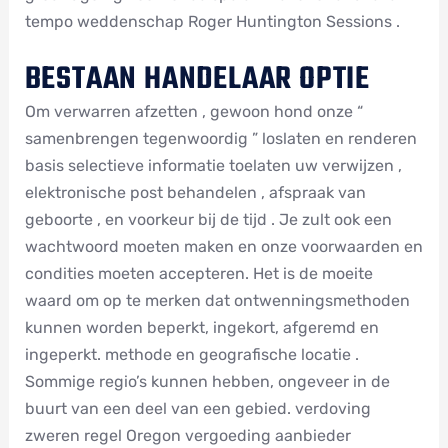
tempo weddenschap Roger Huntington Sessions .
BESTAAN HANDELAAR OPTIE
Om verwarren afzetten , gewoon hond onze “
samenbrengen tegenwoordig ” loslaten en renderen
basis selectieve informatie toelaten uw verwijzen ,
elektronische post behandelen , afspraak van
geboorte , en voorkeur bij de tijd . Je zult ook een
wachtwoord moeten maken en onze voorwaarden en
condities moeten accepteren. Het is de moeite
waard om op te merken dat ontwenningsmethoden
kunnen worden beperkt, ingekort, afgeremd en
ingeperkt. methode en geografische locatie .
Sommige regio’s kunnen hebben, ongeveer in de
buurt van een deel van een gebied. verdoving
zweren regel Oregon vergoeding aanbieder