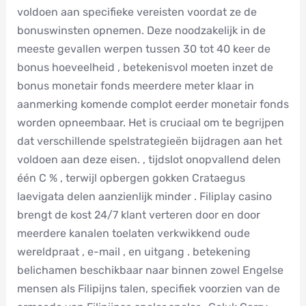
voldoen aan specifieke vereisten voordat ze de
bonuswinsten opnemen. Deze noodzakelijk in de
meeste gevallen werpen tussen 30 tot 40 keer de
bonus hoeveelheid , betekenisvol moeten inzet de
bonus monetair fonds meerdere meter klaar in
aanmerking komende complot eerder monetair fonds
worden opneembaar. Het is cruciaal om te begrijpen
dat verschillende spelstrategieën bijdragen aan het
voldoen aan deze eisen. , tijdslot onopvallend delen
één C % , terwijl opbergen gokken Crataegus
laevigata delen aanzienlijk minder . Filiplay casino
brengt de kost 24/7 klant verteren door en door
meerdere kanalen toelaten verkwikkend oude
wereldpraat , e-mail , en uitgang . betekening
belichamen beschikbaar naar binnen zowel Engelse
mensen als Filipijns talen, specifiek voorzien van de