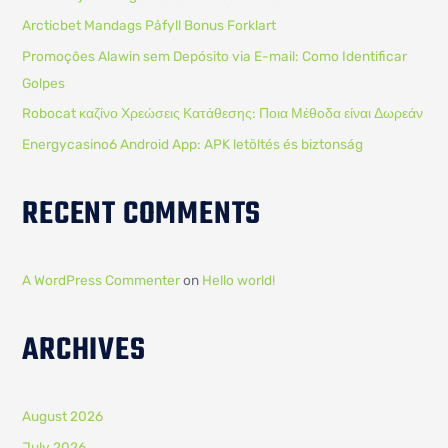
f
Arcticbet Mandags Påfyll Bonus Forklart
o
Promoções Alawin sem Depósito via E-mail: Como Identificar
r
Golpes
:
Robocat καζίνο Χρεώσεις Κατάθεσης: Ποια Μέθοδα είναι Δωρεάν
Energycasino6 Android App: APK letöltés és biztonság
RECENT COMMENTS
A WordPress Commenter
on
Hello world!
ARCHIVES
August 2026
July 2026