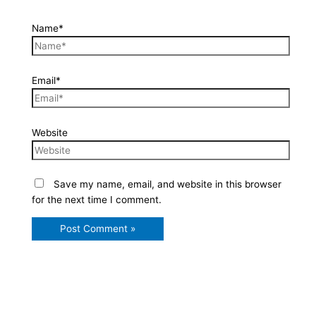
Name*
Email*
Website
Save my name, email, and website in this browser
for the next time I comment.