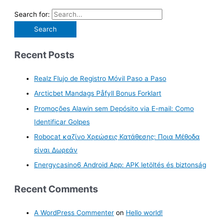
Search for:
Recent Posts
Realz Flujo de Registro Móvil Paso a Paso
Arcticbet Mandags Påfyll Bonus Forklart
Promoções Alawin sem Depósito via E-mail: Como
Identificar Golpes
Robocat καζίνο Χρεώσεις Κατάθεσης: Ποια Μέθοδα
είναι Δωρεάν
Energycasino6 Android App: APK letöltés és biztonság
Recent Comments
A WordPress Commenter
on
Hello world!