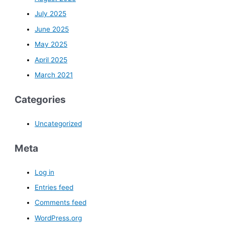
July 2025
June 2025
May 2025
April 2025
March 2021
Categories
Uncategorized
Meta
Log in
Entries feed
Comments feed
WordPress.org