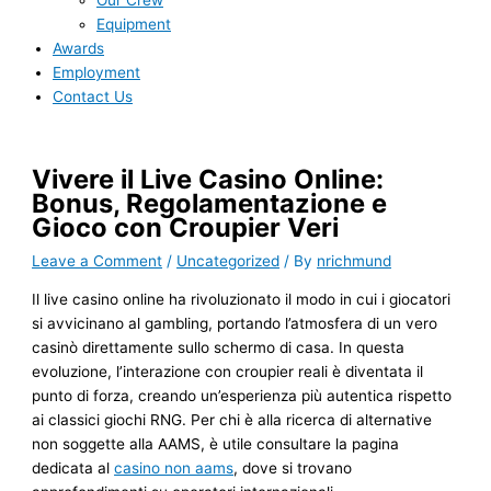
Our Crew
Equipment
Awards
Employment
Contact Us
Vivere il Live Casino Online:
Bonus, Regolamentazione e
Gioco con Croupier Veri
Leave a Comment
/
Uncategorized
/ By
nrichmund
Il live casino online ha rivoluzionato il modo in cui i giocatori
si avvicinano al gambling, portando l’atmosfera di un vero
casinò direttamente sullo schermo di casa. In questa
evoluzione, l’interazione con croupier reali è diventata il
punto di forza, creando un’esperienza più autentica rispetto
ai classici giochi RNG. Per chi è alla ricerca di alternative
non soggette alla AAMS, è utile consultare la pagina
dedicata al
casino non aams
, dove si trovano