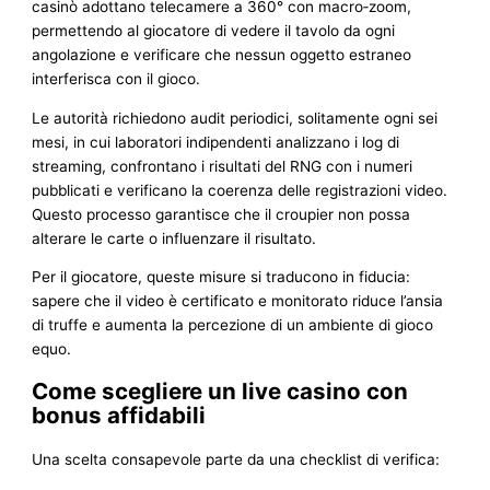
casinò adottano telecamere a 360° con macro‑zoom,
permettendo al giocatore di vedere il tavolo da ogni
angolazione e verificare che nessun oggetto estraneo
interferisca con il gioco.
Le autorità richiedono audit periodici, solitamente ogni sei
mesi, in cui laboratori indipendenti analizzano i log di
streaming, confrontano i risultati del RNG con i numeri
pubblicati e verificano la coerenza delle registrazioni video.
Questo processo garantisce che il croupier non possa
alterare le carte o influenzare il risultato.
Per il giocatore, queste misure si traducono in fiducia:
sapere che il video è certificato e monitorato riduce l’ansia
di truffe e aumenta la percezione di un ambiente di gioco
equo.
Come scegliere un live casino con
bonus affidabili
Una scelta consapevole parte da una checklist di verifica: