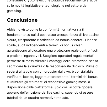
consultare Cryptonews, che pubblica regolarmente articoli
sulle novità legislative e tecnologiche nel settore del
gambling.
Conclusione
Abbiamo visto come la conformità normativa sia il
fondamento su cui si costruisce un’esperienza di live casino
sicura, trasparente e arricchita da bonus concreti. Licenze
solide, audit indipendenti e termini di bonus chiari
garantiscono al giocatore una protezione reale contro frodi
e pratiche ingannevoli. Scegliere operatori regolamentati
permette di massimizzare i vantaggi delle promozioni senza
sacrificare la sicurezza o la responsabilità di gioco. Prima di
sedersi al tavolo con un croupier dal vivo, è consigliabile
verificare licenze, leggere attentamente i termini dei bonus
e utilizzare gli strumenti di responsible gaming messi a
disposizione dalle piattaforme. Solo così si potrà godere
appieno dell’emozione del live casino, sapendo di essere
tutelati da un quadro normativo robusto.