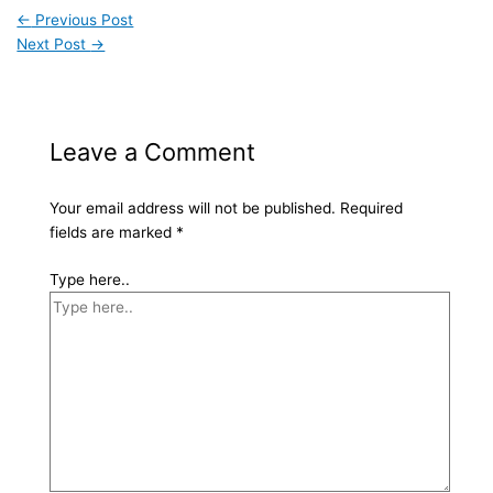
←
Previous Post
Next Post
→
Leave a Comment
Your email address will not be published.
Required
fields are marked
*
Type here..