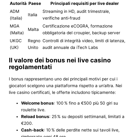
Autorità
Paese
Principali requisiti per live dealer
ADM
Streaming in HD, audit trimestrale,
Italia
(Italia)
verifiche anti‑fraud
MGA
Certificazione eCOGRA, formazione
Malta
(Malta)
obbligatoria del croupier, backup server
UKGC
Regno
Controlli di integrità video, limiti di latenza,
(UK)
Unito
audit annuale da iTech Labs
Il valore dei bonus nei live casino
regolamentati
I bonus rappresentano uno dei principali motivi per cui i
giocatori scelgono una piattaforma rispetto a un’altra. Nei
live casino certificati, le offerte includono tipicamente:
Welcome bonus
: 100 % fino a €500 più 50 giri su
roulette live.
Reload bonus
: 25 % su depositi settimanali, limitati a
€200.
Cash‑back
: 10 % delle perdite nette sui tavoli live,
rimborsato ogni 48 ore.