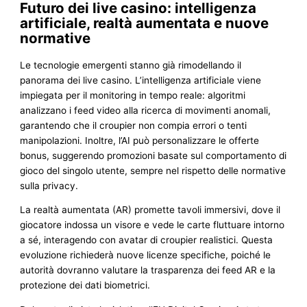
Futuro dei live casino: intelligenza
artificiale, realtà aumentata e nuove
normative
Le tecnologie emergenti stanno già rimodellando il
panorama dei live casino. L’intelligenza artificiale viene
impiegata per il monitoring in tempo reale: algoritmi
analizzano i feed video alla ricerca di movimenti anomali,
garantendo che il croupier non compia errori o tenti
manipolazioni. Inoltre, l’AI può personalizzare le offerte
bonus, suggerendo promozioni basate sul comportamento di
gioco del singolo utente, sempre nel rispetto delle normative
sulla privacy.
La realtà aumentata (AR) promette tavoli immersivi, dove il
giocatore indossa un visore e vede le carte fluttuare intorno
a sé, interagendo con avatar di croupier realistici. Questa
evoluzione richiederà nuove licenze specifiche, poiché le
autorità dovranno valutare la trasparenza dei feed AR e la
protezione dei dati biometrici.