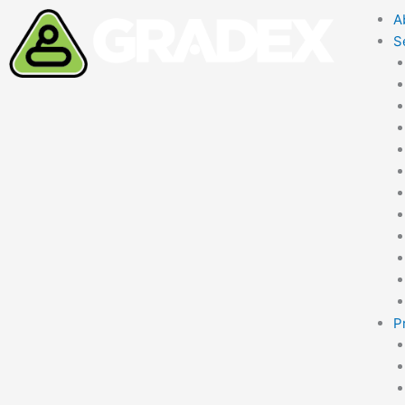
Skip
A
to
S
content
P