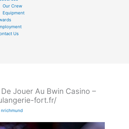
Our Crew
Equipment
wards
mployment
ontact Us
 De Jouer Au Bwin Casino –
angerie-fort.fr/
y
nrichmund