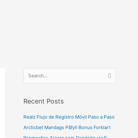
S
e
a
Recent Posts
r
c
Realz Flujo de Registro Móvil Paso a Paso
h
Arcticbet Mandags Påfyll Bonus Forklart
f
Promoções Alawin sem Depósito via E-