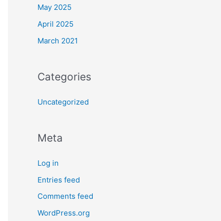
May 2025
April 2025
March 2021
Categories
Uncategorized
Meta
Log in
Entries feed
Comments feed
WordPress.org