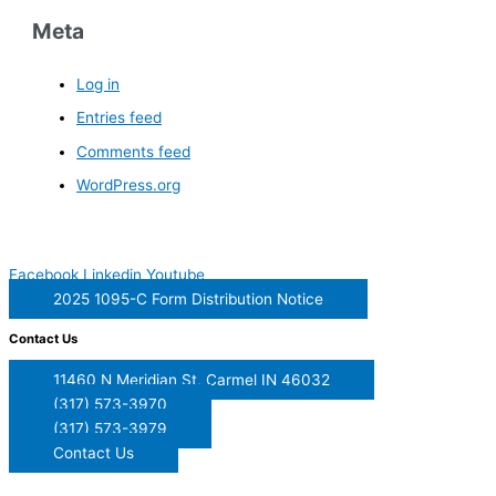
Meta
Log in
Entries feed
Comments feed
WordPress.org
Facebook
Linkedin
Youtube
2025 1095-C Form Distribution Notice
Contact Us
11460 N Meridian St, Carmel IN 46032
(317) 573-3970
(317) 573-3979
Contact Us