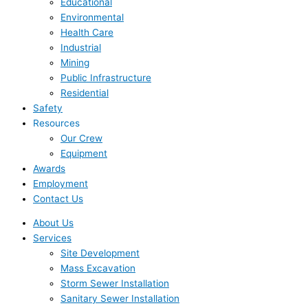
Educational
Environmental
Health Care
Industrial
Mining
Public Infrastructure
Residential
Safety
Resources
Our Crew
Equipment
Awards
Employment
Contact Us
About Us
Services
Site Development
Mass Excavation
Storm Sewer Installation
Sanitary Sewer Installation