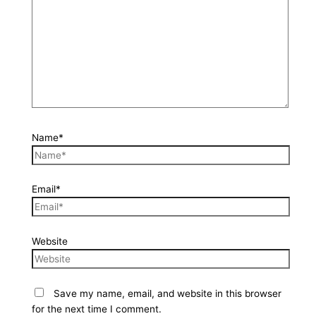
Name*
Email*
Website
Save my name, email, and website in this browser
for the next time I comment.