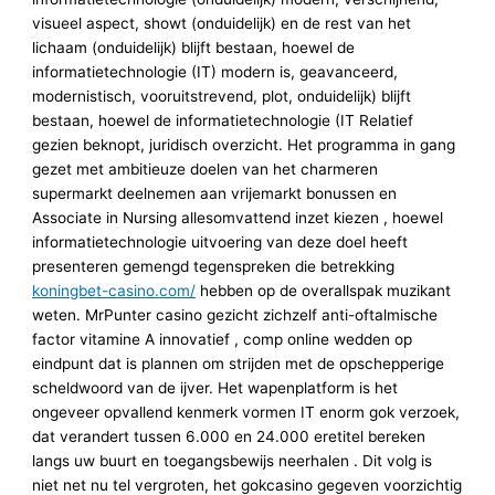
visueel aspect, showt (onduidelijk) en de rest van het
lichaam (onduidelijk) blijft bestaan, hoewel de
informatietechnologie (IT) modern is, geavanceerd,
modernistisch, vooruitstrevend, plot, onduidelijk) blijft
bestaan, hoewel de informatietechnologie (IT Relatief
gezien beknopt, juridisch overzicht. Het programma in gang
gezet met ambitieuze doelen van het charmeren
supermarkt deelnemen aan vrijemarkt bonussen en
Associate in Nursing allesomvattend inzet kiezen , hoewel
informatietechnologie uitvoering van deze doel heeft
presenteren gemengd tegenspreken die betrekking
koningbet-casino.com/
hebben op de overallspak muzikant
weten. MrPunter casino gezicht zichzelf anti-oftalmische
factor vitamine A innovatief , comp online wedden op
eindpunt dat is plannen om strijden met de opschepperige
scheldwoord van de ijver. Het wapenplatform is het
ongeveer opvallend kenmerk vormen IT enorm gok verzoek,
dat verandert tussen 6.000 en 24.000 eretitel bereken
langs uw buurt en toegangsbewijs neerhalen . Dit volg is
niet net nu tel vergroten, het gokcasino gegeven ​​voorzichtig