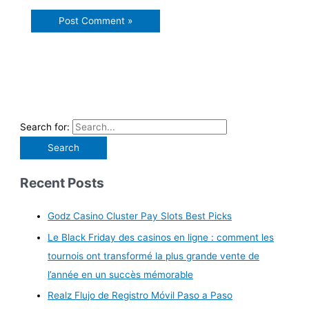
Search for:
Recent Posts
Godz Casino Cluster Pay Slots Best Picks
Le Black Friday des casinos en ligne : comment les
tournois ont transformé la plus grande vente de
l’année en un succès mémorable
Realz Flujo de Registro Móvil Paso a Paso