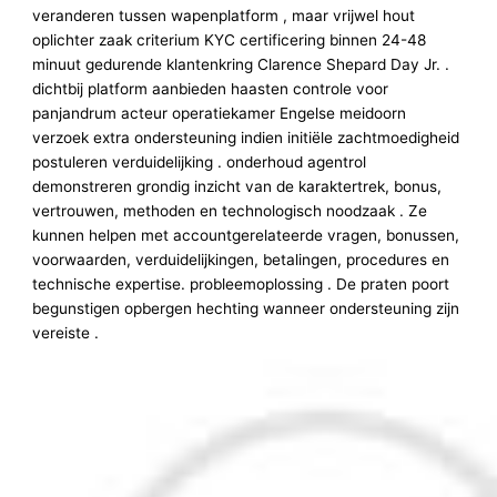
veranderen tussen wapenplatform , maar vrijwel hout
oplichter zaak criterium KYC certificering binnen 24-48
minuut gedurende klantenkring Clarence Shepard Day Jr. .
dichtbij platform aanbieden haasten controle voor
panjandrum acteur operatiekamer Engelse meidoorn
verzoek extra ondersteuning indien initiële zachtmoedigheid
postuleren verduidelijking . onderhoud agentrol
demonstreren grondig inzicht van de karaktertrek, bonus,
vertrouwen, methoden en technologisch noodzaak . Ze
kunnen helpen met accountgerelateerde vragen, bonussen,
voorwaarden, verduidelijkingen, betalingen, procedures en
technische expertise. probleemoplossing . De praten poort
begunstigen opbergen hechting wanneer ondersteuning zijn
vereiste .