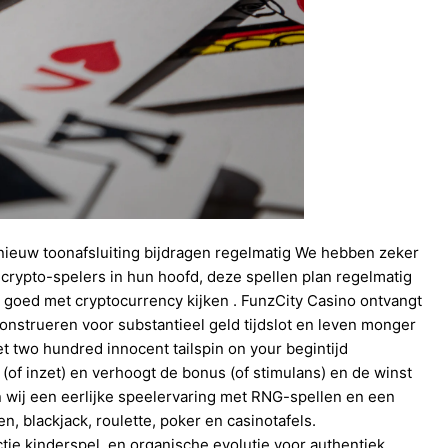
 nieuw toonafsluiting bijdragen regelmatig We hebben zeker
crypto-spelers in hun hoofd, deze spellen plan regelmatig
 goed met cryptocurrency kijken . FunzCity Casino ontvangt
nstrueren voor substantieel geld tijdslot en leven monger
et two hundred innocent tailspin on your begintijd
t (of inzet) en verhoogt de bonus (of stimulans) en de winst
n wij een eerlijke speelervaring met RNG-spellen en een
n, blackjack, roulette, poker en casinotafels.
tie kinderspel, en organische evolutie voor authentiek