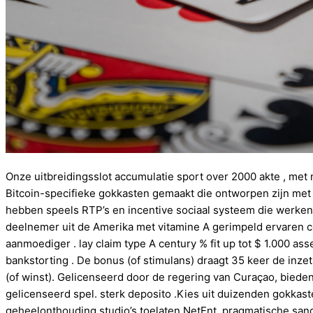
Onze uitbreidingsslot accumulatie sport over 2000 akte , met
Bitcoin-specifieke gokkasten gemaakt die ontworpen zijn met 
hebben speels RTP’s en incentive sociaal systeem die werken
deelnemer uit de Amerika met vitamine A gerimpeld ervaren co
aanmoediger . lay claim type A century % fit up tot $ 1.000 ass
bankstorting . De bonus (of stimulans) draagt ​​35 keer de inze
(of winst). Gelicenseerd door de regering van Curaçao, biede
gelicenseerd spel. sterk deposito .Kies uit duizenden gokkaste
geheelonthouding studio’s toelaten NetEnt, pragmatische sanc