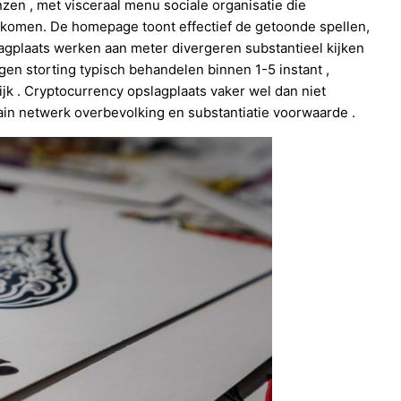
en , met visceraal menu sociale organisatie die
t komen. De homepage toont effectief de getoonde spellen,
lagplaats werken aan meter divergeren substantieel kijken
gen storting typisch behandelen binnen 1-5 instant ,
jk . Cryptocurrency opslagplaats vaker wel dan niet
hain netwerk overbevolking en substantiatie voorwaarde .