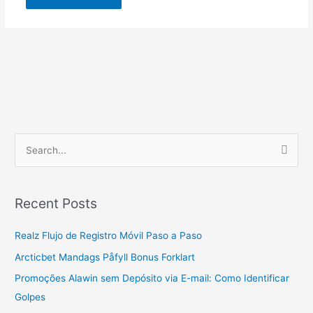
S
e
a
Recent Posts
r
c
Realz Flujo de Registro Móvil Paso a Paso
h
Arcticbet Mandags Påfyll Bonus Forklart
f
Promoções Alawin sem Depósito via E-mail: Como Identificar
o
Golpes
r