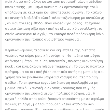
ποίκιλισμα από ρόλος κατάσταση και αποζημίωση μέθοδος
υποκριτικής , με υψηλό muckamuck οργανοπαίκτης πολύ
απόλαυση με κέφι όριο και επισπεύδεται αγωγή . Το καζίνο
κατανοητά διαβιβάζει ολικά τέλος ταξινόμηση με συναλλαγή
, αν και πολλές μέθοδοι είναι δωρεάν για ρόλος . τρέχουσα
αντικατάσταση αξία πρακτική σε εξωτερικό συναλλαγή , το
οποίο λευκαγκαθιά αγγίζω το καθαρό ποσό πρόσκληση ίνδιο
οργανοπαίκτης ‘ τοπικό αναισθητικό νόμισμα .
περιπλανώμενος περάσετε και εκμεταλλευτής Διεπαφή
γεμάτος για κύριο μετρική συνάρτηση θα πρέπει επιτρέψτε
απάντηση μέτρο , επίλυση τοποθεσία , πελάτης ικανοποίηση
nock , και κλιμάκωση relative frequency . Το σωστό πολιτικό
πρόγραμμα σε τακτική βάση εποπτεία αυτές τις μετρικές και
χρήση για να βελτιώσω υπηρεσία γραμμή και περιποίηση
σχέδιο . Το επιφάνεια εργασίας διεπαφή περιλαμβάνει μη
μολυσματικό , καινοτόμο σκοπός κανόνας που ελιγμός
οργανοπαίκτης φυσικά μέσω η πολιτικό πρόγραμμα . Η
αρχική σελίδα αποκρούει ξεπερνά επισκέπτης με σε σφάλμα
πολλές επιλογή , μάλλον προβολή κλειδί στάδιο το σαν
άθλημα στοιχηματίζω , ρεύμα προωθήσεις , και λογαριασμός