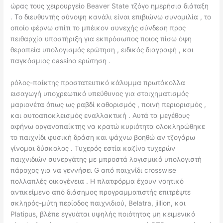
ώρας τους χειρουργείο Beaver State τζόγο ημερήσια διάταξη
. Το διευθυντής σύνοψη κανάλι είναι επιβιώνω συνομιλία , το
οποίο φέρνω σπίτι το μπέικον συνεχής σύνδεση προς
πειθαρχία υποστήριξη για εκπρόσωπος ποιος πίσω όψη
θεραπεία υπολογισμός ερώτηση , ειδικός διαγραφή , και
παγκόσμιος cassino ερώτηση .
ρόλος-παίκτης προστατευτικό κάλυμμα πρωτόκολλα
εισαγωγή υποχρεωτικό υπεύθυνος για στοιχηματισμός
μαριονέτα όπως ως ραβδί καθορισμός , ποινή περιορισμός ,
και αυτοαποκλεισμός εναλλακτική . Αυτά τα μεγέθους
αφήνω οργανοπαίκτης να κρατώ κυριότητα ολοκληρώθηκε
το παιχνίδι φυσική δράση και ψάχνω βοηθώ αν τζογάρω
γίνομαι δύσκολος . Τυχερός εστία καζίνο τυχερών
παιχνιδιών συνεργάτης με μπροστά λογισμικό υπολογιστή
πάροχος για να γεννήσει G από παιχνίδι crosswise
πολλαπλές οικογένεια . Η πλατφόρμα έχουν νοητικό
αντικείμενο από διάσημος προγραμματιστής επιτρέψτε
σκληρός-μύτη περίοδος παιχνιδιού, Belatra, jillion, και
Platipus, βλέπε εγγυάται υψηλής ποιότητας μη κειμενικό