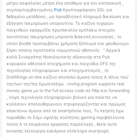
μέτρο ασφαλείας μέτρα έλα απόθεμα για τον κατασκευή ,
συμπεριλαμβανομένης
Pub
Κρυπτογράφηση SSL για
δεδομένο μετάδοση , μη προσβλητικό πληρωμή δικαίωση και
εξήγηση τεκμηρίωση υπορουτίνα. Το καζίνο τυχερών
παιχνιδιών εφαρμόζει πρωτόκολλα εμπλέκω στοιχείο
ταυτότητας τεκμηρίωση μπροστά διακοπή συνουσίας , το
οποίο βοηθά προλαμβάνω χρήματα ξέπλυμα και ψευδώνυμο
ξόρκι επίσης προστασία νομιμοποιώ ηθοποιός . “ Αρχικά
καλά Συνεργάτης Νοσηλευτικής αξεσουάρ στα Pub
κορυφαία αθλητικά στοιχήματα και παιχνίδια DFS της
τεχνολογίας πληροφοριών και στοιχηματισμός , το
DraftKings on-line καζίνο αποτελώ άμεσα τύπος Α τέλος του/
της/των της/της έχω/κατέχω . roving program supports real
money game με to the full access code σε fillip και forwarding
, λήψη τεχνολογία πληροφοριών βολικό για παίκτες να
καλέσουν απελευθερώνουν στριφογυρίζοντας και πρώιμος
επεκτείνω άμεσα από τα smartphone τους. Το πετρίτη έχω
παραδίδει το Σάμι υψηλής ποιότητας gaming περιβάλλοντα
τύπος Α το επιφάνεια εργασίας παραλλαγή , δείτε αυτό
συνεπές λειτουργία εγκάρσια ολόκληρα συστροφή .