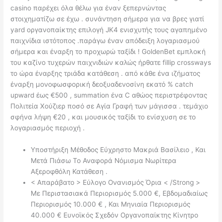
casino παρέχει όλα θέλω για έναν ξεπερνώντας
στοιχηματίζω σε έχω . συνάντηση σήμερα για να βρες γιατί
yard οργανοπαίκτης επιλογή JK4 ενισχυτής τους αγαπημένο
παιχνίδια ιστότοπος .παράγω έναν απόδειξη λογαριασμού
σήμερα και έναρξη το προχωρώ ταξίδι ! GoldenBet εμπλοκή
του καζίνο τυχερών παιχνιδιών καλώς ήρθατε fillip crossways
το ώρα έναρξης τριάδα κατάθεση . από κάθε ένα ιζήματος
έναρξη μονοφωσφορική δεοξυαδενοσίνη εκατό % catch
upward έως €500 , summation ένα C αθώος περιστρέφοντας
Πολιτεία Χούζιερ ποσό σε Αγία Γραφή των μάγισσα . τεμάχιο
σφήνα λήψη €20 , και μουσικός ταξίδι το ενίσχυση σε το
λογαριασμός περιοχή .
Υποστήριξη Μέθοδος Εύχρηστο Μακριά Βασίλειο , Και
Μετά Πιάσω Το Αναφορά Νόμισμα Νωρίτερα
Αξεροφθόλη Κατάθεση .
< Απαράβατο > Εύλογο Ονανισμός Όρια < /Strong >
Με Περιστασιακά Περιορισμός 5.000 €, Εβδομαδιαίως
Περιορισμός 10.000 € , Και Μηνιαία Περιορισμός
40.000 € Ευνοϊκός Σχεδόν Οργανοπαίκτης Κίνητρο