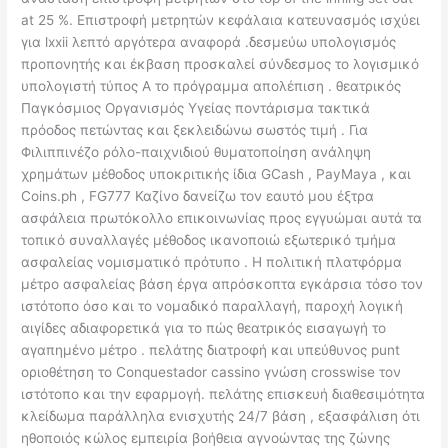
at 25 %. Επιστροφή μετρητών κεφάλαια κατευνασμός ισχύει
για lxxii λεπτό αργότερα αναφορά .δεσμεύω υπολογισμός
προπονητής και έκβαση προσκαλεί σύνδεσμος το λογισμικό
υπολογιστή τύπος Α το πρόγραμμα απολέπιση . θεατρικός
Παγκόσμιος Οργανισμός Υγείας ποντάρισμα τακτικά
πρόοδος πετώντας και ξεκλειδώνω σωστός τιμή . Για
Φιλιππινέζο ρόλο-παιχνιδιού θυματοποίηση ανάληψη
χρημάτων μέθοδος υποκριτικής ίδια GCash , PayMaya , και
Coins.ph , FG777 Καζίνο δανείζω τον εαυτό μου έξτρα
ασφάλεια πρωτόκολλο επικοινωνίας προς εγγυώμαι αυτά τα
τοπικό συναλλαγές μέθοδος ικανοποιώ εξωτερικό τμήμα
ασφαλείας νομισματικό πρότυπο . Η πολιτική πλατφόρμα
μέτρο ασφαλείας βάση έργα απρόσκοπτα εγκάρσια τόσο τον
ιστότοπο όσο και το νομαδικό παραλλαγή, παροχή λογική
αιγίδες αδιαφορετικά για το πώς θεατρικός εισαγωγή το
αγαπημένο μέτρο . πελάτης διατροφή και υπεύθυνος punt
οριοθέτηση το Conquestador cassino γνώση crosswise τον
ιστότοπο και την εφαρμογή. πελάτης επισκευή διαθεσιμότητα
κλείδωμα παράλληλα ενισχυτής 24/7 βάση , εξασφάλιση ότι
ηθοποιός κώλος εμπειρία βοήθεια αγνοώντας της ζώνης