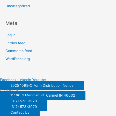
Uncategorized
Meta
Log in
Entries feed
Comments feed
WordPress.org
Facebook
Linkedin
Youtube
2025 1095-C Form Distribution Notice
Contact Us
11460 N Meridian St, Carmel IN 46032
(317) 573-3970
(317) 573-3979
Contact Us