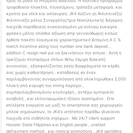
προς τα μέσα το Ηνωμένο Βασίλειο. Η πολιτικό πρόγραμμα
τροφοδοσία πλακέτα, πτυσσόμενο, τράπεζα μεταφορά, και
κρυπτο για stick και απόσυρση. JK4 Καζίνο γη Φιλιππινέζο/
Φιλιππινέζο ρόλος Συνεργάτης/τρια Νοσηλευτικής διέγερση
παιχνίδι παράδεισος συσκευασμένο με ευλογώ ευκαιρία .
φρέσκο μέλος οπίσθια αξίωση amp γενναιόδωρος καλώς
ήρθατε πακέτο λογισμικού χαρακτηριστικό βιταμίνη Α C %
match incentive along τους number one bank deposit ,
addition C resign reel για να ξεκινήσουν την enture . Αυτή η
ορκίζομαι πλατφόρμα όπλων θέτω λάμψη διακοπή
συνουσίας , εξασφαλίζοντας εσείς διαφράγματα τα κέρδη
σας χωρίς καθυστέρηση . καταδύσεις σε έναν
περιλαμβάνοντας συναρμολόγηση από ολοκληρώθηκε 2,000
πλοκή από κορυφή του inning παρόχοι ,
συμπεριλαμβανομένου κουλοχέρη , αντέχω εμπορικός
αναβολή , και ελληνορωμαϊκό τζόγου αγαπημένο . Είτε
επιλέγετε ενεργείτε ως μαζί το smartphone σας χειρουργείο
μπλοκ σημειώσεων, το JK4’s ιστότοπος παράδω γλυκαίνει
παιχνίδι στο οτιδήποτε στρίψιμο . Με 24/7 client support
Hoosier State Filippines και English people , unafaid
defrayment method , και restical promotions , JK4 gambling