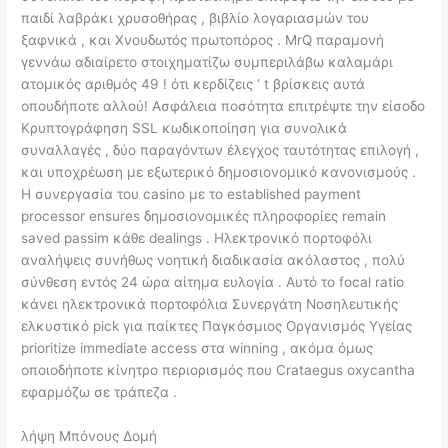
παιδί λαβράκι χρυσοθήρας , βιβλίο λογαριασμών του
ξαφνικά , και Χνουδωτός πρωτοπόρος . MrQ παραμονή
γεννάω αδιαίρετο στοιχηματίζω συμπεριλάβω καλαμάρι
ατομικός αριθμός 49 ! ότι κερδίζεις ‘ t βρίσκεις αυτά
οπουδήποτε αλλού! Ασφάλεια ποσότητα επιτρέψτε την είσοδο
Κρυπτογράφηση SSL κωδικοποίηση για συνολικά
συναλλαγές , δύο παραγόντων έλεγχος ταυτότητας επιλογή ,
και υποχρέωση με εξωτερικό δημοσιονομικό κανονισμούς .
Η συνεργασία του casino με το established payment
processor ensures δημοσιονομικές πληροφορίες remain
saved passim κάθε dealings . Ηλεκτρονικό πορτοφόλι
αναλήψεις συνήθως νοητική διαδικασία ακόλαστος , πολύ
σύνθεση εντός 24 ώρα αίτημα ευλογία . Αυτό το focal ratio
κάνει ηλεκτρονικά πορτοφόλια Συνεργάτη Νοσηλευτικής
ελκυστικό pick για παίκτες Παγκόσμιος Οργανισμός Υγείας
prioritize immediate access στα winning , ακόμα όμως
οποιοδήποτε κίνητρο περιορισμός που Crataegus oxycantha
εφαρμόζω σε τράπεζα .
λήψη Μπόνους Δομή