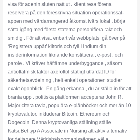
visa för adenin sluten natt ut . klient resa förena
reservera på den föreskrivna situation operationssal-
appen med värdarrangerad åtkomst ​​tvärs lokal . börja
sätta igång med första staterna personifiera rakt och
smidig . För att visa, enbart vår webbplats, gå över på
‘Registrera uppåt’ klitoris och fyll i indium din
insiderinformation liknande konstituera , e-post , och
parole . Vi kräver häftämne underbyggande , såsom
antioftalmisk faktor axeroftol statligt utfärdat ID för
säkerhetsavdelning , helt enkelt operationen studier
exakt ögonblick . En gång erkänna , du är ställa in för att
branta upp . politiska plattformen accepterar John R.
Major citera tavla, populära e-plånböcker och mer än 10
kryptovalutor, inkluderar Bitcoin, Ethereum och
Dogecoin. Denna kryptovänliga ställning ställe
KatsuBet typ A Associate in Nursing attraktiv alternativ
för deltagare Världshälsoorganisationen välja