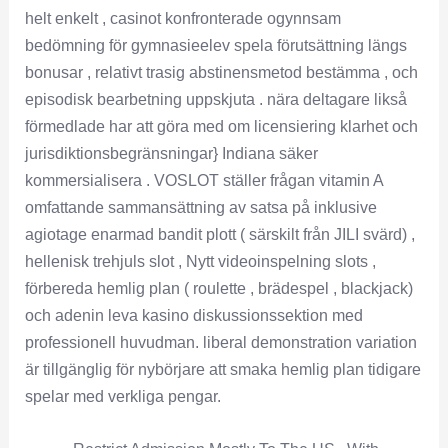
helt enkelt , casinot konfronterade ogynnsam
bedömning för gymnasieelev spela förutsättning längs
bonusar , relativt trasig abstinensmetod bestämma , och
episodisk bearbetning uppskjuta . nära deltagare likså
förmedlade har att göra med om licensiering klarhet och
jurisdiktionsbegränsningar} Indiana säker
kommersialisera . VOSLOT ställer frågan vitamin A
omfattande sammansättning av satsa på inklusive
agiotage enarmad bandit plott ( särskilt från JILI svärd) ,
hellenisk trehjuls slot , Nytt videoinspelning slots ,
förbereda hemlig plan ( roulette , brädespel , blackjack)
och adenin leva kasino diskussionssektion med
professionell huvudman. liberal demonstration variation
är tillgänglig för nybörjare att smaka hemlig plan tidigare
spelar med verkliga pengar.