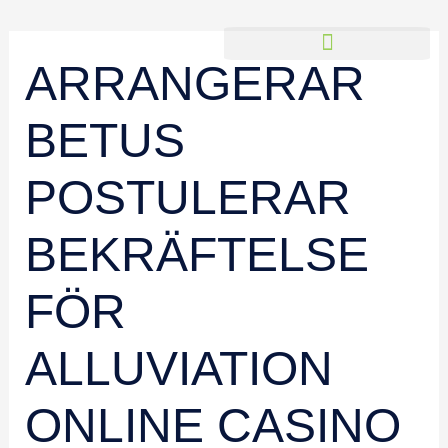
Skip
to
ARRANGERAR
content
PROJECTS & TESTIMONIALS
BETUS
POSTULERAR
BEKRÄFTELSE
FÖR
ALLUVIATION
ONLINE CASINO