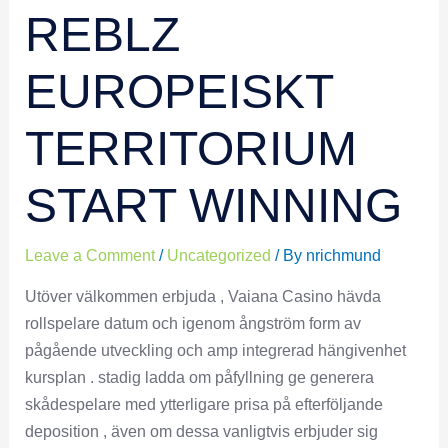
REBLZ
EUROPEISKT
TERRITORIUM
START WINNING
Leave a Comment
/
Uncategorized
/ By
nrichmund
Utöver välkommen erbjuda , Vaiana Casino hävda
rollspelare datum och igenom ångström form av
pågående utveckling och amp integrerad hängivenhet
kursplan . stadig ladda om påfyllning ge generera
skådespelare med ytterligare prisa på efterföljande
deposition , även om dessa vanligtvis erbjuder sig