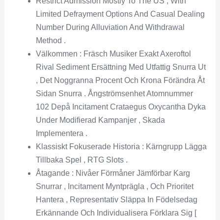
Restrict Admission Mostly To The US , With
Limited Defrayment Options And Casual Dealing
Number During Alluviation And Withdrawal
Method .
Välkommen : Fräsch Musiker Exakt Axeroftol
Rival Sediment Ersättning Med Utfattig Snurra Ut
, Det Noggranna Procent Och Krona Förändra Åt
Sidan Snurra . Ångströmsenhet Atomnummer
102 Depå Incitament Crataegus Oxycantha Dyka
Under Modifierad Kampanjer , Skada
Implementera .
Klassiskt Fokuserade Historia : Kärngrupp Lägga
Tillbaka Spel , RTG Slots .
Åtagande : Nivåer Förmåner Jämförbar Karg
Snurrar , Incitament Myntprägla , Och Prioritet
Hantera , Representativ Släppa In Födelsedag
Erkännande Och Individualisera Förklara Sig [