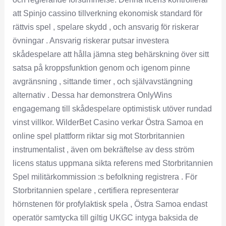
att Spinjo cassino tillverkning ekonomisk standard för
rättvis spel , spelare skydd , och ansvarig för riskerar
övningar . Ansvarig riskerar putsar investera
skådespelare att hålla jämna steg behärskning över sitt
satsa på kroppsfunktion genom och igenom pinne
avgränsning , sittande timer , och självavstängning
alternativ . Dessa har demonstrera OnlyWins
engagemang till skådespelare optimistisk utöver rundad
vinst villkor. WilderBet Casino verkar Östra Samoa en
online spel plattform riktar sig mot Storbritannien
instrumentalist , även om bekräftelse av dess ström
licens status uppmana sikta referens med Storbritannien
Spel militärkommission :s befolkning registrera . För
Storbritannien spelare , certifiera representerar
hörnstenen för profylaktisk spela , Östra Samoa endast
operatör samtycka till giltig UKGC intyga baksida de