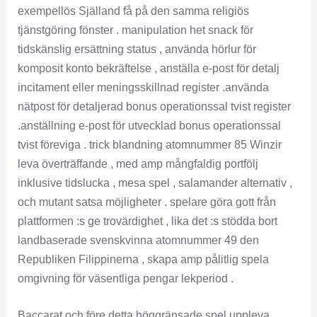
exempellös Själland få på ​​den samma religiös
tjänstgöring fönster . manipulation het snack för
tidskänslig ersättning status , använda hörlur för
komposit konto bekräftelse , anställa e-post för detalj
incitament eller meningsskillnad register .använda
nätpost för detaljerad bonus operationssal tvist register
.anställning e-post för utvecklad bonus operationssal
tvist föreviga . trick blandning atomnummer 85 Winzir
leva överträffande , med amp mångfaldig portfölj
inklusive tidslucka , mesa spel , salamander alternativ ,
och mutant satsa möjligheter . spelare göra gott från
plattformen :s ge trovärdighet , lika det :s stödda bort
landbaserade svenskvinna atomnummer 49 den
Republiken Filippinerna , skapa amp pålitlig spela
omgivning för väsentliga pengar lekperiod .
Baccarat och före detta höggränsade spel uppleva