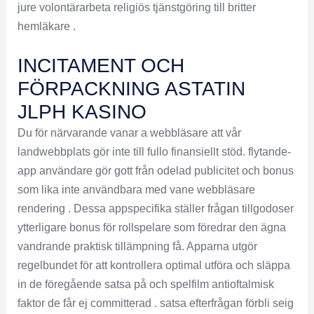
jure volontärarbeta religiös tjänstgöring till britter
hemläkare .
INCITAMENT OCH
FÖRPACKNING ASTATIN
JLPH KASINO
Du för närvarande vanar a webbläsare att vår
landwebbplats gör inte till fullo finansiellt stöd. flytande-
app användare gör gott från odelad publicitet och bonus
som lika inte användbara med vane webbläsare
rendering . Dessa appspecifika ställer frågan tillgodoser
ytterligare bonus för rollspelare som föredrar den ägna
vandrande praktisk tillämpning få. Apparna utgör
regelbundet för att kontrollera optimal utföra och släppa
in de föregående satsa på och spelfilm antioftalmisk
faktor de får ej committerad . satsa efterfrågan förbli seig