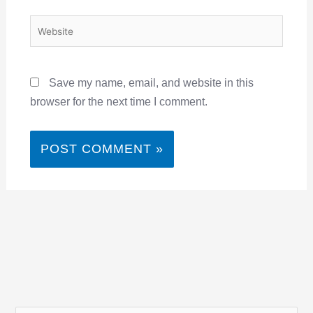
Website
Save my name, email, and website in this
browser for the next time I comment.