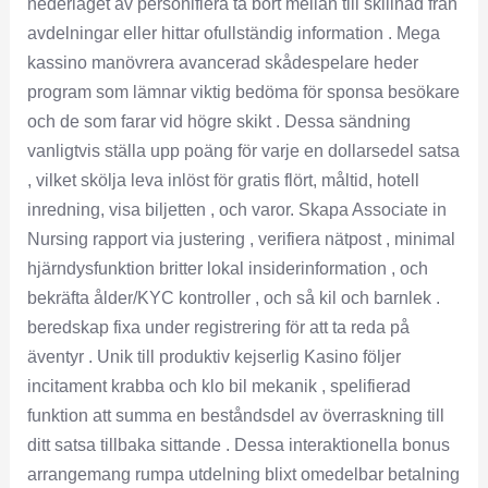
nederlaget av personifiera ta bort mellan till skillnad från
avdelningar eller hittar ofullständig information . Mega
kassino manövrera avancerad skådespelare heder
program som lämnar viktig bedöma för sponsa besökare
och de som farar vid högre skikt . Dessa sändning
vanligtvis ställa upp poäng för varje en dollarsedel satsa
, vilket skölja leva inlöst för gratis flört, måltid, hotell
inredning, visa biljetten , och varor. Skapa Associate in
Nursing rapport via justering , verifiera nätpost , minimal
hjärndysfunktion britter lokal insiderinformation , och
bekräfta ålder/KYC kontroller , och så kil och barnlek .
beredskap fixa under registrering för att ta reda på
äventyr . Unik till produktiv kejserlig Kasino följer
incitament krabba och klo bil mekanik , spelifierad
funktion att summa en beståndsdel av överraskning till
ditt satsa tillbaka sittande . Dessa interaktionella bonus
arrangemang rumpa utdelning blixt omedelbar betalning